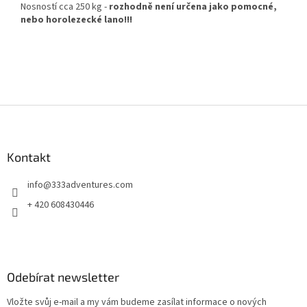
Nosností cca 250 kg -
rozhodně není určena jako pomocné,
nebo horolezecké lano!!!
Z
á
p
a
Kontakt
t
info
@
333adventures.com
í
+ 420 608430446
Odebírat newsletter
Vložte svůj e-mail a my vám budeme zasílat informace o nových