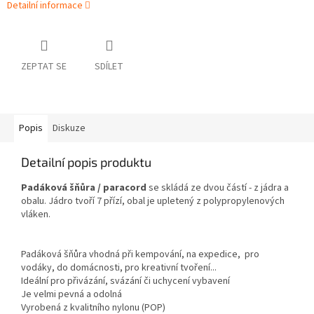
Detailní informace
ZEPTAT SE
SDÍLET
Popis
Diskuze
Detailní popis produktu
Padáková šňůra / paracord
se skládá ze dvou částí - z jádra a
obalu. Jádro tvoří 7 přízí, obal je upletený z polypropylenových
vláken.
Padáková šňůra vhodná při kempování, na expedice, pro
vodáky, do domácnosti, pro kreativní tvoření...
Ideální pro přivázání, svázání či uchycení vybavení
Je velmi pevná a odolná
Vyrobená z kvalitního nylonu (POP)