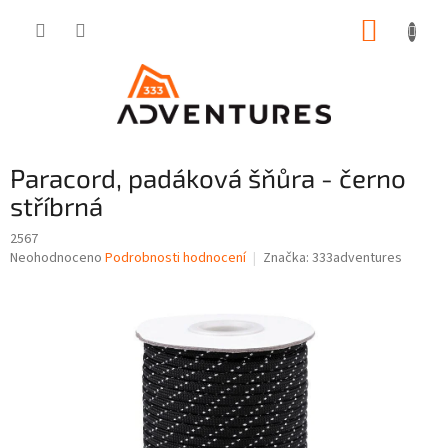
Přejít
NÁKUP
na
obsah
KOŠÍK
Paracord, padáková šňůra - černo
stříbrná
2567
Průměrné
Neohodnoceno
Podrobnosti hodnocení
Značka:
333adventures
hodnocení
produktu
je
0,0
z
5
hvězdiček.