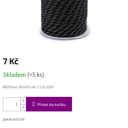
7 Kč
Měrná
Skladem
(>5 ks)
cena:
Můžeme doručit do:
12.8.2026
Přidat do košíku
paracord 1m