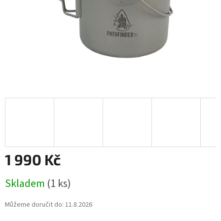
1 990 Kč
Měrná
Skladem
(1 ks)
cena:
Můžeme doručit do:
11.8.2026