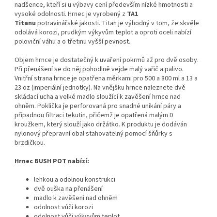
nadšence, kteří si u výbavy cení především nízké hmotnosti a
vysoké odolnosti. Hrnec je vyrobený z
TA1
Titanu
potravinářské jakosti. Titan je výhodný v tom, že skvěle
odolává korozi, prudkým výkyvům teplot a oproti oceli nabízí
poloviční váhu a o třetinu vyšší pevnost.
Objem hrnce je dostatečný k uvaření pokrmů až pro dvě osoby.
Při přenášení se do něj pohodlně vejde malý vařič a palivo.
Vnitřní strana hrnce je opatřena měrkami pro 500 a 800 ml a 13 a
23 oz (imperiální jednotky). Na vnějšku hrnce naleznete dvě
skládací ucha a velké madlo sloužící k zavěšení hrnce nad
ohněm. Poklička je perforovaná pro snadné unikání páry a
případnou filtraci tekutin, přičemž je opatřená malým D
kroužkem, který slouží jako držátko. K produktu je dodáván
nylonový přepravní obal stahovatelný pomocí šňůrky s
brzdičkou.
Hrnec BUSH POT nabízí:
lehkou a odolnou konstrukci
dvě ouška na přenášení
madlo k zavěšení nad ohněm
odolnost vůči korozi
odolnost vůči výkyvům teplot