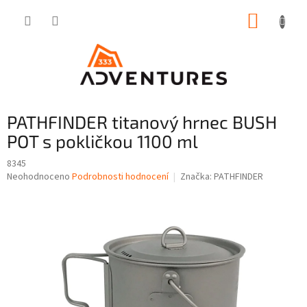
Přejít
NÁKUP
na
obsah
KOŠÍK
PATHFINDER titanový hrnec BUSH
POT s pokličkou 1100 ml
8345
Průměrné
Neohodnoceno
Podrobnosti hodnocení
Značka:
PATHFINDER
hodnocení
produktu
je
0,0
z
5
hvězdiček.