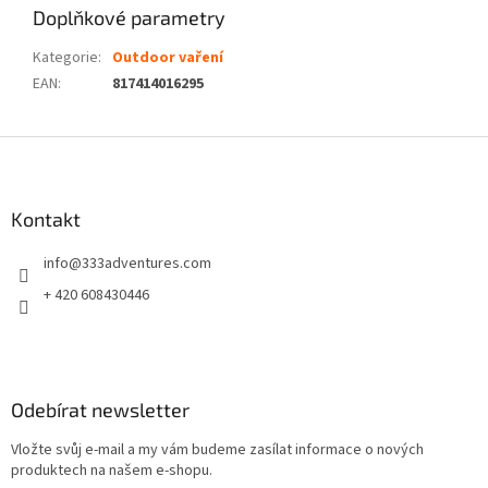
Doplňkové parametry
Kategorie
:
Outdoor vaření
EAN
:
817414016295
Z
á
p
a
Kontakt
t
info
@
333adventures.com
í
+ 420 608430446
Odebírat newsletter
Vložte svůj e-mail a my vám budeme zasílat informace o nových
produktech na našem e-shopu.