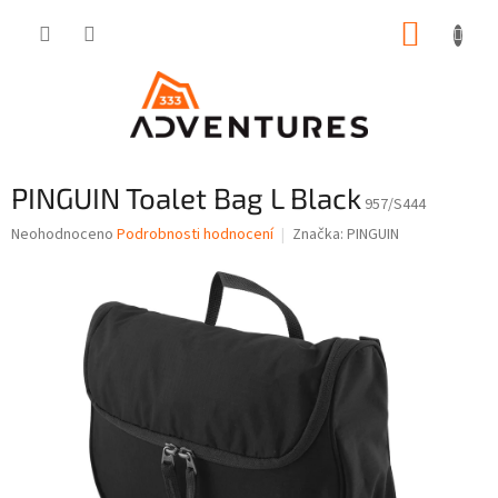
Přejít
NÁKUP
na
obsah
KOŠÍK
PINGUIN Toalet Bag L Black
957/S444
Průměrné
Neohodnoceno
Podrobnosti hodnocení
Značka:
PINGUIN
hodnocení
produktu
je
0,0
z
5
hvězdiček.