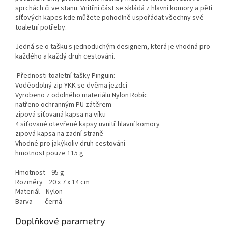
sprchách či ve stanu. Vnitřní část se skládá z hlavní komory a pěti
síťových kapes kde můžete pohodlně uspořádat všechny své
toaletní potřeby.
Jedná se o tašku s jednoduchým designem, která je vhodná pro
každého a každý druh cestování.
Přednosti toaletní tašky Pinguin:
Voděodolný zip YKK se dvěma jezdci
Vyrobeno z odolného materiálu Nylon Robic
natřeno ochranným PU zátěrem
zipová síťovaná kapsa na víku
4 síťované otevřené kapsy uvnitř hlavní komory
zipová kapsa na zadní straně
Vhodné pro jakýkoliv druh cestování
hmotnost pouze 115 g
Hmotnost 95 g
Rozměry 20 x 7 x 14 cm
Materiál Nylon
Barva černá
Doplňkové parametry