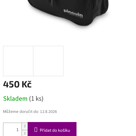
450 Kč
Měrná
Skladem
(1 ks)
cena:
Můžeme doručit do:
12.8.2026
Přidat do košíku