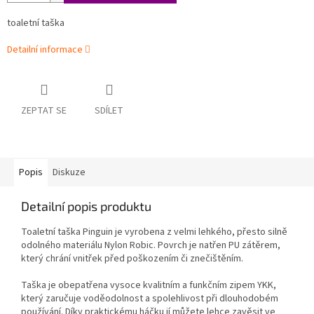
toaletní taška
Detailní informace
ZEPTAT SE
SDÍLET
Popis
Diskuze
Detailní popis produktu
Toaletní taška Pinguin je vyrobena z velmi lehkého, přesto silně
odolného materiálu Nylon Robic. Povrch je natřen PU zátěrem,
který chrání vnitřek před poškozením či znečištěním.
Taška je obepatřena vysoce kvalitním a funkčním zipem YKK,
který zaručuje voděodolnost a spolehlivost při dlouhodobém
používání. Díky praktickému háčku jí můžete lehce zavěsit ve