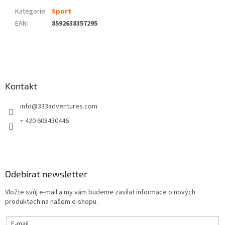
Kategorie
:
Sport
EAN
:
8592638357295
Z
á
p
a
Kontakt
t
info
@
333adventures.com
í
+ 420 608430446
Odebírat newsletter
Vložte svůj e-mail a my vám budeme zasílat informace o nových
produktech na našem e-shopu.
E-mail