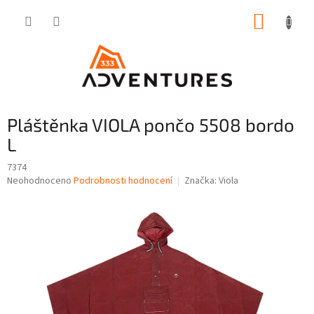
Přejít
NÁKUP
na
obsah
KOŠÍK
Pláštěnka VIOLA pončo 5508 bordo
L
7374
Průměrné
Neohodnoceno
Podrobnosti hodnocení
Značka:
Viola
hodnocení
produktu
je
0,0
z
5
hvězdiček.