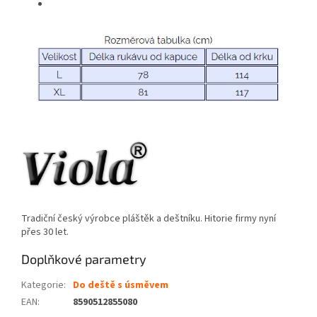
Tradiční český výrobce pláštěk a deštníku. Hitorie firmy nyní
přes 30 let.
Doplňkové parametry
Kategorie
:
Do deště s úsměvem
EAN
:
8590512855080