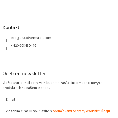
Z
á
p
a
Kontakt
t
info
@
333adventures.com
í
+ 420 608430446
Odebírat newsletter
Vložte svůj e-mail a my vám budeme zasílat informace o nových
produktech na našem e-shopu.
E-mail
Vložením e-mailu souhlasíte s
podmínkami ochrany osobních údajů