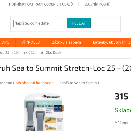
PODMÍNKY OCHRANY OSOBNÍCH ÚDAJŮ
SLOVNÍK POJMŮ
HLEDAT
Boty
VÝPRODEJ
Zážitky a zábava
Letenky, ubytování, po
oc 25 - (20 mm x 625 mm) - 2ks Dusk
ruh Sea to Summit Stretch-Loc 25 - (
né
noceno
Podrobnosti hodnocení
Značka:
Sea to Summit
ní
315
u
Měrná
Skla
cena:
ek.
Můžeme d