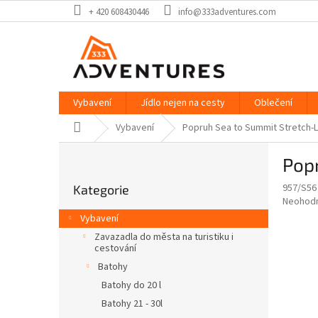
Přejít
+ 420 608430446
info@333adventures.com
na
obsah
Vybavení
Jídlo nejen na cesty
Oblečení
Domů
Vybavení
Popruh Sea to Summit Stretch-L
P
Pop
o
Přeskočit
s
957/S56
Kategorie
kategorie
t
Průměr
Neohod
r
hodnoce
Vybavení
a
produkt
Zavazadla do města na turistiku i
je
n
cestování
0,0
n
Batohy
z
í
5
Batohy do 20 l
p
hvězdič
Batohy 21 - 30l
a