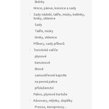
likérky
Hrnce, pánve, konvice a sady
Sady nádobí, talíře, misky, kelímky,
hrnky, sklenice
Sady
Talíře, misky
Hrnky, sklenice
Příbory, sady příborů
Turistické vařiče
plynové
benzinové
lihové
samoohřevné kapstle
na pevná paliva
příslušenství
Palivo, plynové kartuše
Kávovary, mlýnky, doplňky
Presso, Aeropressy...