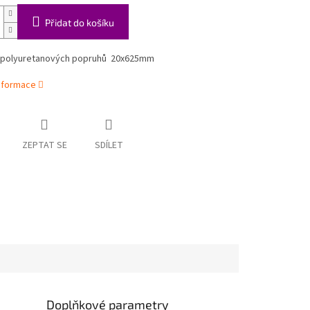
Přidat do košíku
 polyuretanových popruhů 20x625mm
informace
ZEPTAT SE
SDÍLET
Doplňkové parametry