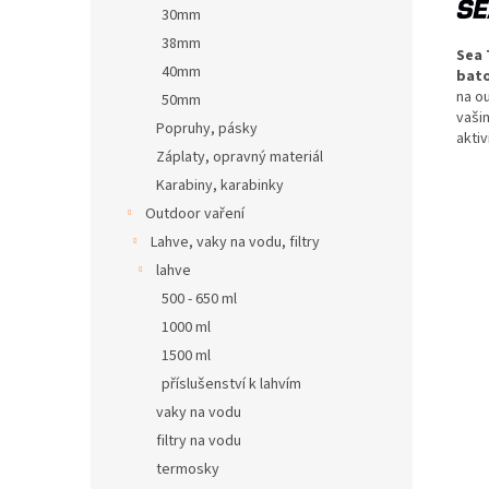
30mm
38mm
Sea
40mm
bat
na ou
50mm
vaši
Popruhy, pásky
aktiv
Záplaty, opravný materiál
Karabiny, karabinky
Outdoor vaření
Lahve, vaky na vodu, filtry
lahve
500 - 650 ml
1000 ml
1500 ml
příslušenství k lahvím
vaky na vodu
filtry na vodu
termosky