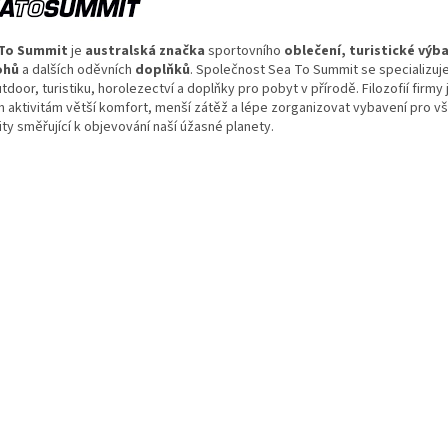
 To Summit
je
australská
značka
sportovního
oblečení
, turistické výb
ohů
a dalších oděvních
doplňků
. Společnost Sea To Summit se specializuj
tdoor, turistiku, horolezectví a doplňky pro pobyt v přírodě. Filozofií firmy
m aktivitám větší komfort, menší zátěž a lépe zorganizovat vybavení pro v
ity směřující k objevování naší úžasné planety.