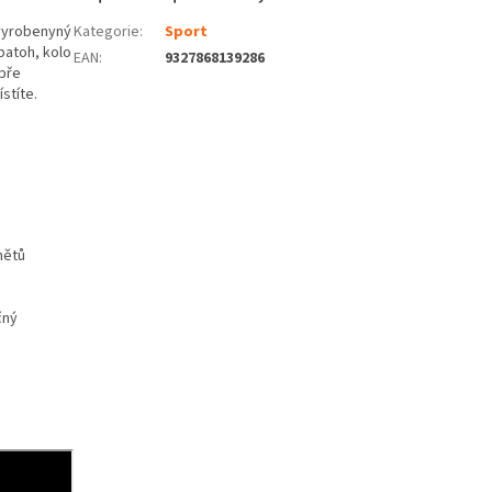
 vyrobenyný
Kategorie
:
Sport
batoh, kolo
EAN
:
9327868139286
obře
ístíte.
mětů
čný