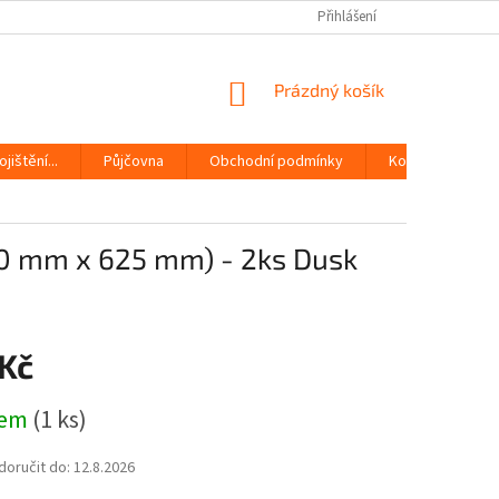
Přihlášení
NÁKUPNÍ
Prázdný košík
KOŠÍK
jištění...
Půjčovna
Obchodní podmínky
Kontakty
20 mm x 625 mm) - 2ks Dusk
 Kč
dem
(1 ks)
oručit do:
12.8.2026