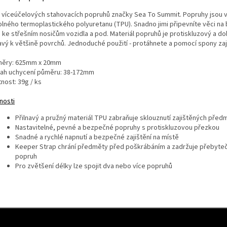
 víceúčelových stahovacích popruhů značky Sea To Summit. Popruhy jsou
olného termoplastického polyuretanu (TPU). Snadno jimi připevníte věci na 
 ke střešním nosičům vozidla a pod. Materiál popruhů je protiskluzový a d
navý k většině povrchů. Jednoduché použití - protáhnete a pomocí spony zaj
ěry: 625mm x 20mm
ah uchycení půměru: 38-172mm
nost: 39g / ks
nosti
Přilnavý a pružný materiál TPU zabraňuje sklouznutí zajištěných před
Nastavitelné, pevné a bezpečné popruhy s protiskluzovou přezkou
Snadné a rychlé napnutí a bezpečné zajištění na místě
Keeper Strap chrání předměty před poškrábáním a zadržuje přebyte
popruh
Pro zvětšení délky lze spojit dva nebo více popruhů