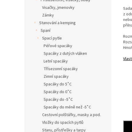
Příslušenství, visačky, obaly
Visačky, jmenovky
Sada
z od
Zámky
nebo
Stanování a kemping
přil
Spaní
Rozm
Spací pytle
Rozs
Péřové spacáky
Hmot
Spacáky z dutých vláken
Vlast
Letní spacáky
Třísezonní spacáky
Zimní spacáky
Spacáky do 5˚C
Spacáky do 0˚C
Spacáky do -5˚C
Spacáky do méně než -5˚C
Cestovní polštářky, masky a pod.
Vložky do spacích pytlů
Stany, přístřešky a tarpy