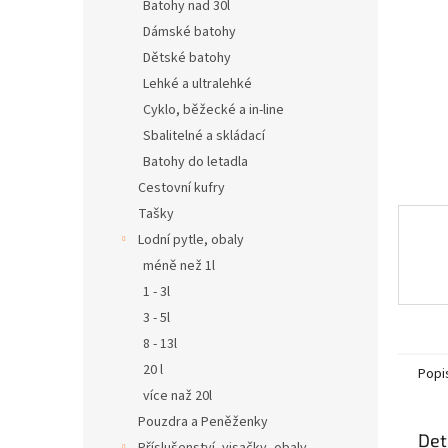
n
Batohy nad 30l
e
Dámské batohy
l
Dětské batohy
Lehké a ultralehké
Cyklo, běžecké a in-line
Sbalitelné a skládací
Batohy do letadla
Cestovní kufry
Tašky
Lodní pytle, obaly
méně než 1l
1 - 3l
3 - 5l
8 - 13l
20 l
Popi
více naž 20l
Pouzdra a Peněženky
Det