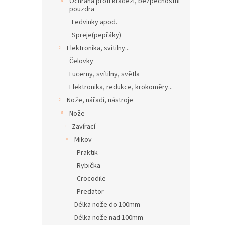
Ochrana proti krádeži, bezpečnostní
pouzdra
Ledvinky apod.
Spreje(pepřáky)
Elektronika, svítilny...
Čelovky
Lucerny, svítilny, světla
Elektronika, redukce, krokoměry...
Nože, nářadí, nástroje
Nože
Zavírací
Mikov
Praktik
Rybička
Crocodile
Predator
Délka nože do 100mm
Délka nože nad 100mm