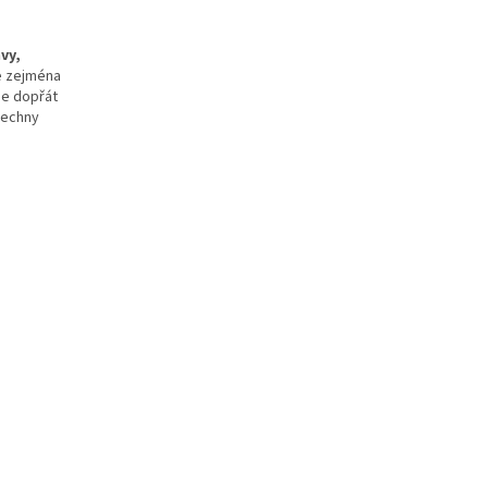
avy,
e zejména
 je dopřát
šechny