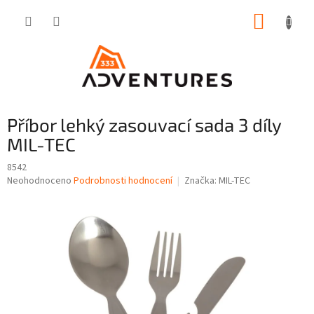
Přejít
NÁKUP
na
obsah
KOŠÍK
Příbor lehký zasouvací sada 3 díly
MIL-TEC
8542
Průměrné
Neohodnoceno
Podrobnosti hodnocení
Značka:
MIL-TEC
hodnocení
produktu
je
0,0
z
5
hvězdiček.