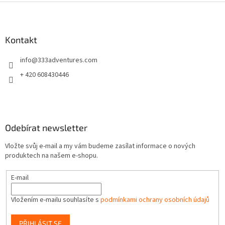
Z
á
p
a
Kontakt
t
info
@
333adventures.com
í
+ 420 608430446
Odebírat newsletter
Vložte svůj e-mail a my vám budeme zasílat informace o nových
produktech na našem e-shopu.
E-mail
Vložením e-mailu souhlasíte s
podmínkami ochrany osobních údajů
PŘIHLÁSIT SE