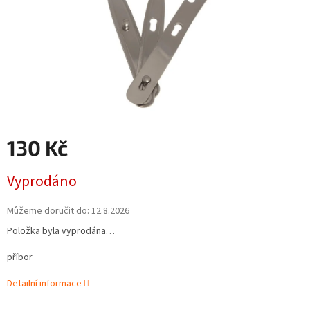
130 Kč
Měrná
Vyprodáno
cena:
Můžeme doručit do:
12.8.2026
Položka byla vyprodána…
příbor
Detailní informace