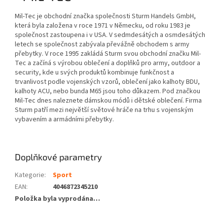
Mil-Tec je obchodní značka společnosti Sturm Handels GmbH,
která byla založena v roce 1971 v Německu, od roku 1983 je
společnost zastoupena i v USA. V sedmdesátých a osmdesátých
letech se společnost zabývala převážně obchodem s army
přebytky. V roce 1995 zakládá Sturm svou obchodní značku Mil-
Tec a začíná s výrobou oblečení a doplňků pro army, outdoor a
security, kde u svých produktů kombinuje funkčnost a
trvanlivost podle vojenských vzorů, oblečení jako kalhoty BDU,
kalhoty ACU, nebo bunda M65 jsou toho důkazem. Pod značkou
Mil-Tec dnes naleznete dámskou módů i dětské oblečení. Firma
Sturm patří mezi největší světové hráče na trhu s vojenským
vybavením a armádními přebytky.
Doplňkové parametry
Kategorie
:
Sport
EAN
:
4046872345210
Položka byla vyprodána…