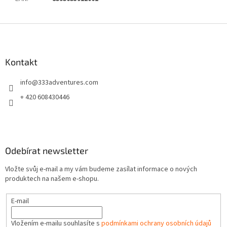
Z
á
p
a
Kontakt
t
info
@
333adventures.com
í
+ 420 608430446
Odebírat newsletter
Vložte svůj e-mail a my vám budeme zasílat informace o nových
produktech na našem e-shopu.
E-mail
Vložením e-mailu souhlasíte s
podmínkami ochrany osobních údajů