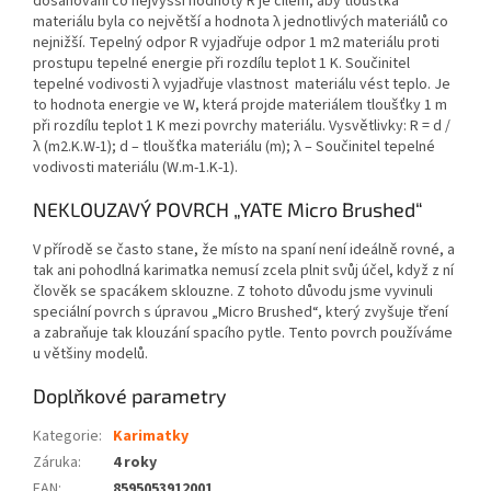
dosahování co nejvyšší hodnoty R je cílem, aby tloušťka
materiálu byla co největší a hodnota λ jednotlivých materiálů co
nejnižší. Tepelný odpor R vyjadřuje odpor 1 m2 materiálu proti
prostupu tepelné energie při rozdílu teplot 1 K. Součinitel
tepelné vodivosti λ vyjadřuje vlastnost materiálu vést teplo. Je
to hodnota energie ve W, která projde materiálem tloušťky 1 m
při rozdílu teplot 1 K mezi povrchy materiálu. Vysvětlivky: R = d /
λ (m2.K.W-1); d – tloušťka materiálu (m); λ – Součinitel tepelné
vodivosti materiálu (W.m-1.K-1).
NEKLOUZAVÝ POVRCH „YATE Micro Brushed“
V přírodě se často stane, že místo na spaní není ideálně rovné, a
tak ani pohodlná karimatka nemusí zcela plnit svůj účel, když z ní
člověk se spacákem sklouzne. Z tohoto důvodu jsme vyvinuli
speciální povrch s úpravou „Micro Brushed“, který zvyšuje tření
a zabraňuje tak klouzání spacího pytle. Tento povrch používáme
u většiny modelů.
Doplňkové parametry
Kategorie
:
Karimatky
Záruka
:
4 roky
EAN
:
8595053912001