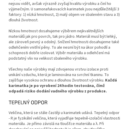
nejsou vidět, avšak výrazně zvyšují kvalitu výrobku a činí ho
výjimečným. U samonafukovacích karimatek jsou nejdůležitější 3
faktory: 1) nízká hmotnost, 2) malý objem ve sbaleném stavu a 3)
dlouhá životnost.
Nízkou hmotnost dosahujeme výběrem nejkvalitnějších
materiálů jak pro povrch, tak pro jádro. Materiál musí být lehký,
ale zároveň pevný a odolný. Snížení hmotnosti dosahujeme také
odlehčením vnitřní pěny. To ale nesmí být na úkor pohodlí a
schopnosti dobře izolovat. Výběr materiálu a odlehčení má
podstatný vliv na velikost sbaleného výrobku.
Všechny naše výrobky mají zdvojenou vrstvu izolace proti
unikání vzduchu, která je laminována na svrchní tkaninu. To
zajišťuje vysokou ochranu a dlouhou životnost výrobku.
Každá
karimatka je po vyrobení 24 hodin testována, čímž
odpadá riziko dodání vadného výrobku z produkce.
TEPELNÝ ODPOR
Veličina, která se stále častěji u karimatek udává. Tepelný odpor
- R je fyzikální veličina, která vyjadřuje tepelně-izolační vlastnosti
materiálu. Je přímo závislá na tloušťce materiálu a λ. Při