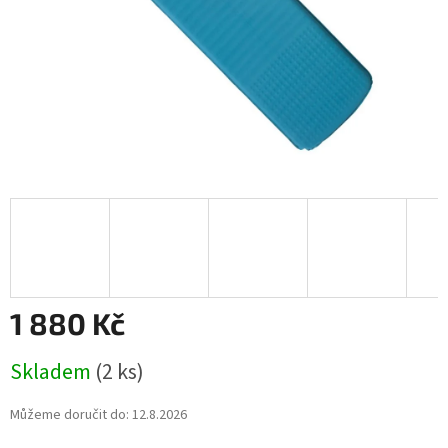
1 880 Kč
Měrná
Skladem
(2 ks)
cena:
Můžeme doručit do:
12.8.2026