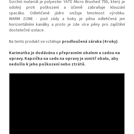
Svrchní materiál je polyester YATE Micro Brushed 75D, který je
odolný proti poškození a účinně zabraňuje klouzání
spacáku. Odlehčené jádro snižuje hmotnost výrobku.
WARM ZONE - pod zády a boky je pěna odlehčená jen
horizontálními kanálky a proto je zde více pěny pro zajištění
dostatečné izolace.
Na tento produkt se vztahuje
prodloužená záruka
(4 roky)
.
Karimatka je dodávána s přepravním obalem a sadou na
opravy. Kapsička na sadu na opravy je uvnitř obalu, aby
nedošlo k jeho poškození nebo ztrátě.