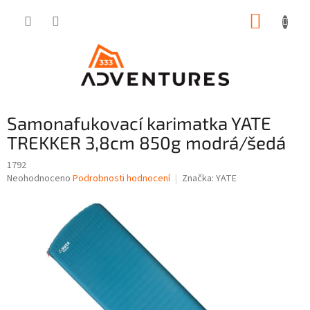
Přejít
NÁKUP
na
obsah
KOŠÍK
Samonafukovací karimatka YATE
TREKKER 3,8cm 850g modrá/šedá
1792
Průměrné
Neohodnoceno
Podrobnosti hodnocení
Značka:
YATE
hodnocení
produktu
je
0,0
z
5
hvězdiček.