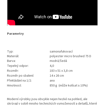
Parametry
Typ:
samonafukovací
Materiál:
polyester micro brushed 75 D
Barva:
modrá/šedá
Tepelný odpor:
4,0
Rozměr:
183 x 51 x 3,8 cm
Rozměr po sbalení:
14 x 26 cm
Překládání na 1/2:
ano
Hmotnost:
850 g (může kolísat ± 10%)
Moderní výrobky jsou obvykle nejen hezké na pohled, ale
skrývají v sobě mnoho technických vymožeností a detailů, které