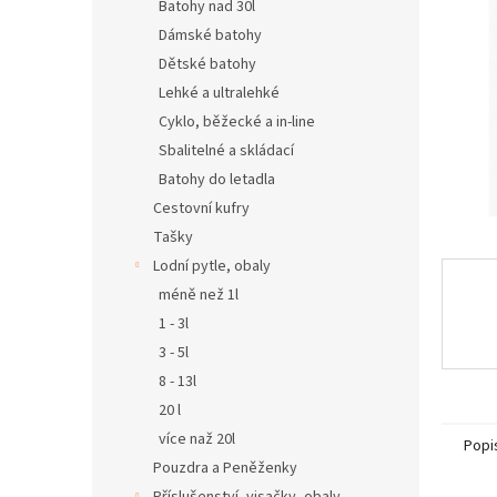
n
Batohy nad 30l
e
Dámské batohy
l
Dětské batohy
Lehké a ultralehké
Cyklo, běžecké a in-line
Sbalitelné a skládací
Batohy do letadla
Cestovní kufry
Tašky
Lodní pytle, obaly
méně než 1l
1 - 3l
3 - 5l
8 - 13l
20 l
více naž 20l
Popi
Pouzdra a Peněženky