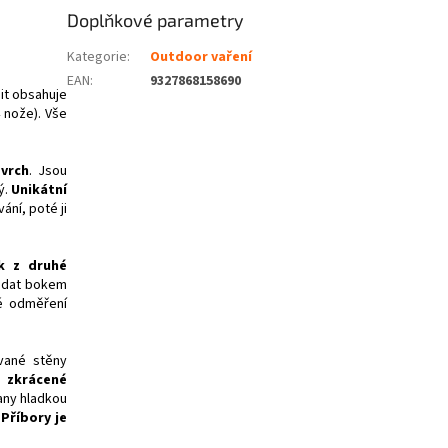
Doplňkové parametry
Kategorie
:
Outdoor vaření
EAN
:
9327868158690
it obsahuje
4 nože). Vše
vrch
. Jsou
ý.
Unikátní
ní, poté ji
k z druhé
ládat bokem
é odměření
vané stěny
ve
zkrácené
rany hladkou
.
Příbory je