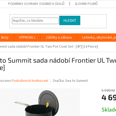
PODMÍNKY OCHRANY OSOBNÍCH ÚDAJŮ
SLOVNÍK POJMŮ
HLEDAT
Boty
VÝPRODEJ
Zážitky a zábava
Letenky, ubytování, po
mmit sada nádobí Frontier UL Two Pot Cook Set - [4P] [14 Piece]
to Summit sada nádobí Frontier UL Two
e]
né
noceno
Podrobnosti hodnocení
Značka:
Sea to Summit
ní
u
5 590 Kč
4 6
Měrná
Skla
cena:
ek.