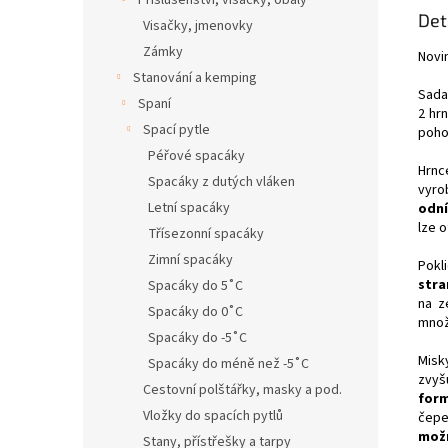
Příslušenství, visačky, obaly
Det
Visačky, jmenovky
Zámky
Novi
Stanování a kemping
Sada
Spaní
2 hrn
Spací pytle
pohod
Péřové spacáky
Hrnc
Spacáky z dutých vláken
vyro
Letní spacáky
odní
lze 
Třísezonní spacáky
Zimní spacáky
Pokl
stra
Spacáky do 5˚C
na z
Spacáky do 0˚C
množ
Spacáky do -5˚C
Misk
Spacáky do méně než -5˚C
zvyš
Cestovní polštářky, masky a pod.
for
Vložky do spacích pytlů
čepe
možn
Stany, přístřešky a tarpy