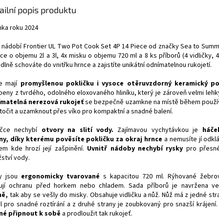
ailní popis produktu
nka roku 2024
 nádobí Frontier UL Two Pot Cook Set 4P 14 Piece od značky Sea to Summ
ce o objemu 2l a 3l, 4x misku o objemu 720 ml a 8 ks příborů (4 vidličky, 
lně schováte do vnitřku hrnce a zajistíte unikátní odnímatelnou rukojetí.
e mají
promyšlenou pokličku i vysoce otěruvzdorný keramický po
beny z tvrdého, odolného eloxovaného hliníku, který je zároveň velmi lehk
matelná nerezová rukojeť
se bezpečně uzamkne na místě během používá
otočit a uzamknout přes víko pro kompaktní a snadné balení.
ičce nechybí
otvory na slití vody.
Zajímavou vychytávkou je
háče
ny, díky kterému pověsíte pokličku za okraj hrnce
a nemusíte jí odk
em kde hrozí její zašpinění.
Uvnitř nádoby nechybí rysky
pro přesn
ství vody.
y jsou
ergonomicky tvarované
s kapacitou 720 ml. Rýhované žebro
ují ochranu před horkem nebo chladem. Sada příborů je navržena 
mě,
tak aby se vešly do misky. Obsahuje vidličku a nůž. Nůž má z jedné st
l pro snadné roztírání a z druhé strany je zoubkovaný pro snazší krájení
é připnout k sobě
a prodloužit tak rukojeť.