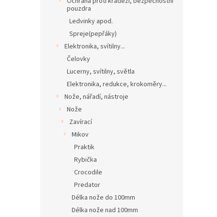
Ochrana proti krádeži, bezpečnostní
pouzdra
Ledvinky apod.
Spreje(pepřáky)
Elektronika, svítilny...
Čelovky
Lucerny, svítilny, světla
Elektronika, redukce, krokoměry...
Nože, nářadí, nástroje
Nože
Zavírací
Mikov
Praktik
Rybička
Crocodile
Predator
Délka nože do 100mm
Délka nože nad 100mm