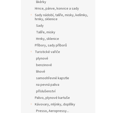
likérky
Hrnce, pánve, konvice a sady
Sady nádobí, talíře, misky, kelímky,
hrnky, sklenice
Sady
Talíře, misky
Hrnky, sklenice
Příbory, sady příborů
Turistické vařiče
plynové
benzinové
lihové
samoohřevné kapstle
na pevná paliva
příslušenství
Palivo, plynové kartuše
Kávovary, mlýnky, doplňky
Presso, Aeropressy...