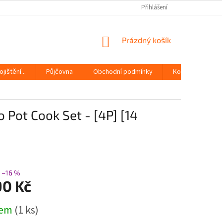
Přihlášení
NÁKUPNÍ
Prázdný košík
KOŠÍK
jištění...
Půjčovna
Obchodní podmínky
Kontakty
 Pot Cook Set - [4P] [14
–16 %
90 Kč
dem
(1 ks)