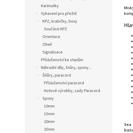
Karimatky
Misk
komp
Vybavení pro přežití
KPZ, krabičky, boxy
Hla
Součásti KPZ
Orientace
Oheň
Signalizace
Příslušenství ke stanům
Náhradní díly, šnůry, spony...
Šňůry, paracord
Příslušenství paracord
Hotové výrobky, sady Paracord
Spony
10mm
15mm
20mm
Sea
25mm
bat