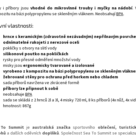
y i příbory jsou
vhodné do mikrovlnné trouby i myčky na nádobí
.
ozitu na bázi polypropylenu se skleněným vláknem. Neobsahují
BPA
.
vní vlastnosti:
hrnce s keramickým (zdravotně nezávadným) nepřilnavým povrch
odnímatelné rukojeti z nerezové oceli
pokličky s otvory na slití vody
silikonové poutko na pokličkách
rysky pro přesné odměření množství vody
misky jsou
ergonomicky tvarované a izolované
vyrobeno z kompozitu na bázi polypropylenu se skleněným vlákn
žebrované stěny pro ochranu před horkem nebo chladem
sada příborů navržena ve zkrácené formě
příbory lze připnout k sobě
neobsahuje
BPA
sada se skládá z 2 hrnců 2l a 3l, 4 misky 720 ml, 8 ks příborů (4x nůž, 4x vid
hmotnost: 867g
 To Summit
je
australská
značka
sportovního
oblečení
, turistic
ohů
a dalších oděvních
doplňků
. Společnost Sea To Summit se specializ