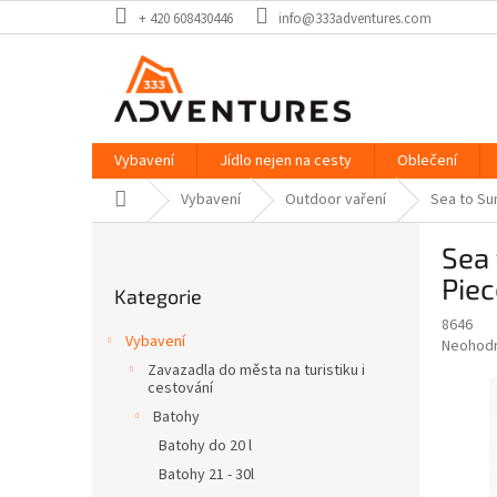
Přejít
+ 420 608430446
info@333adventures.com
na
obsah
Vybavení
Jídlo nejen na cesty
Oblečení
Domů
Vybavení
Outdoor vaření
Sea to Su
P
Sea 
o
Přeskočit
s
Piec
Kategorie
kategorie
t
8646
r
Vybavení
Průměr
Neohod
a
hodnoce
Zavazadla do města na turistiku i
n
produkt
cestování
n
je
Batohy
í
0,0
Batohy do 20 l
z
p
5
Batohy 21 - 30l
a
hvězdič