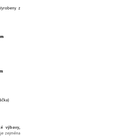
 Vyrobeny z
em
em
lička)
ké výbavy,
uje zejména