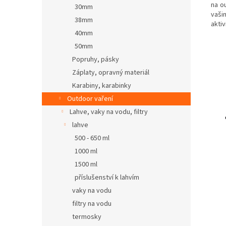
na ou
30mm
vaši
38mm
aktiv
40mm
50mm
Popruhy, pásky
Záplaty, opravný materiál
Karabiny, karabinky
Outdoor vaření
Lahve, vaky na vodu, filtry
lahve
500 - 650 ml
1000 ml
1500 ml
příslušenství k lahvím
vaky na vodu
filtry na vodu
termosky