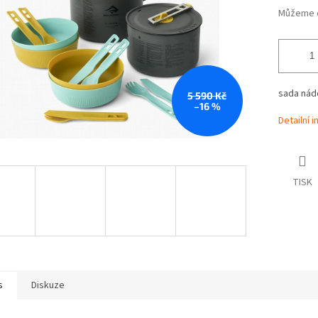
Můžeme d
sada nád
5 590 Kč
–16 %
Detailní 
TISK
s
Diskuze