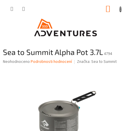
Přejít
NÁKUP
na
obsah
KOŠÍK
Sea to Summit Alpha Pot 3.7L
4794
Průměrné
Neohodnoceno
Podrobnosti hodnocení
Značka:
Sea to Summit
hodnocení
produktu
je
0,0
z
5
hvězdiček.