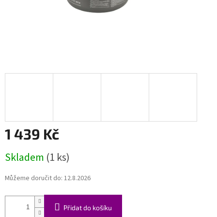
1 439 Kč
Měrná
Skladem
(1 ks)
cena:
Můžeme doručit do:
12.8.2026
Přidat do košíku