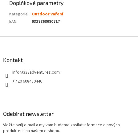
Doplňkové parametry
Kategorie
:
Outdoor vaření
EAN
:
9327868080717
Z
á
p
a
Kontakt
t
info
@
333adventures.com
í
+ 420 608430446
Odebírat newsletter
Vložte svůj e-mail a my vám budeme zasílat informace o nových
produktech na našem e-shopu.