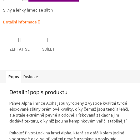
Silný a lehký hrnec ze slitin
Detailní informace
ZEPTAT SE
SDÍLET
Popis
Diskuze
Detailní popis produktu
Pánve Alpha i hrnce Alpha jsou vyrobeny z vysoce kvalitní tvrdé
eloxované slitiny prémiové kvality, díky čemuž jsou tenčí a lehčí,
ale stále extrémně pevné a odolné. Pískovaná základna jim
dodává texturu, díky níž jsou na kempinkovém vařiči stabilnější.
Rukojeť Pivot-Lock na hrnci Alpha, která se otáčí kolem jediné
vodorovné osy, se při vaření pevně uzamkne a poskytuje