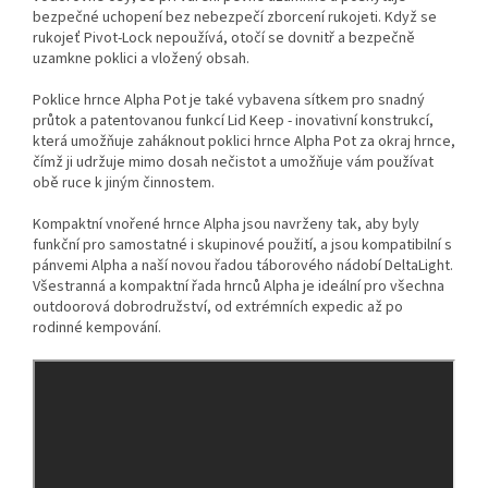
bezpečné uchopení bez nebezpečí zborcení rukojeti. Když se
rukojeť Pivot-Lock nepoužívá, otočí se dovnitř a bezpečně
uzamkne poklici a vložený obsah.
Poklice hrnce Alpha Pot je také vybavena sítkem pro snadný
průtok a patentovanou funkcí Lid Keep - inovativní konstrukcí,
která umožňuje zaháknout poklici hrnce Alpha Pot za okraj hrnce,
čímž ji udržuje mimo dosah nečistot a umožňuje vám používat
obě ruce k jiným činnostem.
Kompaktní vnořené hrnce Alpha jsou navrženy tak, aby byly
funkční pro samostatné i skupinové použití, a jsou kompatibilní s
pánvemi Alpha a naší novou řadou táborového nádobí DeltaLight.
Všestranná a kompaktní řada hrnců Alpha je ideální pro všechna
outdoorová dobrodružství, od extrémních expedic až po
rodinné kempování.