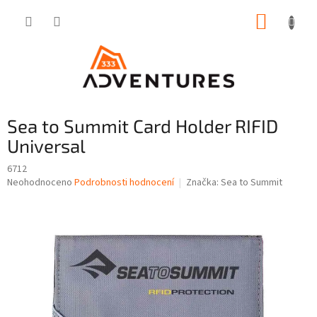
Přejít
NÁKUP
na
obsah
KOŠÍK
Sea to Summit Card Holder RIFID
Universal
6712
Průměrné
Neohodnoceno
Podrobnosti hodnocení
Značka:
Sea to Summit
hodnocení
produktu
je
0,0
z
5
hvězdiček.