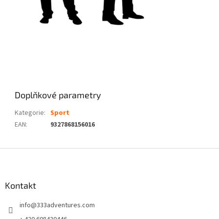
Doplňkové parametry
Kategorie
:
Sport
EAN
:
9327868156016
Z
á
p
a
Kontakt
t
info
@
333adventures.com
í