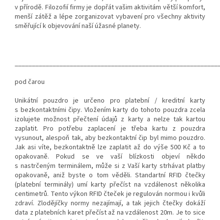
v přírodě. Filozofií firmy je dopřát vašim aktivitám větší komfort,
menší zátěž a lépe zorganizovat vybavení pro všechny aktivity
směřující k objevování naší úžasné planety.
___________________________________________________________
pod čarou
Unikátní pouzdro je určeno pro platební / kreditní karty
s bezkontaktními čipy. Vložením karty do tohoto pouzdra zcela
izolujete možnost přečtení údajů z karty a nelze tak kartou
zaplatit. Pro potřebu zaplacení je třeba kartu z pouzdra
vysunout, alespoň tak, aby bezkontaktní čip byl mimo pouzdro.
Jak asi víte, bezkontaktně lze zaplatit až do výše 500 Kč a to
opakovaně. Pokud se ve vaší blízkosti objeví někdo
s nastrčeným terminálem, může si z Vaší karty strhávat platby
opakovaně, aniž byste o tom věděli. Standartní RFID čtečky
(platební terminály) umí karty přečíst na vzdálenost několika
centimetrů. Tento výkon RFID čteček je regulován normou i kvůli
zdraví. Zlodějíčky normy nezajímají, a tak jejich čtečky dokáží
data z platebních karet přečíst až na vzdálenost 20m. Je to sice