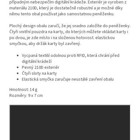
případným nebezpečím digitální krádeže. Exteriér je vyroben z
materiálu 210D, který je dostatečně robustní a je možné díky
němu tento obal používat jako samostatnou peněženku.
Plochý design obalu zaručí, že jej snadno založíte do peněženky.
Čtyři vnitřní pouzdra na karty, do kterých můžete vkládat karty i
po dvou, je zde místo i na složenou hotovost. elastickou
smyčkou, aby držák karty byl zavřený.
Vycpaná textilií odolnou proti RFID, která chrání před
digitální krádeží
Pevný 210D exteriér
Čtyři sloty na karty
Elastická smyčka zaručuje neustálé zavření obalu
Hmotnost: 14 g
Rozměry: 9 x 7 cm