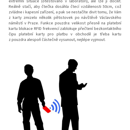
extrémní situace (otestováno v laboratoři), ale lze jí docílit.
Reálně stačí, aby čtečka dosáhla čtecí vzdálenosti 50cm, což
zvládne i kapesní zařízení, a pak se nestačíte divit tomu, že Vám
z karty zmizelo několik pětistovek po návštěvě Václavského
náměstí v Praze. Funkce pouzdra: velikost přesně na platební
kartu blokace RFID frekvencí zablokuje přečtení bezkontaktního
čipu platební karty pro platbu v obchodě je třeba kartu
z pouzdra alespoň částečně vysunout, nejlépe vyjmout.