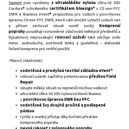
Summit
jsou vyrobeny
z ultralehkého nylonu
Ultra-Sil 30D
Cordura® schváleného
certifikátem bluesign®
s C0 non-PFC
DWR a tkaninou eVent® propustnou pro vzduch s povrchovou
úpravou C0 non-PFC DWR, která vám umožní vytlačit vzduch ven
a přitom zachovat obsah uvnitř suchý.
Kompresní
popruhy
usnadňují rovnoměrné stlačování měkkých předmětů a
hypalonový neprosakující
rolovací uzávěr
také udržuje vodu
mimo. Jednoduchá, extrémně lehká a spolehlivá – dokonalé
řešení komprese pro vnitřní použití.
Hlavní vlastnosti:
vodotěsná a prodyšná textilní základna eVent®
rolovací uzávěr zajištěný patentovanou
přezkou Field
Repair
slisujte měkký obsah na nejmenší možnou velikost
ultra lehká Ultra-Sil 30D nylonová hlavní tkanina
s
povrchovou úpravou DWR bez PFC
vodotěsné švy dvojitě prošité a podlepené
páskou
rychlý a snadný přístup díky bočním přezkám
kompresního popruhu
pevná rukojeť z nylonového popruhu