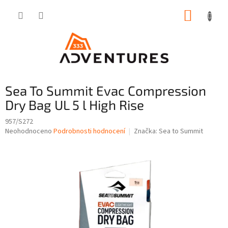
Přejít
NÁKUP
na
obsah
KOŠÍK
Sea To Summit Evac Compression
Dry Bag UL 5 l High Rise
957/S272
Průměrné
Neohodnoceno
Podrobnosti hodnocení
Značka:
Sea to Summit
hodnocení
produktu
je
0,0
z
5
hvězdiček.