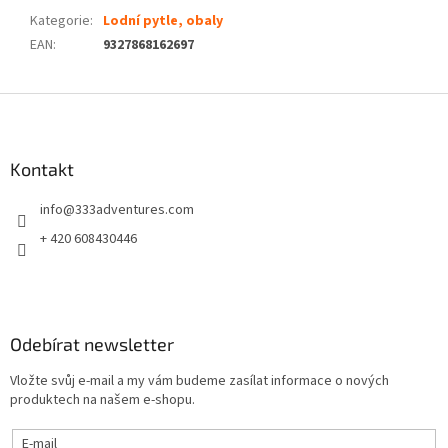
Kategorie
:
Lodní pytle, obaly
EAN
:
9327868162697
Z
á
p
a
Kontakt
t
info
@
333adventures.com
í
+ 420 608430446
Odebírat newsletter
Vložte svůj e-mail a my vám budeme zasílat informace o nových
produktech na našem e-shopu.
E-mail