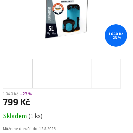
1 040 Kč
–23 %
1 040 Kč
–23 %
799 Kč
Měrná
Skladem
(1 ks)
cena:
Můžeme doručit do:
12.8.2026