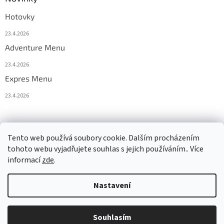
Hotovky
23.4.2026
Adventure Menu
23.4.2026
Expres Menu
23.4.2026
event333
Tento web používá soubory cookie. Dalším procházením
tohoto webu vyjadřujete souhlas s jejich používáním.. Více
informací
zde
.
Vytvořil Shoptet
Nastavení
Copyright 2026
www.333adventures.com
. Všechna práva
Souhlasím
vyhrazena.