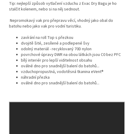
Tip: nejlepší způsob vytlačení vzduchu z Evac Dry Bagu je ho
stalčit kolenem, nebo si na něj sednout.
Nepromokavý vak pro přepravu věcí, vhodný jako obal do
batohu nebo jako vak pro vodní turistiku.
zavírání na roll Top s přezkou
dvojitě šité, zesílené a podlepené švy
odolný materiál - recyklovaný 70D nylon
povrchové úpravy DWR na obou látkách jsou C0 bez PFC
bílý interiér pro lepší viditelnost obsahu
oválné dno pro snadnější balení do batohů...
vzduchopropustná, vodotěsná tkanina eVent®
náhradní přezka
oválné dno pro snadnější balení do batohů...