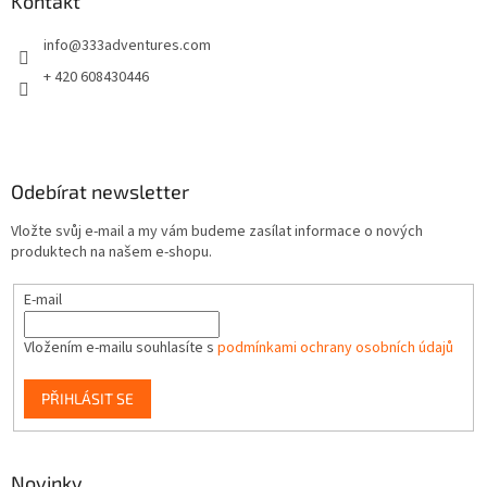
a
Kontakt
t
info
@
333adventures.com
í
+ 420 608430446
Odebírat newsletter
Vložte svůj e-mail a my vám budeme zasílat informace o nových
produktech na našem e-shopu.
E-mail
Vložením e-mailu souhlasíte s
podmínkami ochrany osobních údajů
PŘIHLÁSIT SE
Novinky