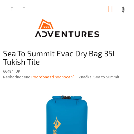
Přejít
NÁKUP
na
obsah
KOŠÍK
Sea To Summit Evac Dry Bag 35l
Tukish Tile
6648/TUK
Průměrné
Neohodnoceno
Podrobnosti hodnocení
Značka:
Sea to Summit
hodnocení
produktu
je
0,0
z
5
hvězdiček.