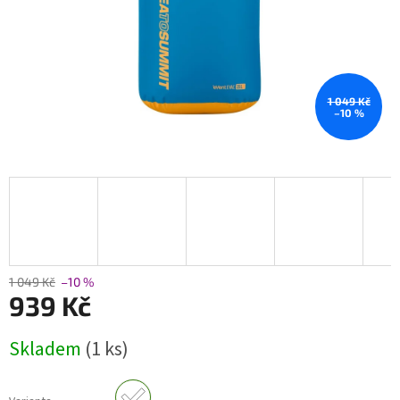
1 049 Kč
–10 %
1 049 Kč
–10 %
939 Kč
Měrná
Skladem
(1 ks)
cena: