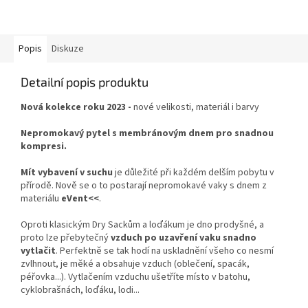
Popis
Diskuze
Detailní popis produktu
Nová kolekce roku 2023 -
nové velikosti, materiál i barvy
Nepromokavý pytel s membránovým dnem pro snadnou
kompresi.
Mít vybavení v suchu
je důležité při každém delším pobytu v
přírodě. Nově se o to postarají nepromokavé vaky s dnem z
materiálu
eVent<<
.
Oproti klasickým Dry Sackům a loďákum je dno prodyšné, a
proto lze přebytečný
vzduch po uzavření vaku snadno
vytlačit
. Perfektně se tak hodí na uskladnění všeho co nesmí
zvlhnout, je měké a obsahuje vzduch (oblečení, spacák,
péřovka...). Vytlačením vzduchu ušetříte místo v batohu,
cyklobrašnách, loďáku, lodi...