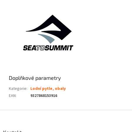
Doplňkové parametry
Kategorie
:
Lodní pytle, obaly
EAN
:
9327868153916
Z
á
p