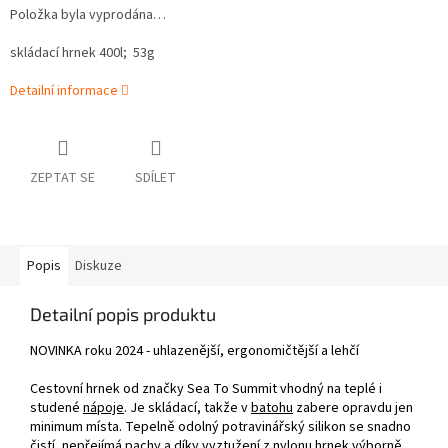
Položka byla vyprodána…
skládací hrnek 400l; 53g
Detailní informace
ZEPTAT SE
SDÍLET
Popis
Diskuze
Detailní popis produktu
NOVINKA roku 2024 -
uhlazenější, ergonomičtější a lehčí
Cestovní hrnek od značky Sea To Summit vhodný na teplé i
studené
nápoje
. Je skládací, takže v
batohu
zabere opravdu jen
minimum místa. Tepelně odolný potravinářský silikon se snadno
čistí, nepřejímá pachy a díky vyztužení z nylonu hrnek výborně