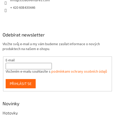
info
@
333adventures.com
í
+ 420 608430446
Odebírat newsletter
Vložte svůj e-mail a my vám budeme zasílat informace o nových
produktech na našem e-shopu.
E-mail
Vložením e-mailu souhlasíte s
podmínkami ochrany osobních údajů
PŘIHLÁSIT SE
Novinky
Hotovky