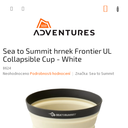
Přejít
NÁKUP
na
obsah
KOŠÍK
Sea to Summit hrnek Frontier UL
Collapsible Cup - White
8624
Průměrné
Neohodnoceno
Podrobnosti hodnocení
Značka:
Sea to Summit
hodnocení
produktu
je
0,0
z
5
hvězdiček.