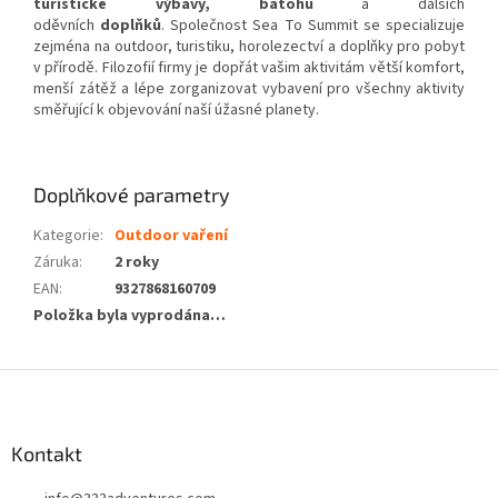
turistické výbavy, batohů
a dalších
oděvních
doplňků
. Společnost Sea To Summit se specializuje
zejména na outdoor, turistiku, horolezectví a doplňky pro pobyt
v přírodě. Filozofií firmy je dopřát vašim aktivitám větší komfort,
menší zátěž a lépe zorganizovat vybavení pro všechny aktivity
směřující k objevování naší úžasné planety.
Doplňkové parametry
Kategorie
:
Outdoor vaření
Záruka
:
2 roky
EAN
:
9327868160709
Položka byla vyprodána…
Z
á
p
a
Kontakt
t