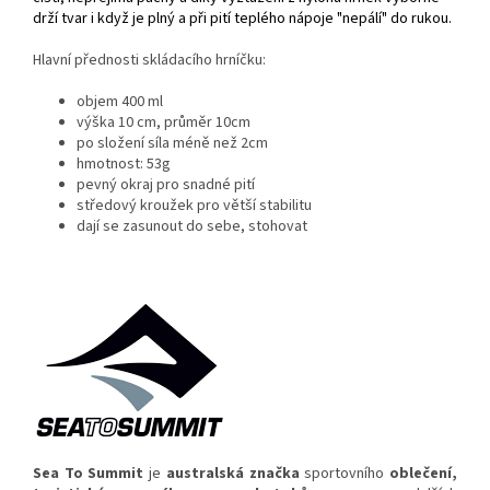
drží tvar i když je plný a při pití teplého nápoje "nepálí" do rukou.
Hlavní přednosti skládacího hrníčku:
objem 400 ml
výška 10 cm, průměr 10cm
po složení síla méně než 2cm
hmotnost: 53g
pevný okraj pro snadné pití
středový kroužek pro větší stabilitu
dají se zasunout do sebe, stohovat
Sea To Summit
je
australská
značka
sportovního
oblečení
,