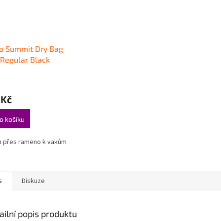
o Summit Dry Bag
 Regular Black
 Kč
o košíku
h přes rameno k vakům
s
Diskuze
ailní popis produktu