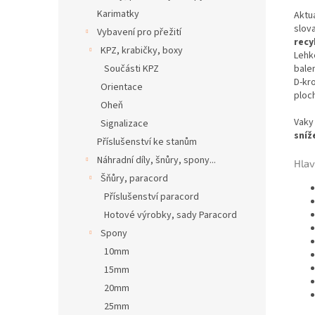
Karimatky
Aktu
slov
Vybavení pro přežití
recy
KPZ, krabičky, boxy
Lehk
balen
Součásti KPZ
D-kr
Orientace
ploch
Oheň
Vaky
Signalizace
sníž
Příslušenství ke stanům
Náhradní díly, šnůry, spony...
Hlav
Šňůry, paracord
Příslušenství paracord
Hotové výrobky, sady Paracord
Spony
10mm
15mm
20mm
25mm