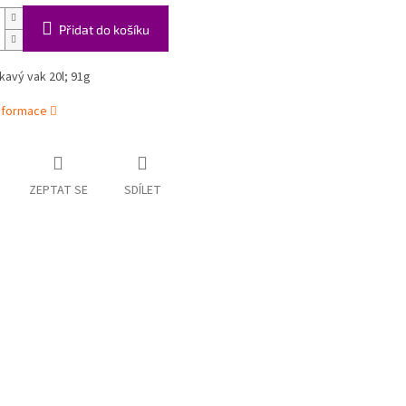
Přidat do košíku
avý vak 20l; 91g
informace
ZEPTAT SE
SDÍLET