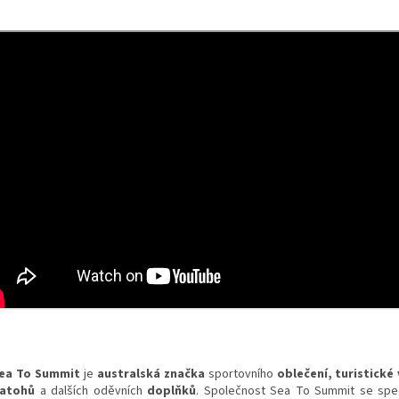
ea To Summit
je
australská
značka
sportovního
oblečení
, turistické
atohů
a dalších oděvních
doplňků
. Společnost Sea To Summit se spec