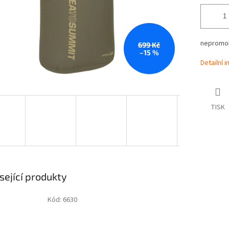
nepromok
699 Kč
–15 %
Detailní 
TISK
sející produkty
Kód:
6630