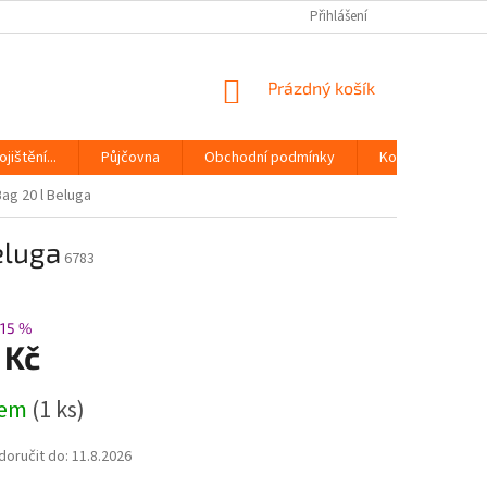
Přihlášení
NÁKUPNÍ
Prázdný košík
KOŠÍK
jištění...
Půjčovna
Obchodní podmínky
Kontakty
ag 20 l Beluga
eluga
6783
15 %
 Kč
dem
(1 ks)
oručit do:
11.8.2026