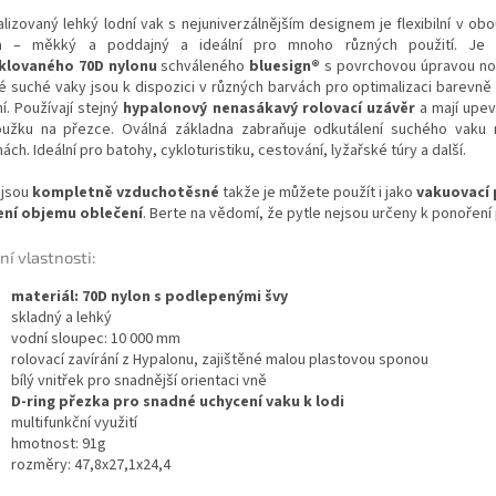
alizovaný lehký lodní vak s nejuniverzálnějším designem je flexibilní v ob
a – měkký a poddajný a ideální pro mnoho různých použití. J
klovaného 70D nylonu
schváleného
bluesign®
s povrchovou úpravou no
é suché vaky jsou k dispozici v různých barvách pro optimalizaci barevně
í. Používají stejný
hypalonový nenasákavý rolovací uzávěr
a mají upe
oužku na přezce. Oválná základna zabraňuje odkutálení suchého vaku
ách. Ideální pro batohy, cykloturistiku, cestování, lyžařské túry a další.
 jsou
kompletně vzduchotěsné
takže je můžete použít i jako
vakuovací 
ení objemu oblečení
. Berte na vědomí, že pytle nejsou určeny k ponoření
ní vlastnosti:
materiál: 70D nylon s podlepenými švy
skladný a lehký
vodní sloupec: 10 000 mm
rolovací zavírání z Hypalonu, zajištěné malou plastovou sponou
bílý vnitřek pro snadnější orientaci vně
D-ring přezka pro snadné uchycení vaku k lodi
multifunkční využití
hmotnost: 91g
rozměry: 47,8x27,1x24,4