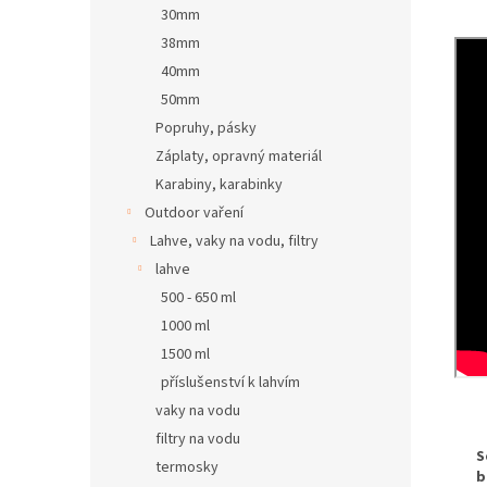
30mm
38mm
40mm
50mm
Popruhy, pásky
Záplaty, opravný materiál
Karabiny, karabinky
Outdoor vaření
Lahve, vaky na vodu, filtry
lahve
500 - 650 ml
1000 ml
1500 ml
příslušenství k lahvím
vaky na vodu
filtry na vodu
S
termosky
b