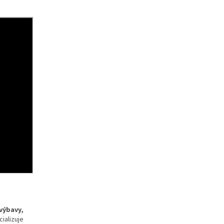
 výbavy,
ializuje