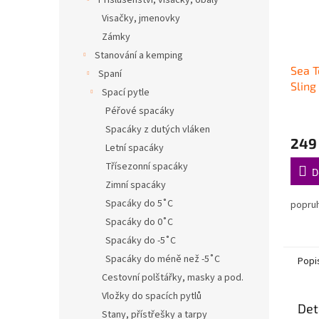
Příslušenství, visačky, obaly
Visačky, jmenovky
Zámky
Stanování a kemping
Sea T
Spaní
Sling
Spací pytle
Péřové spacáky
Spacáky z dutých vláken
249
Letní spacáky
Třísezonní spacáky
D
Zimní spacáky
Spacáky do 5˚C
popru
Spacáky do 0˚C
Spacáky do -5˚C
Spacáky do méně než -5˚C
Popi
Cestovní polštářky, masky a pod.
Vložky do spacích pytlů
Det
Stany, přístřešky a tarpy