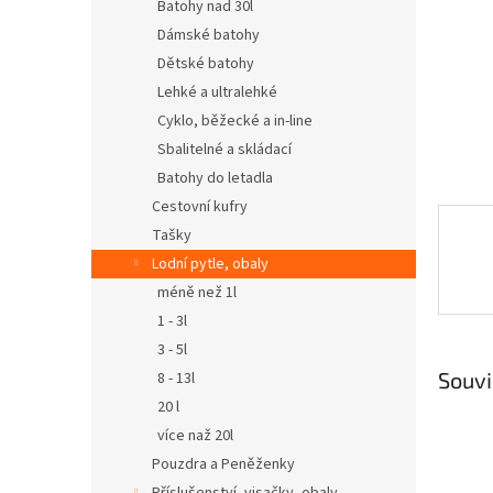
n
Batohy nad 30l
e
Dámské batohy
l
Dětské batohy
Lehké a ultralehké
Cyklo, běžecké a in-line
Sbalitelné a skládací
Batohy do letadla
Cestovní kufry
Tašky
Lodní pytle, obaly
méně než 1l
1 - 3l
3 - 5l
Souvi
8 - 13l
20 l
více naž 20l
Pouzdra a Peněženky