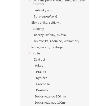
Ochrana proti krádeži, bezpečnostní
pouzdra
Ledvinky apod.
Spreje(pepřáky)
Elektronika, svítilny...
Čelovky
Lucerny, svítilny, světla
Elektronika, redukce, krokoměry...
Nože, nářadí, nástroje
Nože
Zavírací
Mikov
Praktik
Rybička
Crocodile
Predator
Délka nože do 100mm
Délka nože nad 100mm