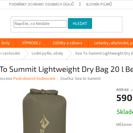
PODMÍNKY OCHRANY OSOBNÍCH ÚDAJŮ
SLOVNÍK POJMŮ
HLEDAT
Boty
VÝPRODEJ
Zážitky a zábava
Letenky, ubytování, po
 i cestování
Lodní pytle, obaly
Sea To Summit Lightweight Dry B
To Summit Lightweight Dry Bag 20 l B
né
noceno
Podrobnosti hodnocení
Značka:
Sea to Summit
ní
u
699 Kč
–
590
Měrná
Skla
cena:
ek.
Můžeme d