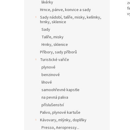
likérky
z
f
Hrnce, pánve, konvice a sady
v
Sady nádobí, talíře, misky, kelímky,
hrnky, sklenice
Sady
Talíře, misky
Hrnky, sklenice
Příbory, sady příborů
Turistické vařiče
plynové
benzinové
lihové
samoohřevné kapstle
na pevná paliva
příslušenství
Palivo, plynové kartuše
Kávovary, mlýnky, doplňky
Presso, Aeropressy...