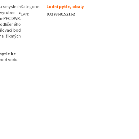
ou smyslech
Kategorie
:
Lodní pytle, obaly
e vyroben
z
EAN
:
9327868152162
n-PFC DWR.
 odlišeného
vňovací bod
 na šikmých
pytle ke
 pod vodu.