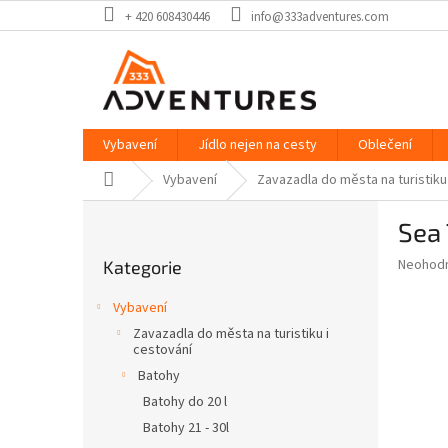
Přejít
+ 420 608430446
info@333adventures.com
na
obsah
Vybavení
Jídlo nejen na cesty
Oblečení
Domů
Vybavení
Zavazadla do města na turistiku
P
Sea 
o
Přeskočit
s
Průměr
Neohod
Kategorie
kategorie
t
hodnoce
r
produkt
Vybavení
a
je
Zavazadla do města na turistiku i
0,0
n
cestování
z
n
Batohy
5
í
hvězdič
Batohy do 20 l
p
Batohy 21 - 30l
a