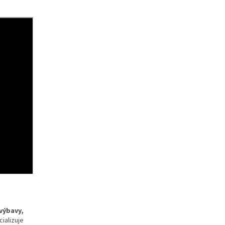
 výbavy,
ializuje