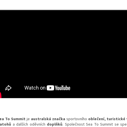
ea To Summit
je
australská
značka
sportovního
oblečení
, turistické
atohů
a dalších oděvních
doplňků
. Společnost Sea To Summit se spec