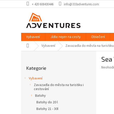
Přejít
+ 420 608430446
info@333adventures.com
na
obsah
Vybavení
Jídlo nejen na cesty
Oblečení
Domů
Vybavení
Zavazadla do města na turistiku
P
Sea 
o
Přeskočit
s
Průměr
Neohod
Kategorie
kategorie
t
hodnoce
r
produkt
Vybavení
a
je
Zavazadla do města na turistiku i
0,0
n
cestování
z
n
Batohy
5
í
hvězdič
Batohy do 20 l
p
Batohy 21 - 30l
a