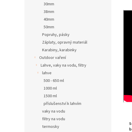
30mm
38mm
40mm
50mm
Popruhy, pásky
Záplaty, opravný materiál
Karabiny, karabinky
Outdoor vaření
Lahve, vaky na vodu, filtry
lahve
500 - 650 ml
1000 ml
1500 ml
příslušenství k lahvím
vaky na vodu
filtry na vodu
S
termosky
b