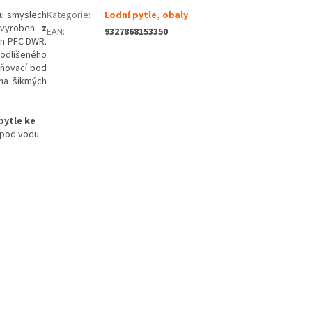
ou smyslech
Kategorie
:
Lodní pytle, obaly
e vyroben
z
EAN
:
9327868153350
n-PFC DWR.
 odlišeného
vňovací bod
 na šikmých
pytle ke
í pod vodu.