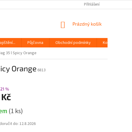
Přihlášení
NÁKUPNÍ
Prázdný košík
KOŠÍK
jištění...
Půjčovna
Obchodní podmínky
Kontakty
ag 35 l Spicy Orange
picy Orange
6813
–21 %
 Kč
dem
(1 ks)
oručit do:
12.8.2026