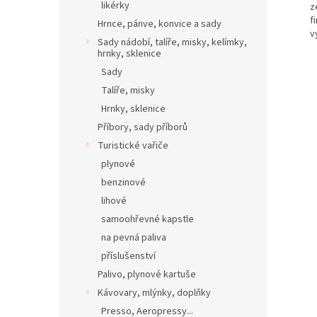
likérky
z
f
Hrnce, pánve, konvice a sady
v
Sady nádobí, talíře, misky, kelímky,
hrnky, sklenice
Sady
Talíře, misky
Hrnky, sklenice
Příbory, sady příborů
Turistické vařiče
plynové
benzinové
lihové
samoohřevné kapstle
na pevná paliva
příslušenství
Palivo, plynové kartuše
Kávovary, mlýnky, doplňky
Presso, Aeropressy...