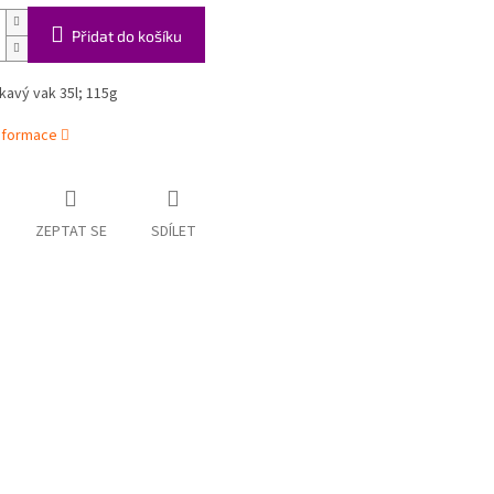
Přidat do košíku
avý vak 35l; 115g
informace
ZEPTAT SE
SDÍLET