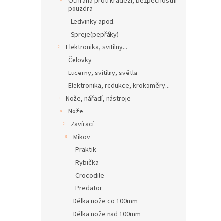
Ochrana proti krádeži, bezpečnostní
pouzdra
Ledvinky apod.
Spreje(pepřáky)
Elektronika, svítilny...
Čelovky
Lucerny, svítilny, světla
Elektronika, redukce, krokoměry...
Nože, nářadí, nástroje
Nože
Zavírací
Mikov
Praktik
Rybička
Crocodile
Predator
Délka nože do 100mm
Délka nože nad 100mm