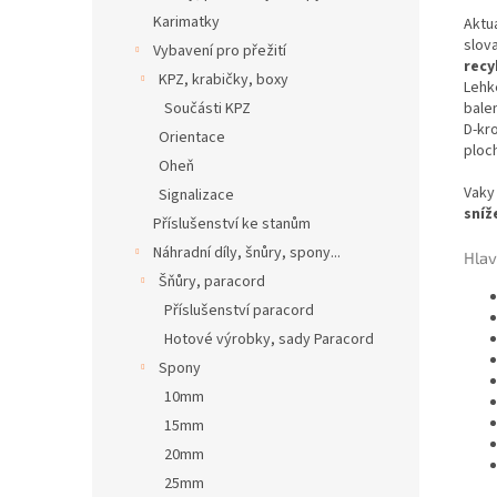
Karimatky
Aktu
slov
Vybavení pro přežití
recy
KPZ, krabičky, boxy
Lehk
balen
Součásti KPZ
D-kr
Orientace
ploch
Oheň
Vaky
Signalizace
sníž
Příslušenství ke stanům
Náhradní díly, šnůry, spony...
Hlav
Šňůry, paracord
Příslušenství paracord
Hotové výrobky, sady Paracord
Spony
10mm
15mm
20mm
25mm