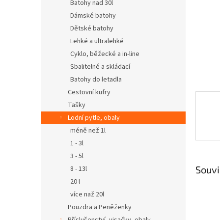
n
Batohy nad 30l
e
Dámské batohy
l
Dětské batohy
Lehké a ultralehké
Cyklo, běžecké a in-line
Sbalitelné a skládací
Batohy do letadla
Cestovní kufry
Tašky
Lodní pytle, obaly
méně než 1l
1 - 3l
3 - 5l
Souvi
8 - 13l
20 l
více naž 20l
Pouzdra a Peněženky