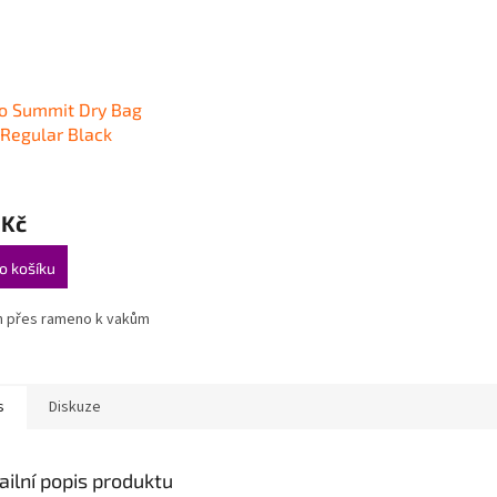
o Summit Dry Bag
 Regular Black
 Kč
o košíku
h přes rameno k vakům
s
Diskuze
ailní popis produktu