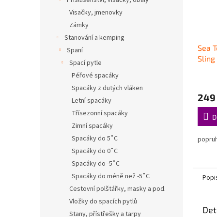
Příslušenství, visačky, obaly
Visačky, jmenovky
Zámky
Stanování a kemping
Sea T
Spaní
Sling
Spací pytle
Péřové spacáky
Spacáky z dutých vláken
249
Letní spacáky
Třísezonní spacáky
D
Zimní spacáky
Spacáky do 5˚C
popru
Spacáky do 0˚C
Spacáky do -5˚C
Spacáky do méně než -5˚C
Popi
Cestovní polštářky, masky a pod.
Vložky do spacích pytlů
Det
Stany, přístřešky a tarpy