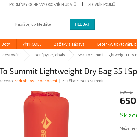
PODMÍNKY OCHRANY OSOBNÍCH ÚDAJŮ
SLOVNÍK POJMŮ
HLEDAT
Boty
VÝPRODEJ
Zážitky a zábava
Letenky, ubytování, po
 i cestování
Lodní pytle, obaly
Sea To Summit Lightweight Dry B
To Summit Lightweight Dry Bag 35 l S
né
noceno
Podrobnosti hodnocení
Značka:
Sea to Summit
ní
u
829 Kč
650
Měrná
Skla
cena:
ek.
Můžeme d