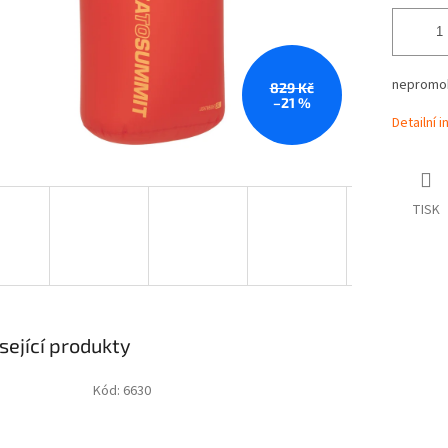
nepromok
829 Kč
–21 %
Detailní 
TISK
sející produkty
Kód:
6630