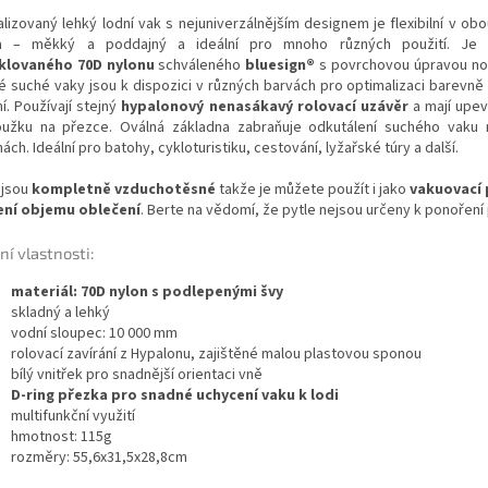
alizovaný lehký lodní vak s nejuniverzálnějším designem je flexibilní v ob
a – měkký a poddajný a ideální pro mnoho různých použití. J
klovaného 70D nylonu
schváleného
bluesign®
s povrchovou úpravou no
é suché vaky jsou k dispozici v různých barvách pro optimalizaci barevně
í. Používají stejný
hypalonový nenasákavý rolovací uzávěr
a mají upe
oužku na přezce. Oválná základna zabraňuje odkutálení suchého vaku
ách. Ideální pro batohy, cykloturistiku, cestování, lyžařské túry a další.
 jsou
kompletně vzduchotěsné
takže je můžete použít i jako
vakuovací 
ení objemu oblečení
. Berte na vědomí, že pytle nejsou určeny k ponořen
ní vlastnosti:
materiál: 70D nylon s podlepenými švy
skladný a lehký
vodní sloupec: 10 000 mm
rolovací zavírání z Hypalonu, zajištěné malou plastovou sponou
bílý vnitřek pro snadnější orientaci vně
D-ring přezka pro snadné uchycení vaku k lodi
multifunkční využití
hmotnost: 115g
rozměry: 55,6x31,5x28,8cm