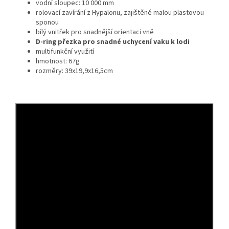
vodní sloupec: 10 000 mm
rolovací zavírání z Hypalonu, zajištěné malou plastovou
sponou
bílý vnitřek pro snadnější orientaci vně
D-ring přezka pro snadné uchycení vaku k lodi
multifunkční využití
hmotnost: 67g
rozměry: 39x19,9x16,5cm