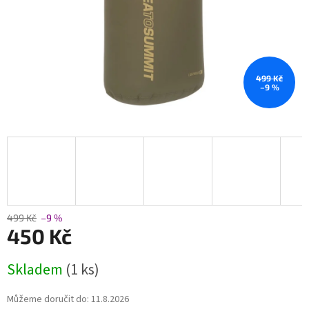
499 Kč
–9 %
499 Kč
–9 %
450 Kč
Měrná
Skladem
(1 ks)
cena:
Můžeme doručit do:
11.8.2026