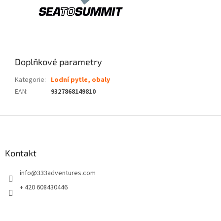
Doplňkové parametry
Kategorie
:
Lodní pytle, obaly
EAN
:
9327868149810
Z
á
p
a
Kontakt
t
info
@
333adventures.com
í
+ 420 608430446