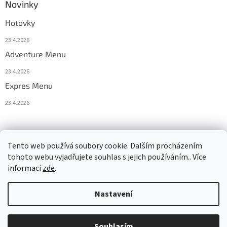
Novinky
Hotovky
23.4.2026
Adventure Menu
23.4.2026
Expres Menu
23.4.2026
event333
Tento web používá soubory cookie. Dalším procházením
tohoto webu vyjadřujete souhlas s jejich používáním.. Více
informací
zde
.
Vytvořil Shoptet
Nastavení
Copyright 2026
www.333adventures.com
. Všechna práva
Souhlasím
vyhrazena.