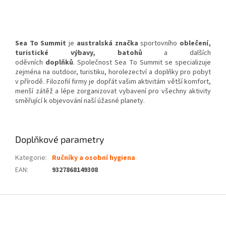
Sea To Summit
je
australská
značka
sportovního
oblečení
,
turistické výbavy, batohů
a dalších
oděvních
doplňků
. Společnost Sea To Summit se specializuje
zejména na outdoor, turistiku, horolezectví a doplňky pro pobyt
v přírodě. Filozofií firmy je dopřát vašim aktivitám větší komfort,
menší zátěž a lépe zorganizovat vybavení pro všechny aktivity
směřující k objevování naší úžasné planety.
Doplňkové parametry
Kategorie
:
Ručníky a osobní hygiena
EAN
:
9327868149308
Z
á
p