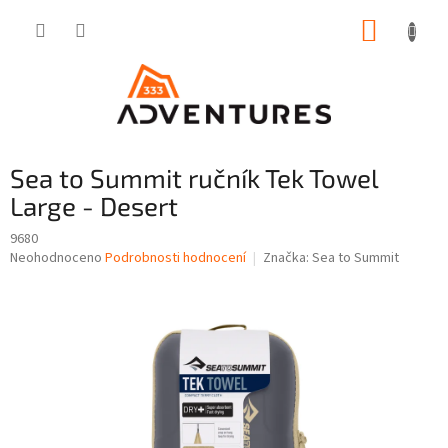
Přejít
NÁKUP
na
obsah
KOŠÍK
Sea to Summit ručník Tek Towel
Large - Desert
9680
Průměrné
Neohodnoceno
Podrobnosti hodnocení
Značka:
Sea to Summit
hodnocení
produktu
je
0,0
z
5
hvězdiček.