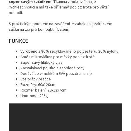
super savým ručníkem
.
Tkanina z mikrovlákna je
rychleschnoucí a má také příjemný pocit z froté pro větší
pohodlí.
S praktickým poutkem na zavěšení je zabalen v praktickém
sáčku na zip pro kompaktní balení.
FUNKCE
Vyrobeno z 80% recyklovaného polyesteru, 20% nylonu
Směs mikrovlákna pro měkký pocit z froté
Super savý hluboký vlas
Zacvakávací poutko a zaoblené rohy
Dodává se v měkkém EVA pouzdru na zip
Lze prát v pračce
Rozměry: 60x120cm
Rozměr balení: 20x12x7cm
Hmotnost: 285g