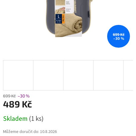
699 Kč
–30 %
699 Kč
–30 %
489 Kč
Měrná
Skladem
(1 ks)
cena:
Můžeme doručit do:
10.8.2026