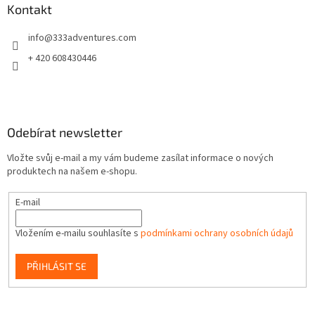
a
Kontakt
t
info
@
333adventures.com
í
+ 420 608430446
Odebírat newsletter
Vložte svůj e-mail a my vám budeme zasílat informace o nových
produktech na našem e-shopu.
E-mail
Vložením e-mailu souhlasíte s
podmínkami ochrany osobních údajů
PŘIHLÁSIT SE