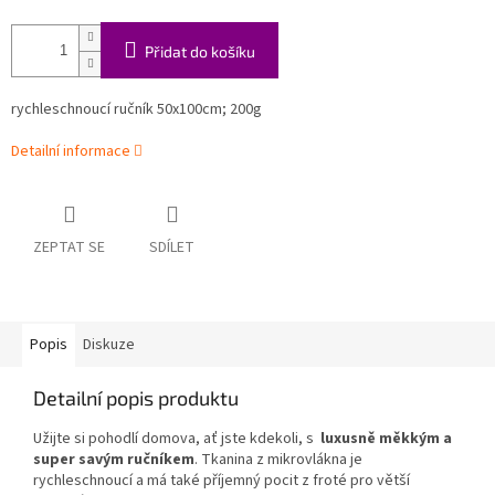
Přidat do košíku
rychleschnoucí ručník
50x100cm; 200g
Detailní informace
ZEPTAT SE
SDÍLET
Popis
Diskuze
Detailní popis produktu
Užijte si pohodlí domova, ať jste kdekoli, s
luxusně měkkým a
super savým ručníkem
.
Tkanina z mikrovlákna je
rychleschnoucí a má také příjemný pocit z froté pro větší