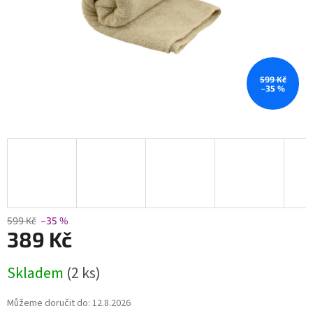
599 Kč
–35 %
599 Kč
–35 %
389 Kč
Měrná
Skladem
(2 ks)
cena:
Můžeme doručit do:
12.8.2026