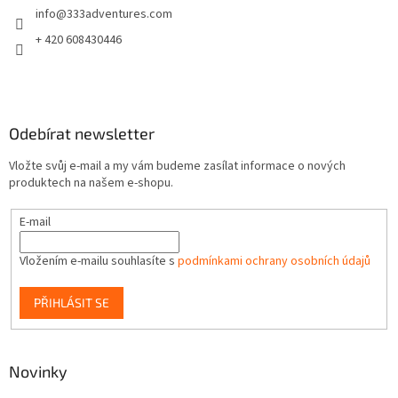
info
@
333adventures.com
í
+ 420 608430446
Odebírat newsletter
Vložte svůj e-mail a my vám budeme zasílat informace o nových
produktech na našem e-shopu.
E-mail
Vložením e-mailu souhlasíte s
podmínkami ochrany osobních údajů
PŘIHLÁSIT SE
Novinky