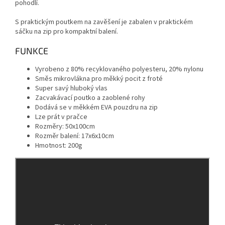
pohodlí.
S praktickým poutkem na zavěšení je zabalen v praktickém
sáčku na zip pro kompaktní balení.
FUNKCE
Vyrobeno z 80% recyklovaného polyesteru, 20% nylonu
Směs mikrovlákna pro měkký pocit z froté
Super savý hluboký vlas
Zacvakávací poutko a zaoblené rohy
Dodává se v měkkém EVA pouzdru na zip
Lze prát v pračce
Rozměry: 50x100cm
Rozměr balení: 17x6x10cm
Hmotnost: 200g