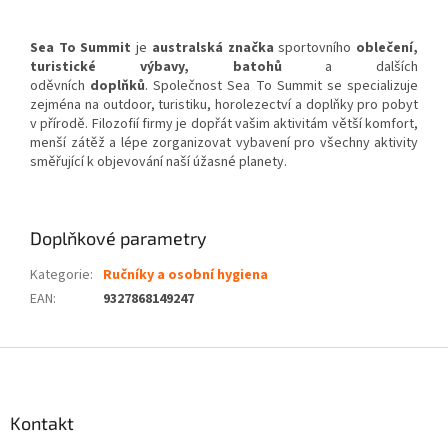
Sea To Summit
je
australská
značka
sportovního
oblečení
,
turistické výbavy, batohů
a dalších
oděvních
doplňků
. Společnost Sea To Summit se specializuje
zejména na outdoor, turistiku, horolezectví a doplňky pro pobyt
v přírodě. Filozofií firmy je dopřát vašim aktivitám větší komfort,
menší zátěž a lépe zorganizovat vybavení pro všechny aktivity
směřující k objevování naší úžasné planety.
Doplňkové parametry
Kategorie
:
Ručníky a osobní hygiena
EAN
:
9327868149247
Z
á
p
a
Kontakt
t