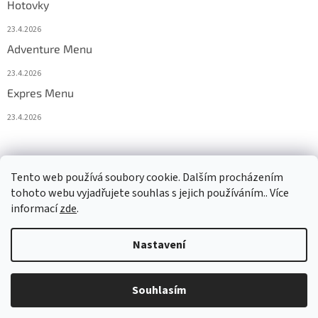
Hotovky
23.4.2026
Adventure Menu
23.4.2026
Expres Menu
23.4.2026
event333
Tento web používá soubory cookie. Dalším procházením
tohoto webu vyjadřujete souhlas s jejich používáním.. Více
informací
zde
.
Vytvořil Shoptet
Nastavení
Copyright 2026
www.333adventures.com
. Všechna práva
Souhlasím
vyhrazena.