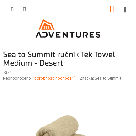
Přejít
NÁKUP
na
obsah
KOŠÍK
Sea to Summit ručník Tek Towel
Medium - Desert
7274
Průměrné
Neohodnoceno
Podrobnosti hodnocení
Značka:
Sea to Summit
hodnocení
produktu
je
0,0
z
5
hvězdiček.