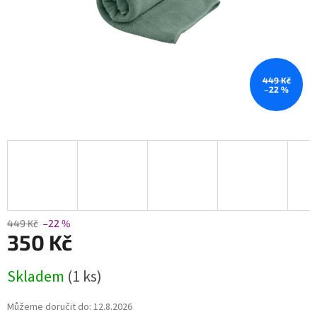
449 Kč
–22 %
449 Kč
–22 %
350 Kč
Měrná
Skladem
(1 ks)
cena:
Můžeme doručit do:
12.8.2026