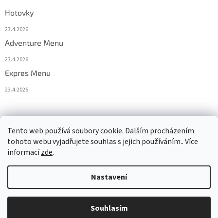
Hotovky
23.4.2026
Adventure Menu
23.4.2026
Expres Menu
23.4.2026
event333
Tento web používá soubory cookie. Dalším procházením
tohoto webu vyjadřujete souhlas s jejich používáním.. Více
informací
zde
.
Vytvořil Shoptet
Nastavení
Copyright 2026
www.333adventures.com
. Všechna práva
Souhlasím
vyhrazena.