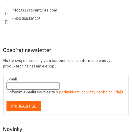
t
info
@
333adventures.com
í
+ 420 608430446
Odebírat newsletter
Vložte svůj e-mail a my vám budeme zasílat informace o nových
produktech na našem e-shopu.
E-mail
Vložením e-mailu souhlasíte s
podmínkami ochrany osobních údajů
PŘIHLÁSIT SE
Novinky