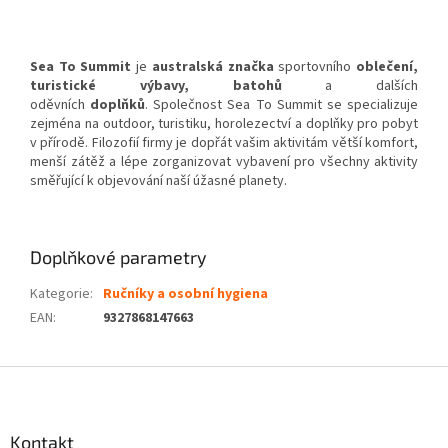
Sea To Summit
je
australská
značka
sportovního
oblečení
,
turistické výbavy, batohů
a dalších
oděvních
doplňků
. Společnost Sea To Summit se specializuje
zejména na outdoor, turistiku, horolezectví a doplňky pro pobyt
v přírodě. Filozofií firmy je dopřát vašim aktivitám větší komfort,
menší zátěž a lépe zorganizovat vybavení pro všechny aktivity
směřující k objevování naší úžasné planety.
Doplňkové parametry
Kategorie
:
Ručníky a osobní hygiena
EAN
:
9327868147663
Z
á
p
a
Kontakt