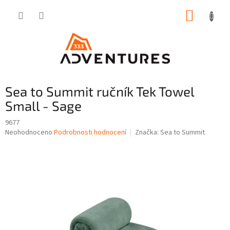
Přejít
NÁKUP
na
obsah
KOŠÍK
Sea to Summit ručník Tek Towel
Small - Sage
9677
Průměrné
Neohodnoceno
Podrobnosti hodnocení
Značka:
Sea to Summit
hodnocení
produktu
je
0,0
z
5
hvězdiček.