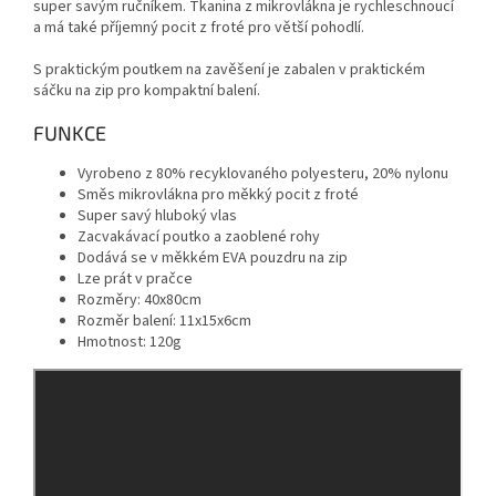
super savým ručníkem.
Tkanina z mikrovlákna je rychleschnoucí
a má také příjemný pocit z froté pro větší pohodlí.
S praktickým poutkem na zavěšení je zabalen v praktickém
sáčku na zip pro kompaktní balení.
FUNKCE
Vyrobeno z 80% recyklovaného polyesteru, 20% nylonu
Směs mikrovlákna pro měkký pocit z froté
Super savý hluboký vlas
Zacvakávací poutko a zaoblené rohy
Dodává se v měkkém EVA pouzdru na zip
Lze prát v pračce
Rozměry: 40x80cm
Rozměr balení: 11x15x6cm
Hmotnost: 120g