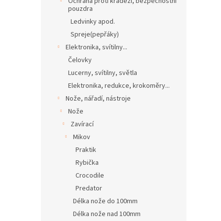
Ochrana proti krádeži, bezpečnostní
pouzdra
Ledvinky apod.
Spreje(pepřáky)
Elektronika, svítilny...
Čelovky
Lucerny, svítilny, světla
Elektronika, redukce, krokoměry...
Nože, nářadí, nástroje
Nože
Zavírací
Mikov
Praktik
Rybička
Crocodile
Predator
Délka nože do 100mm
Délka nože nad 100mm