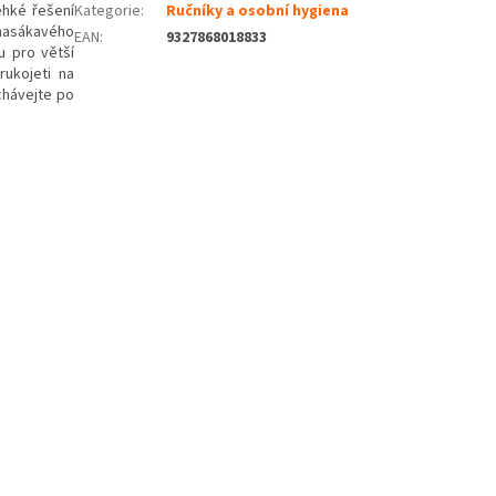
ehké řešení
Kategorie
:
Ručníky a osobní hygiena
enasákavého
EAN
:
9327868018833
u pro větší
rukojeti na
chávejte po