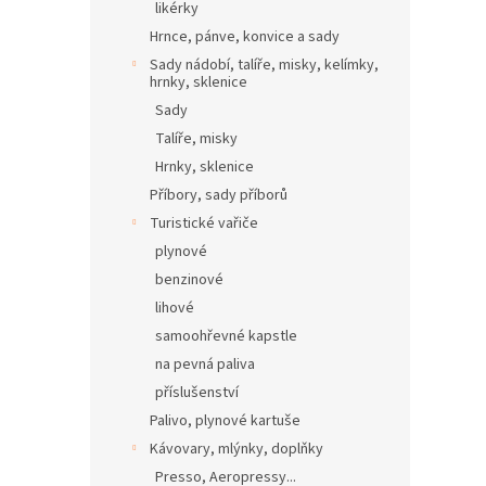
likérky
Hrnce, pánve, konvice a sady
Sady nádobí, talíře, misky, kelímky,
hrnky, sklenice
Sady
Talíře, misky
Hrnky, sklenice
Příbory, sady příborů
Turistické vařiče
plynové
benzinové
lihové
samoohřevné kapstle
na pevná paliva
příslušenství
Palivo, plynové kartuše
Kávovary, mlýnky, doplňky
Presso, Aeropressy...