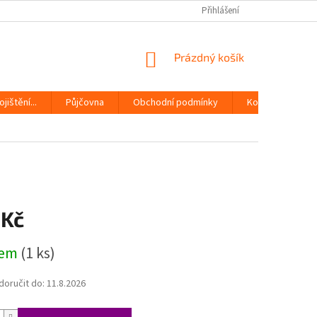
Přihlášení
NÁKUPNÍ
Prázdný košík
KOŠÍK
jištění...
Půjčovna
Obchodní podmínky
Kontakty
 Kč
dem
(1 ks)
oručit do:
11.8.2026