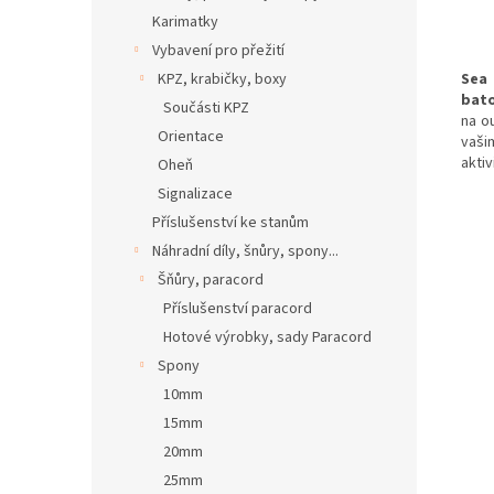
Karimatky
Vybavení pro přežití
Sea
KPZ, krabičky, boxy
bat
Součásti KPZ
na ou
Orientace
vaši
aktiv
Oheň
Signalizace
Příslušenství ke stanům
Náhradní díly, šnůry, spony...
Šňůry, paracord
Příslušenství paracord
Hotové výrobky, sady Paracord
Spony
10mm
15mm
20mm
25mm