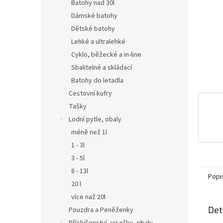
n
Batohy nad 30l
e
Dámské batohy
l
Dětské batohy
Lehké a ultralehké
Cyklo, běžecké a in-line
Sbalitelné a skládací
Batohy do letadla
Cestovní kufry
Tašky
Lodní pytle, obaly
méně než 1l
1 - 3l
3 - 5l
8 - 13l
Popi
20 l
více naž 20l
Det
Pouzdra a Peněženky