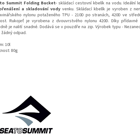
to Summit Folding Bucket-
skládací cestovní kbelík na vodu. Ideální l
přenášení a skladování vody
venku. Skládací kbelík je vyroben z n
avinářského nylonu potaženého TPU - 210D po stranách, 420D ve střed
ost. Rukojeť je vyrobena z dvouvrstvého nylonu 420D. Díky přídavné 
adně je nalití snadné. Dodává se v pouzdře na zip. Výrobek typu - Nezane
 žádný odpad.
m: 10l
nost: 80g