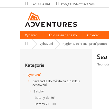
Přejít
+ 420 608430446
info@333adventures.com
na
obsah
Vybavení
Jídlo nejen na cesty
Oblečení
Domů
Vybavení
Hygiena, ochrana, první pomoc
P
Sea
o
Přeskočit
s
Průměr
Neohod
Kategorie
kategorie
t
hodnoce
r
produkt
Vybavení
a
je
Zavazadla do města na turistiku i
0,0
n
cestování
z
n
Batohy
5
í
hvězdič
Batohy do 20 l
p
Batohy 21 - 30l
a