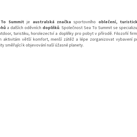
 To Summit
je
australská
značka
sportovního
oblečení
, turistic
ohů
a dalších oděvních
doplňků
. Společnost Sea To Summit se specializ
tdoor, turistiku, horolezectví a doplňky pro pobyt v přírodě. Filozofií fir
m aktivitám větší komfort, menší zátěž a lépe zorganizovat vybavení 
ity směřující k objevování naší úžasné planety.