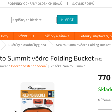
PODMÍNKY OCHRANY OSOBNÍCH ÚDAJŮ
SLOVNÍK POJMŮ
HLEDAT
Boty
VÝPRODEJ
Zážitky a zábava
Letenky, ubytování, po
Ručníky a osobní hygiena
Sea to Summit vědro Folding Bucket
 to Summit vědro Folding Bucket
7742
né
noceno
Podrobnosti hodnocení
Značka:
Sea to Summit
ní
770
u
Měrná
Skla
cena:
ek.
Můžeme d