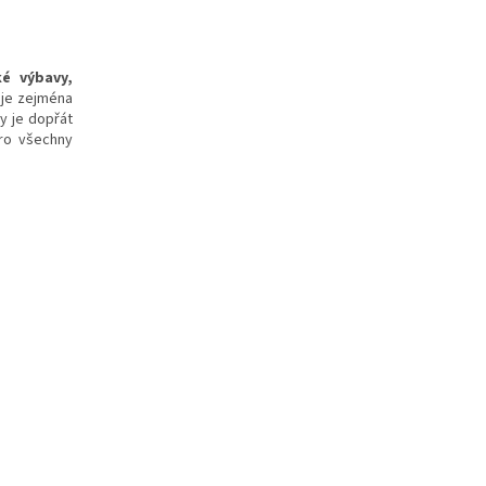
ké výbavy,
uje zejména
my je dopřát
pro všechny