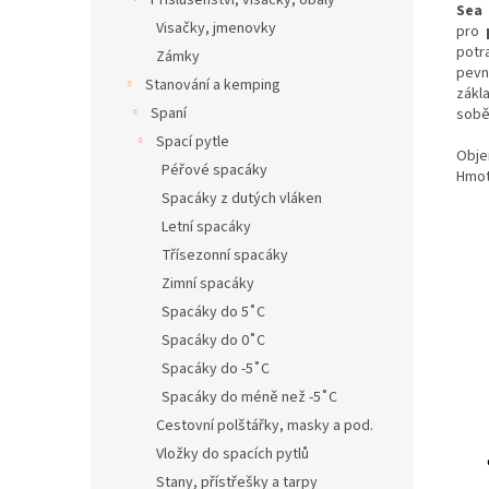
Příslušenství, visačky, obaly
Sea 
Visačky, jmenovky
pro
potr
Zámky
pevn
Stanování a kemping
zákl
Spaní
sobě
Spací pytle
Obje
Péřové spacáky
Hmot
Spacáky z dutých vláken
Letní spacáky
Třísezonní spacáky
Zimní spacáky
Spacáky do 5˚C
Spacáky do 0˚C
Spacáky do -5˚C
Spacáky do méně než -5˚C
Cestovní polštářky, masky a pod.
Vložky do spacích pytlů
Stany, přístřešky a tarpy