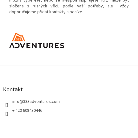
možná vyberete, nebo se alespoň inspirujete. KPZ může byt
složena s ruzných věcí, podle Vaší potřeby, ale vždy
doporučujeme přidat kontakty a peníze.
Z
á
p
a
Kontakt
t
info
@
333adventures.com
í
+ 420 608430446