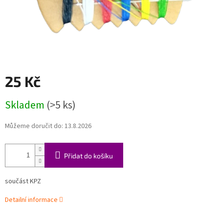
25 Kč
Měrná
Skladem
(>5 ks)
cena:
Můžeme doručit do:
13.8.2026
Přidat do košíku
součást KPZ
Detailní informace