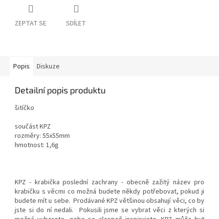
ZEPTAT SE
SDÍLET
Popis
Diskuze
Detailní popis produktu
šitíčko
součást KPZ
rozměry: 55x55mm
hmotnost: 1,6g
KPZ - krabička poslední zachrany - obecně zažitý název pro
krabičku s věcmi co možná budete někdy potřebovat, pokud ji
budete mít u sebe. Prodávané KPZ většinou obsahují věci, co by
jste si do ní nedali. Pokusili jsme se vybrat věci z kterých si