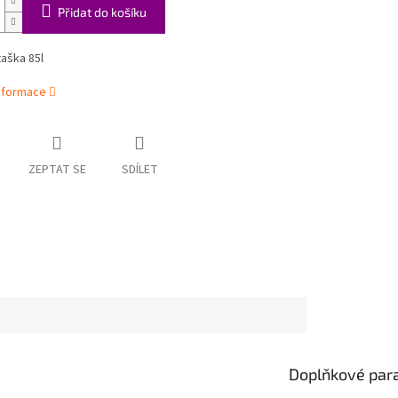
Přidat do košíku
taška 85l
informace
ZEPTAT SE
SDÍLET
Doplňkové par