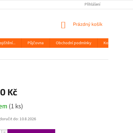
Přihlášení
NÁKUPNÍ
Prázdný košík
KOŠÍK
jištění...
Půjčovna
Obchodní podmínky
Kontakty
90 Kč
dem
(1 ks)
oručit do:
10.8.2026