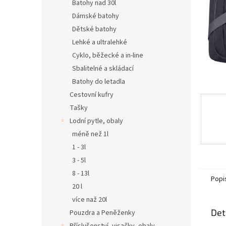
n
Batohy nad 30l
e
Dámské batohy
l
Dětské batohy
Lehké a ultralehké
Cyklo, běžecké a in-line
Sbalitelné a skládací
Batohy do letadla
Cestovní kufry
Tašky
Lodní pytle, obaly
méně než 1l
1 - 3l
3 - 5l
8 - 13l
Popi
20 l
více naž 20l
Det
Pouzdra a Peněženky