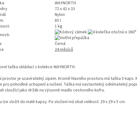
ka:
WAYNORTH
měry
72 x 42 x 33
iál:
Nylon
m:
85 l
nost:
1 kg
nosti:
a:
Černá
ka:
24 měsíců
ovní taška skládací z kolekce WAYNORTH.
ní prostor je uzavíratelný zipem. Kromě hlavního prostoru má taška 5 kaps. 
m pro pohodlné uchopení a nošení. Taška má nastavitelný odnímatelný popr
uh sloužící jako držák na výsuvné madlo cestovního kufru.
 lze složit do malé kapsy. Po složení má obal velikost: 29 x 29 x 5 cm.