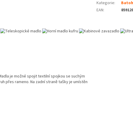
Kategorie
:
Batohy
EAN
:
85912
Madla je možné spojit textilní spojkou se suchým
uh přes rameno. Na zadní straně tašky je umístěn