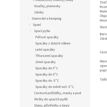
Příslušenství, visačky, obaly
Znač
Visačky, jmenovky
Roz
Mater
Zámky
Obje
Stanování a kemping
Hmot
Spaní
Vlast
Spací pytle
Barv
Péřové spacáky
Záru
Spacáky z dutých vláken
Letní spacáky
Cest
Třísezonní spacáky
Hlav
Zimní spacáky
zipe
Spacáky do 5˚C
popr
Spacáky do 0˚C
Tašku
Spacáky do -5˚C
Spacáky do méně než -5˚C
Cestovní polštářky, masky a pod.
Vložky do spacích pytlů
Stany, přístřešky a tarpy