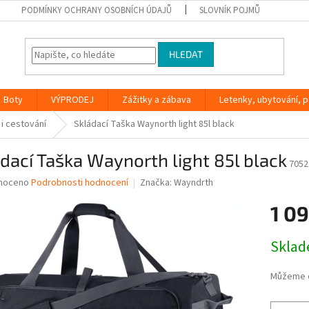
PODMÍNKY OCHRANY OSOBNÍCH ÚDAJŮ
SLOVNÍK POJMŮ
HLEDAT
Boty
VÝPRODEJ
Zážitky a zábava
Letenky, ubytování, po
 i cestování
Skládací Taška Waynorth light 85l black
dací Taška Waynorth light 85l black
7052
né
noceno
Podrobnosti hodnocení
Značka:
Wayndrth
ní
1 0
u
Měrná
Skla
cena:
ek.
Můžeme d