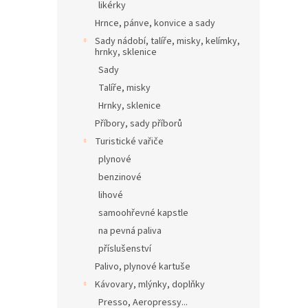
likérky
Hrnce, pánve, konvice a sady
Sady nádobí, talíře, misky, kelímky,
hrnky, sklenice
Sady
Talíře, misky
Hrnky, sklenice
Příbory, sady příborů
Turistické vařiče
plynové
benzinové
lihové
samoohřevné kapstle
na pevná paliva
příslušenství
Palivo, plynové kartuše
Kávovary, mlýnky, doplňky
Presso, Aeropressy...