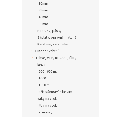
30mm
38mm
40mm
50mm
Popruhy, pásky
Záplaty, opravný materiál
Karabiny, karabinky
Outdoor vaření
Lahve, vaky na vodu, filtry
lahve
500 - 650 ml
1000 ml
1500 ml
příslušenství k lahvím
vaky na vodu
filtry na vodu
termosky