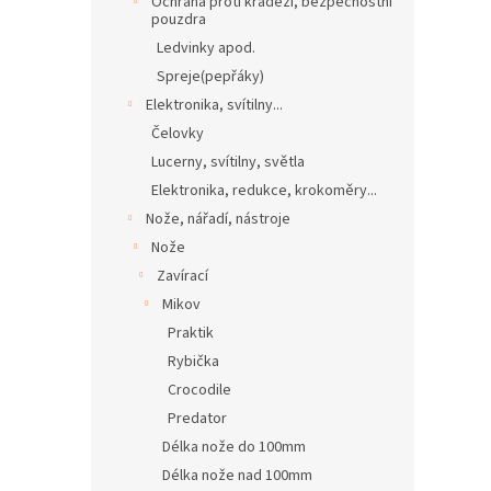
Ochrana proti krádeži, bezpečnostní
pouzdra
Ledvinky apod.
Spreje(pepřáky)
Elektronika, svítilny...
Čelovky
Lucerny, svítilny, světla
Elektronika, redukce, krokoměry...
Nože, nářadí, nástroje
Nože
Zavírací
Mikov
Praktik
Rybička
Crocodile
Predator
Délka nože do 100mm
Délka nože nad 100mm