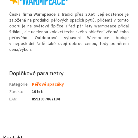
Česká firma Warmpeace s tradici přes 30let. Její existence je
založená na produkci péřových spacích pytlů, přičemž v tomto
oboru je na světové špičce. Před pár lety Warmpeace přidal
štíhlou, ale ucelenou kolekci technického oblečení včetně toho
péřového. Outdo­orové vybavení Warmpeace boduje
v neposlední řadě také svojí dobrou cenou, tedy poměrem
cena/výkon.
Doplňkové parametry
Kategorie
:
Péřové spacáky
Záruka
:
10 let
EAN
:
8591037067194
Z
á
p
a
Kontakt