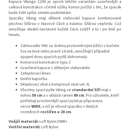
Kapuce Vikinga 1200 je oproti lehčím variantám uzavřenější a
celková konstrukce včetně výšky komor počítá s tím, že spacák
bude čelit spíše zimním podmínkám.
Spacáky Viking mají dělené stahování kapuce kombinované
plochou šňůrou v hlavové části a kulatou šňůrou vepředu. Což
umožňuje ideální nastavení každé části zvlášť a to i po tmě po
hmatu.
Zdrhovadlo YKK se dvěma protisměrnými běžci v bočním
švu na levé nebo pravé straně, umožňující případné
spojení dvou spacích pytlů dohromady
Komorová konstrukce typu Z
Uzavřená kapuce s děleným stahováním
Zateplovací límec
Vnitřní kapsička
Skladovací obal a kompresní obal vel. XL
Všechny spací pytle Viking ve
standardní šíří
mají v
nohou
50 cm
a v oblasti ramen
80 cm
. Pro uživatele, kteří
potřebují prostornější spací pytel je připravena
verze
WIDE
, u niž je obvod spacáku v daných
rozměrech
rozšířen o 20 cm
.
Vnější materiál:
Loft Nylon DWR+
Vnitřní materiál:
Loft Nylon