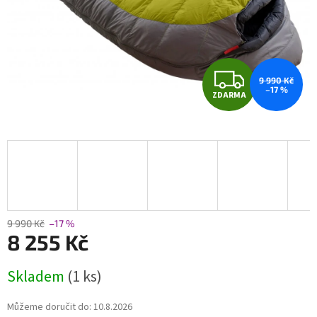
Z
9 990 Kč
–17 %
ZDARMA
D
A
R
M
A
9 990 Kč
–17 %
8 255 Kč
Měrná
Skladem
(1 ks)
cena:
Můžeme doručit do:
10.8.2026