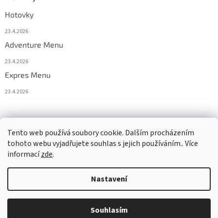
Hotovky
23.4.2026
Adventure Menu
23.4.2026
Expres Menu
23.4.2026
event333
Tento web používá soubory cookie. Dalším procházením
tohoto webu vyjadřujete souhlas s jejich používáním.. Více
informací
zde
.
Vytvořil Shoptet
Nastavení
Copyright 2026
www.333adventures.com
. Všechna práva
Souhlasím
vyhrazena.