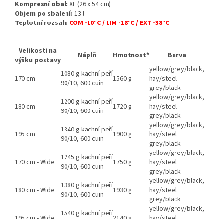
Kompresní obal:
XL (26 x 54 cm)
Objem po sbalení:
13 l
Teplotní rozsah:
COM -10°C / LIM -18°C / EXT -38°C
Velikosti na
Náplň
Hmotnost*
Barva
výšku postavy
yellow/grey/black,
1080 g kachní peří
170 cm
1560 g
hay/steel
90/10, 600 cuin
grey/black
yellow/grey/black,
1200 g kachní peří
180 cm
1720 g
hay/steel
90/10, 600 cuin
grey/black
yellow/grey/black,
1340 g kachní peří
195 cm
1900 g
hay/steel
90/10, 600 cuin
grey/black
yellow/grey/black,
1245 g kachní peří
170 cm - Wide
1750 g
hay/steel
90/10, 600 cuin
grey/black
yellow/grey/black,
1380 g kachní peří
180 cm - Wide
1930 g
hay/steel
90/10, 600 cuin
grey/black
yellow/grey/black,
1540 g kachní peří
195 cm - Wide
2140 g
hay/steel