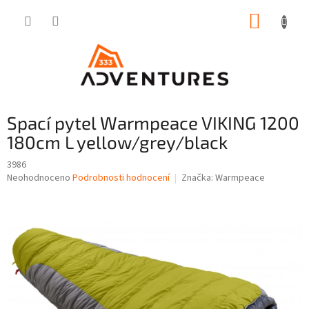
Přejít
NÁKUP
na
obsah
KOŠÍK
Spací pytel Warmpeace VIKING 1200
180cm L yellow/grey/black
3986
Průměrné
Neohodnoceno
Podrobnosti hodnocení
Značka:
Warmpeace
hodnocení
produktu
je
0,0
z
5
hvězdiček.