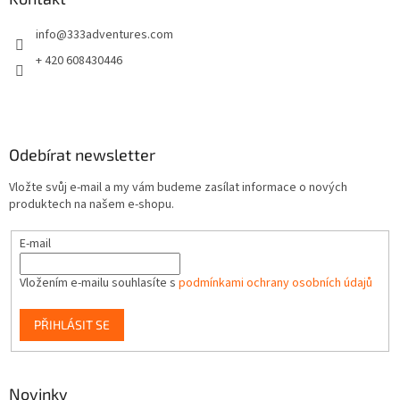
t
info
@
333adventures.com
í
+ 420 608430446
Odebírat newsletter
Vložte svůj e-mail a my vám budeme zasílat informace o nových
produktech na našem e-shopu.
E-mail
Vložením e-mailu souhlasíte s
podmínkami ochrany osobních údajů
PŘIHLÁSIT SE
Novinky