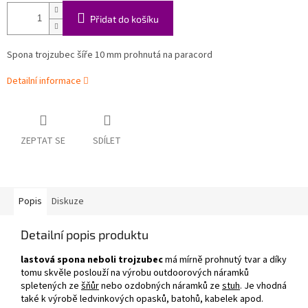
Přidat do košíku
Spona trojzubec šíře 10 mm prohnutá na paracord
Detailní informace
ZEPTAT SE
SDÍLET
Popis
Diskuze
Detailní popis produktu
lastová spona neboli trojzubec
má mírně prohnutý tvar a díky
tomu skvěle poslouží na výrobu outdoorových náramků
spletených ze
šňůr
nebo ozdobných náramků ze
stuh
. Je vhodná
také k výrobě ledvinkových opasků, batohů, kabelek apod.