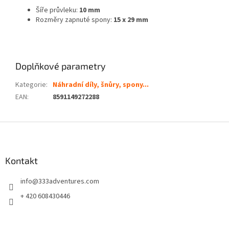
Šíře průvleku:
10 mm
Rozměry zapnuté spony:
15 x 29 mm
Doplňkové parametry
Kategorie
:
Náhradní díly, šnůry, spony...
EAN
:
8591149272288
Z
á
p
a
Kontakt
t
info
@
333adventures.com
í
+ 420 608430446