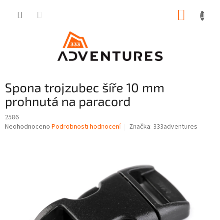
Přejít
NÁKUP
na
obsah
KOŠÍK
Spona trojzubec šíře 10 mm
prohnutá na paracord
2586
Průměrné
Neohodnoceno
Podrobnosti hodnocení
Značka:
333adventures
hodnocení
produktu
je
0,0
z
5
hvězdiček.