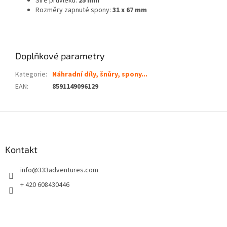
Šíře průvleku:
25 mm
Rozměry zapnuté spony:
31 x 67 mm
Doplňkové parametry
Kategorie
:
Náhradní díly, šnůry, spony...
EAN
:
8591149096129
Z
á
p
a
Kontakt
t
info
@
333adventures.com
í
+ 420 608430446