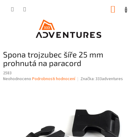
Přejít
NÁKUP
na
obsah
KOŠÍK
Spona trojzubec šíře 25 mm
prohnutá na paracord
2583
Průměrné
Neohodnoceno
Podrobnosti hodnocení
Značka:
333adventures
hodnocení
produktu
je
0,0
z
5
hvězdiček.