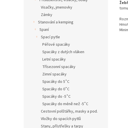
Příslušenství, visačky, obaly
Žebř
Visačky, jmenovky
tomu
Zámky
Rozm
Stanování a kemping
Hmot
Spaní
Mini
Spací pytle
Péřové spacáky
Spacáky z dutých vláken
Letní spacáky
Třísezonní spacáky
Zimní spacáky
Spacáky do 5˚C
Spacáky do 0˚C
Spacáky do -5˚C
Spacáky do méně než -5˚C
Cestovní polštářky, masky a pod.
Vložky do spacích pytlů
Stany, přístřešky a tarpy