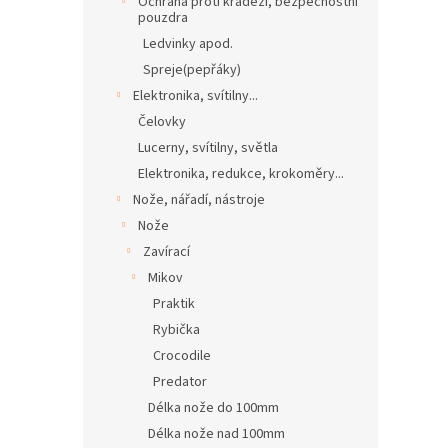
Ochrana proti krádeži, bezpečnostní
pouzdra
Ledvinky apod.
Spreje(pepřáky)
Elektronika, svítilny...
Čelovky
Lucerny, svítilny, světla
Elektronika, redukce, krokoměry...
Nože, nářadí, nástroje
Nože
Zavírací
Mikov
Praktik
Rybička
Crocodile
Predator
Délka nože do 100mm
Délka nože nad 100mm