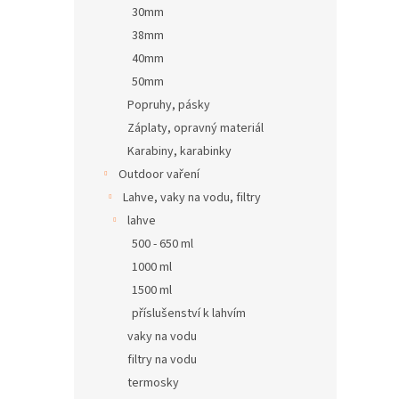
30mm
38mm
40mm
50mm
Popruhy, pásky
Záplaty, opravný materiál
Karabiny, karabinky
Outdoor vaření
Lahve, vaky na vodu, filtry
lahve
500 - 650 ml
1000 ml
1500 ml
příslušenství k lahvím
vaky na vodu
filtry na vodu
termosky