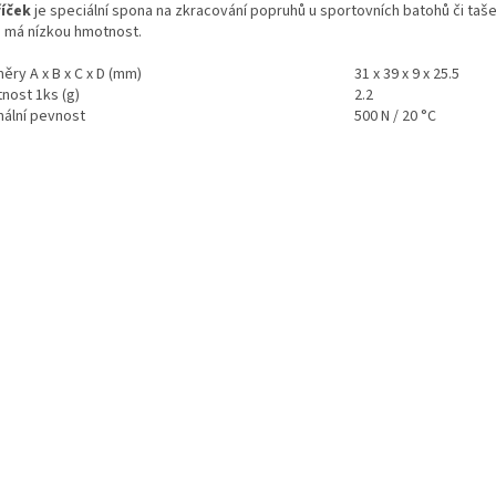
íček
je speciální spona na zkracování popruhů u sportovních batohů či tašek
 má nízkou hmotnost.
ěry A x B x C x D (mm)
31 x 39 x 9 x 25.5
nost 1ks (g)
2.2
mální pevnost
500 N / 20 °C