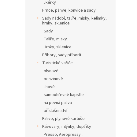
likérky
Hrnce, pánve, konvice a sady
Sady nádobí, talíře, misky, kelímky,
hrnky, sklenice
Sady
Talíře, misky
Hrnky, sklenice
Příbory, sady příborů
Turistické vařiče
plynové
benzinové
lihové
samoohřevné kapstle
na pevná paliva
příslušenství
Palivo, plynové kartuše
Kávovary, mlýnky, doplňky
Presso, Aeropressy...