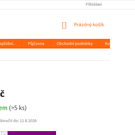
Přihlášení
NÁKUPNÍ
Prázdný košík
KOŠÍK
jištění...
Půjčovna
Obchodní podmínky
Kontakty
Kč
dem
(>5 ks)
oručit do:
11.8.2026