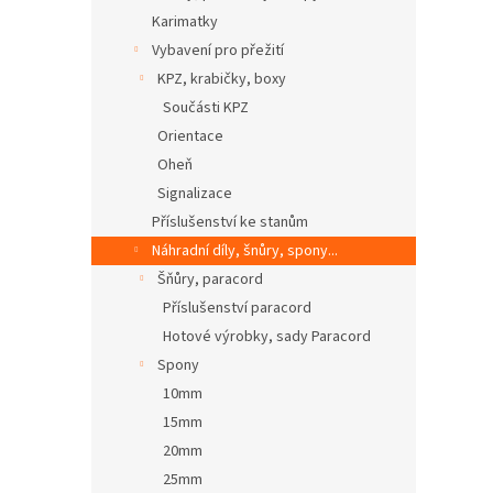
Karimatky
Vybavení pro přežití
KPZ, krabičky, boxy
Součásti KPZ
Orientace
Oheň
Signalizace
Příslušenství ke stanům
Náhradní díly, šnůry, spony...
Šňůry, paracord
Příslušenství paracord
Hotové výrobky, sady Paracord
Spony
10mm
15mm
20mm
25mm