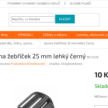
PODMÍNKY OCHRANY OSOBNÍCH ÚDAJŮ
SLOVNÍK POJMŮ
HLEDAT
Boty
VÝPRODEJ
Zážitky a zábava
Letenky, ubytování, po
adní díly, šnůry, spony...
Spona žebříček 25 mm lehký černý
na žebříček 25 mm lehký černý
957/S39
né
noceno
Podrobnosti hodnocení
Značka:
333adventures
ní
10 
u
Měrná
Skla
cena:
ek.
Můžeme d