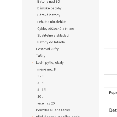
n
Batohy nad 30l
e
Dámské batohy
l
Dětské batohy
Lehké a ultralehké
Cyklo, běžecké a in-line
Sbalitelné a skládací
Batohy do letadla
Cestovní kufry
Tašky
Lodní pytle, obaly
méně než 1l
1 - 3l
3 - 5l
8 - 13l
Popi
20 l
více naž 20l
Det
Pouzdra a Peněženky