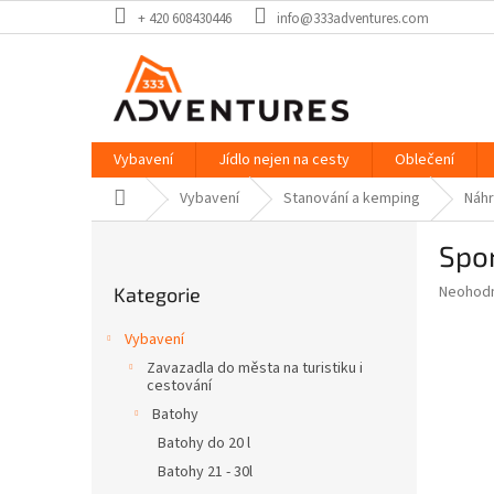
Přejít
+ 420 608430446
info@333adventures.com
na
obsah
Vybavení
Jídlo nejen na cesty
Oblečení
Domů
Vybavení
Stanování a kemping
Náhr
P
Spo
o
Přeskočit
s
Průměr
Neohod
Kategorie
kategorie
t
hodnoce
r
produkt
Vybavení
a
je
Zavazadla do města na turistiku i
0,0
n
cestování
z
n
Batohy
5
í
hvězdič
Batohy do 20 l
p
Batohy 21 - 30l
a