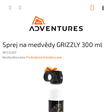
Přejít
NÁKUP
na
obsah
KOŠÍK
Sprej na medvědy GRIZZLY 300 ml
957/S297
Průměrné
Neohodnoceno
Podrobnosti hodnocení
hodnocení
produktu
je
0,0
z
5
hvězdiček.