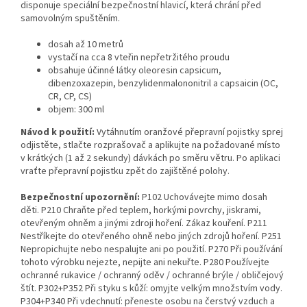
disponuje speciální bezpečnostní hlavicí, která chrání před
samovolným spuštěním.
dosah až 10 metrů
vystačí na cca 8 vteřin nepřetržitého proudu
obsahuje účinné látky oleoresin capsicum,
dibenzoxazepin, benzylidenmalononitril a capsaicin (OC,
CR, CP, CS)
objem: 300 ml
Návod k použití:
Vytáhnutím oranžové přepravní pojistky sprej
odjistěte, stlačte rozprašovač a aplikujte na požadované místo
v krátkých (1 až 2 sekundy) dávkách po směru větru. Po aplikaci
vraťte přepravní pojistku zpět do zajištěné polohy.
Bezpečnostní upozornění:
P102 Uchovávejte mimo dosah
děti. P210 Chraňte před teplem, horkými povrchy, jiskrami,
otevřeným ohněm a jinými zdroji hoření. Zákaz kouření. P211
Nestříkejte do otevřeného ohně nebo jiných zdrojů hoření. P251
Nepropichujte nebo nespalujte ani po použití. P270 Při používání
tohoto výrobku nejezte, nepijte ani nekuřte. P280 Používejte
ochranné rukavice / ochranný oděv / ochranné brýle / obličejový
štít. P302+P352 Při styku s kůží: omyjte velkým množstvím vody.
P304+P340 Při vdechnutí: přeneste osobu na čerstvý vzduch a