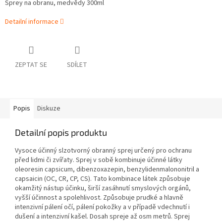
Sprey na obranu, medvědy 300ml
Detailní informace
ZEPTAT SE
SDÍLET
Popis
Diskuze
Detailní popis produktu
Vysoce účinný slzotvorný obranný sprej určený pro ochranu
před lidmi či zvířaty. Sprej v sobě kombinuje účinné látky
oleoresin capsicum, dibenzoxazepin, benzylidenmalononitril a
capsaicin (OC, CR, CP, CS). Tato kombinace látek způsobuje
okamžitý nástup účinku, širší zasáhnutí smyslových orgánů,
vyšší účinnost a spolehlivost. Způsobuje prudké a hlavně
intenzivní pálení očí, pálení pokožky a v případě vdechnutí i
dušení a intenzivní kašel. Dosah spreje až osm metrů. Sprej