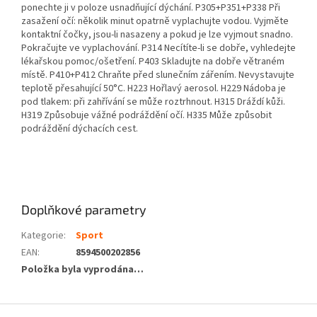
ponechte ji v poloze usnadňující dýchání. P305+P351+P338 Při
zasažení očí: několik minut opatrně vyplachujte vodou. Vyjměte
kontaktní čočky, jsou-li nasazeny a pokud je lze vyjmout snadno.
Pokračujte ve vyplachování. P314 Necítíte-li se dobře, vyhledejte
lékařskou pomoc/ošetření. P403 Skladujte na dobře větraném
místě. P410+P412 Chraňte před slunečním zářením. Nevystavujte
teplotě přesahující 50°C. H223 Hořlavý aerosol. H229 Nádoba je
pod tlakem: při zahřívání se může roztrhnout. H315 Dráždí kůži.
H319 Způsobuje vážné podráždění očí. H335 Může způsobit
podráždění dýchacích cest.
Doplňkové parametry
Kategorie
:
Sport
EAN
:
8594500202856
Položka byla vyprodána…
Z