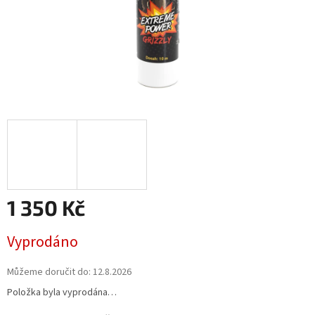
1 350 Kč
Měrná
Vyprodáno
cena:
Můžeme doručit do:
12.8.2026
Položka byla vyprodána…