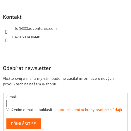
á
p
a
Kontakt
t
info
@
333adventures.com
í
+ 420 608430446
Odebírat newsletter
Vložte svůj e-mail a my vám budeme zasílat informace o nových
produktech na našem e-shopu.
E-mail
Vložením e-mailu souhlasíte s
podmínkami ochrany osobních údajů
PŘIHLÁSIT SE