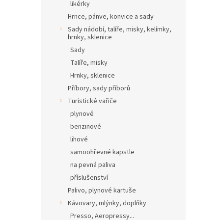
likérky
Hrnce, pánve, konvice a sady
Sady nádobí, talíře, misky, kelímky,
hrnky, sklenice
Sady
Talíře, misky
Hrnky, sklenice
Příbory, sady příborů
Turistické vařiče
plynové
benzinové
lihové
samoohřevné kapstle
na pevná paliva
příslušenství
Palivo, plynové kartuše
Kávovary, mlýnky, doplňky
Presso, Aeropressy...