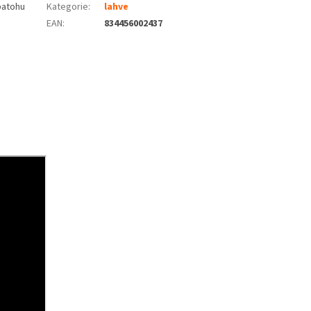
batohu
Kategorie
:
lahve
EAN
:
834456002437