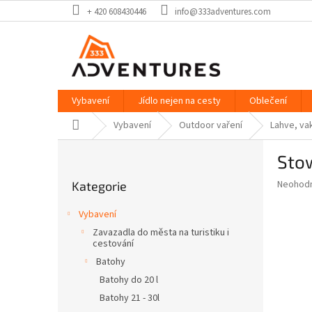
Přejít
+ 420 608430446
info@333adventures.com
na
obsah
Vybavení
Jídlo nejen na cesty
Oblečení
Domů
Vybavení
Outdoor vaření
Lahve, vak
P
Sto
o
Přeskočit
s
Průměr
Neohod
Kategorie
kategorie
t
hodnoce
r
produkt
Vybavení
a
je
Zavazadla do města na turistiku i
0,0
n
cestování
z
n
Batohy
5
í
hvězdič
Batohy do 20 l
p
Batohy 21 - 30l
a