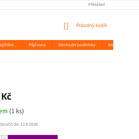
Přihlášení
NÁKUPNÍ
Prázdný košík
KOŠÍK
jištění...
Půjčovna
Obchodní podmínky
Kontakty
 Kč
dem
(1 ks)
oručit do:
12.8.2026