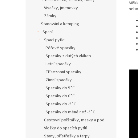
Příslušenství, visačky, obaly
Měkk
Visačky, jmenovky
nebo 
Zámky
Stanování a kemping
Spaní
Spací pytle
Péřové spacáky
Spacáky z dutých vláken
Letní spacáky
Třísezonní spacáky
Zimní spacáky
Spacáky do 5˚C
Spacáky do 0˚C
Spacáky do -5˚C
Spacáky do méně než -5˚C
Cestovní polštářky, masky a pod.
Vložky do spacích pytlů
Stany, přístřešky a tarpy