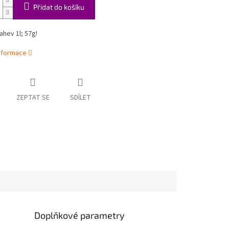
Přidat do košíku
ahev 1l; 57g!
informace
ZEPTAT SE
SDÍLET
Doplňkové parametry