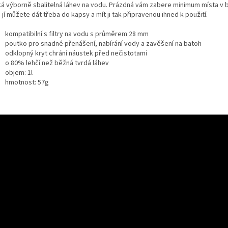
á výborně sbalitelná láhev na vodu. Prázdná vám zabere minimum místa v 
jí můžete dát třeba do kapsy a mít ji tak připravenou ihned k použití.
kompatibilní s filtry na vodu s průměrem 28 mm
poutko pro snadné přenášení, nabírání vody a zavěšení na batoh
odklopný kryt chrání náustek před nečistotami
o 80% lehčí než běžná tvrdá láhev
objem: 1l
hmotnost: 57g