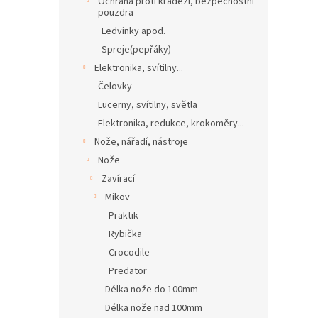
Ochrana proti krádeži, bezpečnostní
pouzdra
Ledvinky apod.
Spreje(pepřáky)
Elektronika, svítilny...
Čelovky
Lucerny, svítilny, světla
Elektronika, redukce, krokoměry...
Nože, nářadí, nástroje
Nože
Zavírací
Mikov
Praktik
Rybička
Crocodile
Predator
Délka nože do 100mm
Délka nože nad 100mm