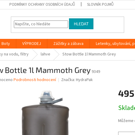
PODMÍNKY OCHRANY OSOBNÍCH ÚDAJŮ
SLOVNÍK POJMŮ
HLEDAT
Boty
VÝPRODEJ
Zážitky a zábava
Letenky, ubytování, po
y na vodu, filtry
lahve
Stow Bottle 1l Mammoth Grey
w Bottle 1l Mammoth Grey
9349
né
noceno
Podrobnosti hodnocení
Značka:
HydraPak
ní
495
u
Měrná
Skla
cena:
ek.
Můžeme d