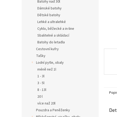
n
Batohy nad 30l
e
Dámské batohy
l
Dětské batohy
Lehké a ultralehké
Cyklo, běžecké a in-line
Sbalitelné a skládací
Batohy do letadla
Cestovní kufry
Tašky
Lodní pytle, obaly
méně než 1l
1 - 3l
3 - 5l
8 - 13l
Popi
20 l
více naž 20l
Det
Pouzdra a Peněženky