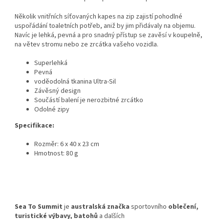
Několik vnitřních síťovaných kapes na zip zajistí pohodlné
uspořádání toaletních potřeb, aniž by jim přidávaly na objemu.
Navíc je lehká, pevná a pro snadný přístup se zavěsí v koupelně,
na větev stromu nebo ze zrcátka vašeho vozidla.
Superlehká
Pevná
voděodolná tkanina Ultra-Sil
Závěsný design
Součástí balení je nerozbitné zrcátko
Odolné zipy
Specifikace:
Rozměr: 6 x 40 x 23 cm
Hmotnost: 80 g
Sea To Summit
je
australská
značka
sportovního
oblečení
,
turistické výbavy, batohů
a dalších