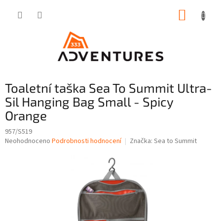
Přejít
NÁKUP
na
obsah
KOŠÍK
Toaletní taška Sea To Summit Ultra-
Sil Hanging Bag Small - Spicy
Orange
957/S519
Průměrné
Neohodnoceno
Podrobnosti hodnocení
Značka:
Sea to Summit
hodnocení
produktu
je
0,0
z
5
hvězdiček.