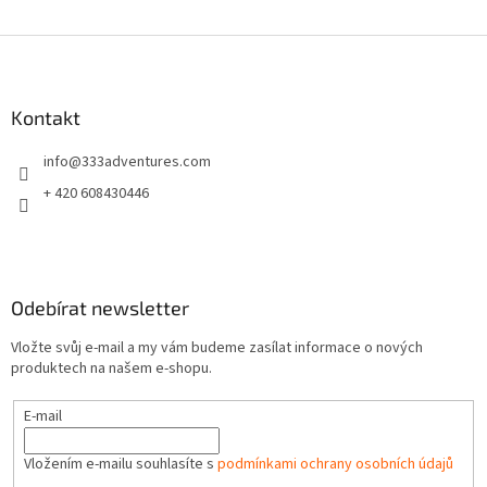
Z
á
p
a
Kontakt
t
info
@
333adventures.com
í
+ 420 608430446
Odebírat newsletter
Vložte svůj e-mail a my vám budeme zasílat informace o nových
produktech na našem e-shopu.
E-mail
Vložením e-mailu souhlasíte s
podmínkami ochrany osobních údajů