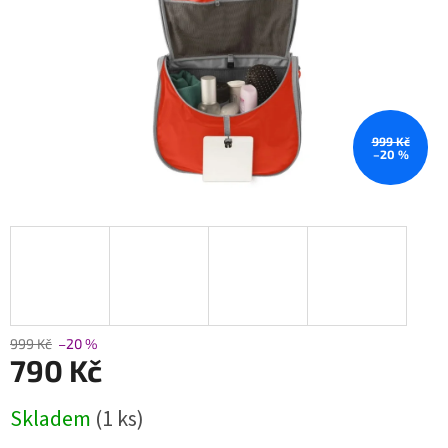
999 Kč
–20 %
999 Kč
–20 %
790 Kč
Měrná
Skladem
(1 ks)
cena: