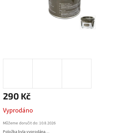
290 Kč
Měrná
Vyprodáno
cena:
Můžeme doručit do:
10.8.2026
Položka byla vyprodána…