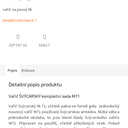
vařič na pevný líh
Detailní informace
ZEPTAT SE
SDÍLET
Popis
Diskuze
Detailní popis produktu
Vařič ŠVÝCARSKÝ kompletní sada M71
Vařič švýcarský M-71, včetně paliva ve formě gelu. Jednoduchý
nouzový vařič M71 používaný švýcarskou armádou. Nízká váha a
jednoduchá obsluha, to jsou hlavní klady švýcarského vařiče
M71. Připraven na použítí, včetně přiložených sirek. Pokud