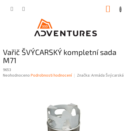
Přejít
NÁKUP
na
obsah
KOŠÍK
Vařič ŠVÝCARSKÝ kompletní sada
M71
9653
Průměrné
Neohodnoceno
Podrobnosti hodnocení
Značka:
Armáda Švýcarská
hodnocení
produktu
je
0,0
z
5
hvězdiček.