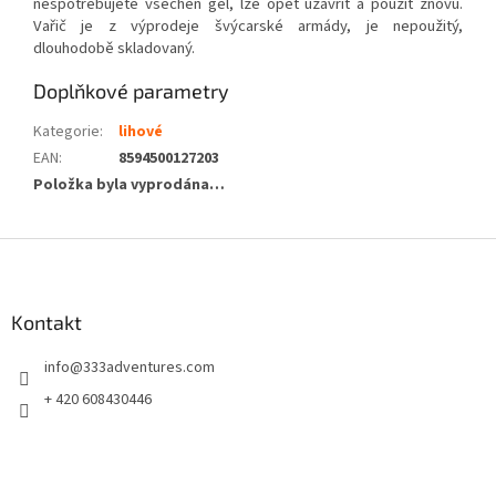
nespotřebujete všechen gel, lze opět uzavřít a použít znovu.
Vařič je z výprodeje švýcarské armády, je nepoužitý,
dlouhodobě skladovaný.
Doplňkové parametry
Kategorie
:
lihové
EAN
:
8594500127203
Položka byla vyprodána…
Z
á
p
a
Kontakt
t
info
@
333adventures.com
í
+ 420 608430446