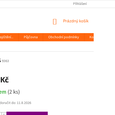
Přihlášení
NÁKUPNÍ
Prázdný košík
KOŠÍK
jištění...
Půjčovna
Obchodní podmínky
Kontakty
s
9363
 Kč
dem
(2 ks)
oručit do:
11.8.2026