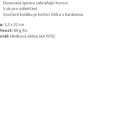
Eloxovaná úprava zabraňující korozi
5 ok pro odlehčení
Součástí koláíku je kotvící šňůra s karabinou
a:
3,5 x 32 cm
tnost:
60 g/ks
riál:
Hliníková slitina (AA7075)