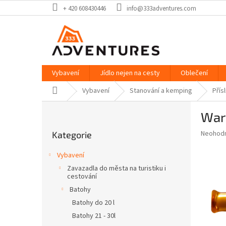
Přejít
+ 420 608430446
info@333adventures.com
na
obsah
Vybavení
Jídlo nejen na cesty
Oblečení
Domů
Vybavení
Stanování a kemping
Přís
P
War
o
Přeskočit
s
Průměr
Neohod
Kategorie
kategorie
t
hodnoce
r
produkt
Vybavení
a
je
Zavazadla do města na turistiku i
0,0
n
cestování
z
n
Batohy
5
í
hvězdič
Batohy do 20 l
p
Batohy 21 - 30l
a