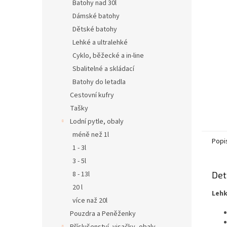
n
Batohy nad 30l
e
Dámské batohy
l
Dětské batohy
Lehké a ultralehké
Cyklo, běžecké a in-line
Sbalitelné a skládací
Batohy do letadla
Cestovní kufry
Tašky
Lodní pytle, obaly
méně než 1l
Popi
1 - 3l
3 - 5l
8 - 13l
Det
20 l
Lehk
více naž 20l
Pouzdra a Peněženky