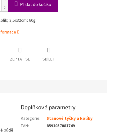
Přidat do košíku
olík; 3,5x32cm; 60g
informace
ZEPTAT SE
SDÍLET
Doplňkové parametry
Kategorie
:
Stanové tyčky a kolíky
EAN
:
8591037081749
kké půdě