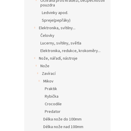
Ochrana proti krádeži, bezpečnostní
pouzdra
Ledvinky apod.
Spreje(pepřáky)
Elektronika, svítilny...
Čelovky
Lucerny, svítilny, světla
Elektronika, redukce, krokoměry...
Nože, nářadí, nástroje
Nože
Zavírací
Mikov
Praktik
Rybička
Crocodile
Predator
Délka nože do 100mm
Délka nože nad 100mm