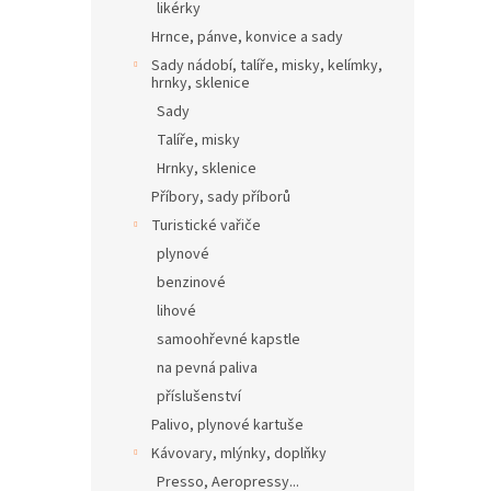
likérky
Hrnce, pánve, konvice a sady
Sady nádobí, talíře, misky, kelímky,
hrnky, sklenice
Sady
Talíře, misky
Hrnky, sklenice
Příbory, sady příborů
Turistické vařiče
plynové
benzinové
lihové
samoohřevné kapstle
na pevná paliva
příslušenství
Palivo, plynové kartuše
Kávovary, mlýnky, doplňky
Presso, Aeropressy...