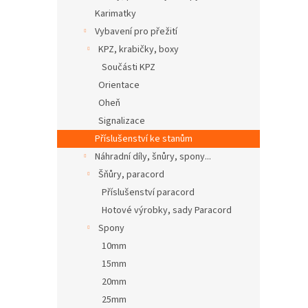
Karimatky
Vybavení pro přežití
KPZ, krabičky, boxy
Součásti KPZ
Orientace
Oheň
Signalizace
Příslušenství ke stanům
Náhradní díly, šnůry, spony...
Šňůry, paracord
Příslušenství paracord
Hotové výrobky, sady Paracord
Spony
10mm
15mm
20mm
25mm