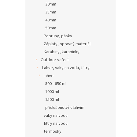
30mm
38mm
40mm
50mm
Popruhy, pásky
Záplaty, opravný materiál
Karabiny, karabinky
Outdoor vaření
Lahve, vaky na vodu, filtry
lahve
500 - 650 ml
1000 ml
1500 ml
příslušenství k lahvím
vaky na vodu
filtry na vodu
termosky