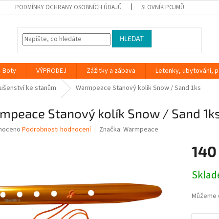
PODMÍNKY OCHRANY OSOBNÍCH ÚDAJŮ
SLOVNÍK POJMŮ
HLEDAT
Boty
VÝPRODEJ
Zážitky a zábava
Letenky, ubytování, po
lušenství ke stanům
Warmpeace Stanový kolík Snow / Sand 1ks
mpeace Stanový kolík Snow / Sand 1k
né
noceno
Podrobnosti hodnocení
Značka:
Warmpeace
ní
140
u
Měrná
Skla
cena:
ek.
Můžeme d