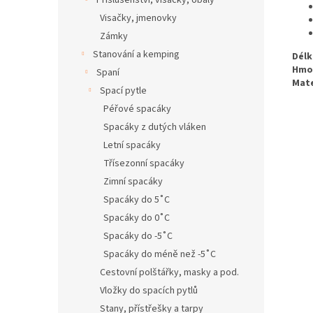
Příslušenství, visačky, obaly
Visačky, jmenovky
Zámky
Stanování a kemping
Délk
Hmo
Spaní
Mate
Spací pytle
Péřové spacáky
Spacáky z dutých vláken
Letní spacáky
Třísezonní spacáky
Zimní spacáky
Spacáky do 5˚C
Spacáky do 0˚C
Spacáky do -5˚C
Spacáky do méně než -5˚C
Cestovní polštářky, masky a pod.
Vložky do spacích pytlů
Stany, přístřešky a tarpy