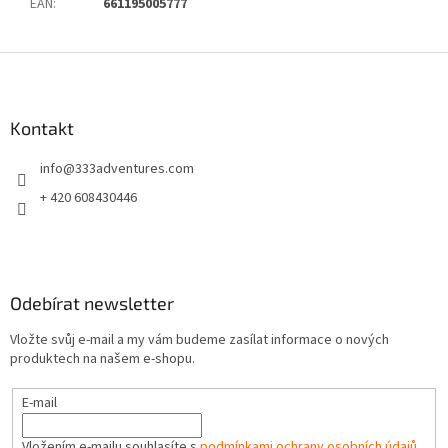
EAN
:
661195005777
Z
á
p
a
Kontakt
t
info
@
333adventures.com
í
+ 420 608430446
Odebírat newsletter
Vložte svůj e-mail a my vám budeme zasílat informace o nových
produktech na našem e-shopu.
E-mail
Vložením e-mailu souhlasíte s
podmínkami ochrany osobních údajů