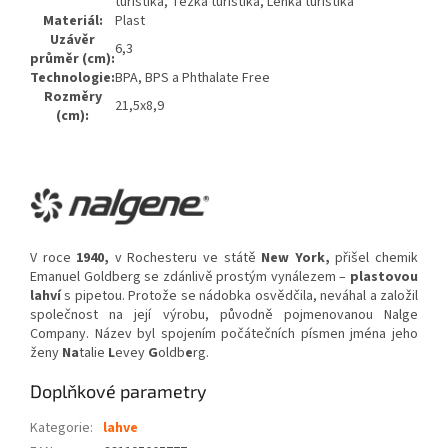
turistika, Těžká turistika, Lehká turistika
Materiál:
Plast
Uzávěr
6,3
průměr (cm):
Technologie:
BPA, BPS a Phthalate Free
Rozměry
21,5x8,9
(cm):
V roce
1940,
v Rochesteru ve státě
New York,
přišel chemik
Emanuel Goldberg se zdánlivě prostým vynálezem –
plastovou
lahví
s pipetou. Protože se nádobka osvědčila, neváhal a založil
společnost na její výrobu, původně pojmenovanou Nalge
Company. Název byl spojením počátečních písmen jména jeho
ženy
Na
talie
L
evey
G
oldb
e
rg.
Doplňkové parametry
Kategorie
:
lahve