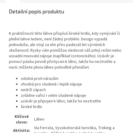
Detailní popis produktu
K praktičnosti této láhve přispívá široké hrdlo, kdy vymývání či
plnění lahve ledem, není žádný problém. Design vypadá
jednoduše, ale stojí za ním přes padesát let výrobních
zkušeností. Rysky vám pomůžou sledovat váš pitný režim nebo
usnadní mixování nápoje (například izotonického). Uzávěr je
pomocí pásku pevně přichycen k láhvi, takže ho neztratíte a
navíc můžete plnou láhev pohodlně přenášet.
odolná proti nárazům
vhodná pro studené i teplé nápoje
nedrží zápach
zvládne vařicí i velmi studené nápoje
uzávěr je připojen k láhvi, takže ho neztratíte
široké hrdlo
Klíčové
Láhev
slovo:
Via Ferrata, Vysokohorská turistika, Treking a
Aktivita: