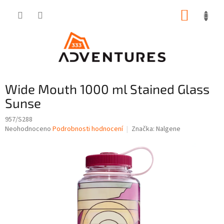
Přejít
NÁKUP
na
obsah
KOŠÍK
Wide Mouth 1000 ml Stained Glass
Sunse
957/S288
Průměrné
Neohodnoceno
Podrobnosti hodnocení
Značka:
Nalgene
hodnocení
produktu
je
0,0
z
5
hvězdiček.