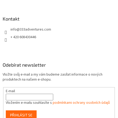
Z
á
p
a
Kontakt
t
info
@
333adventures.com
í
+ 420 608430446
Odebírat newsletter
Vložte svůj e-mail a my vám budeme zasílat informace o nových
produktech na našem e-shopu.
E-mail
Vložením e-mailu souhlasíte s
podmínkami ochrany osobních údajů
PŘIHLÁSIT SE