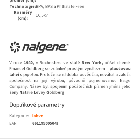
průměr (cm):
Technologie:
BPA, BPS a Phthalate Free
Rozměry
16,5x7
(cm):
V roce
1940,
v Rochesteru ve státě
New York,
přišel chemik
Emanuel Goldberg se zdánlivě prostým vynálezem –
plastovou
lahví
s pipetou. Protože se nádobka osvědčila, neváhal a založil
společnost na její výrobu, původně pojmenovanou Nalge
Company. Název byl spojením počátečních písmen jména jeho
ženy
Na
talie
L
evey
G
oldb
e
rg
Doplňkové parametry
Kategorie
:
lahve
EAN
:
661195005043