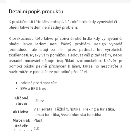
Detailní popis produktu
K praktičnosti této láhve přispívá široké hrdlo kdy vymývání či
plnění lahve ledem není žádný problém.
K praktičnosti této láhve přispívá široké hrdlo kdy vymývání či
plnění lahve ledem není žádný problém. Design vypadá
jednoduše, ale stojí za ním přes padesát let výrobních
zkušeností. Rysky vám pomůžou sledovat váš pitný režim, nebo
usnadní mixování nápoje (například izotonického). Uzávěr je
pomocí pásku pevně přichycen k láhvi, takže ho neztratíte a
navíc můžete plnou láhev pohodlně přenášet.
odolná proti nárazům
BPA a BPS free
Klíčové
Láhev
slovo:
Via Ferrata, Těžká turistika, Treking a turistika,
Aktivita:
Lehká turistika, Vysokohorská turistika
Materiál:
Plast
Uzávěr
5,3