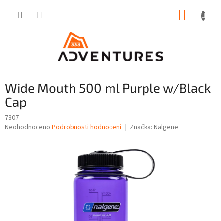
Přejít
NÁKUP
na
obsah
KOŠÍK
Wide Mouth 500 ml Purple w/Black
Cap
7307
Průměrné
Neohodnoceno
Podrobnosti hodnocení
Značka:
Nalgene
hodnocení
produktu
je
0,0
z
5
hvězdiček.