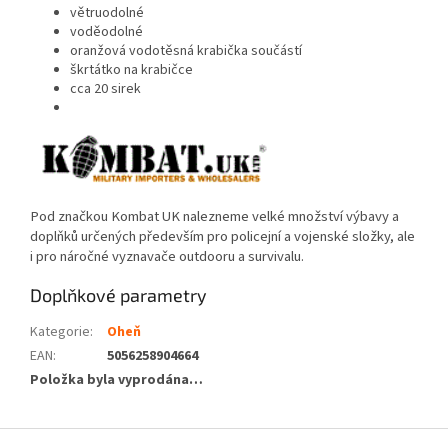
větruodolné
voděodolné
oranžová vodotěsná krabička součástí
škrtátko na krabičce
cca 20 sirek
Pod značkou Kombat UK nalezneme velké množství výbavy a
doplňků určených především pro policejní a vojenské složky, ale
i pro náročné vyznavače outdooru a survivalu.
Doplňkové parametry
Kategorie
:
Oheň
EAN
:
5056258904664
Položka byla vyprodána…
Z