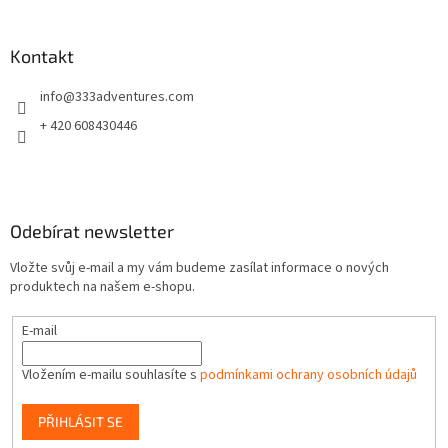
á
p
a
Kontakt
t
info
@
333adventures.com
í
+ 420 608430446
Odebírat newsletter
Vložte svůj e-mail a my vám budeme zasílat informace o nových
produktech na našem e-shopu.
E-mail
Vložením e-mailu souhlasíte s
podmínkami ochrany osobních údajů
PŘIHLÁSIT SE