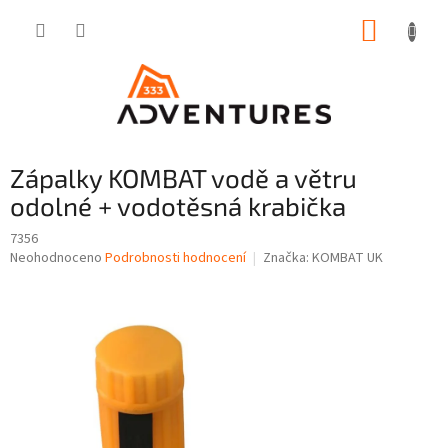
Přejít
NÁKUP
na
obsah
KOŠÍK
Zápalky KOMBAT vodě a větru
odolné + vodotěsná krabička
7356
Průměrné
Neohodnoceno
Podrobnosti hodnocení
Značka:
KOMBAT UK
hodnocení
produktu
je
0,0
z
5
hvězdiček.