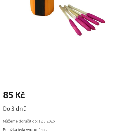
85 Kč
Měrná
Do 3 dnů
cena:
Můžeme doručit do:
12.8.2026
Položka byla vyprodána…