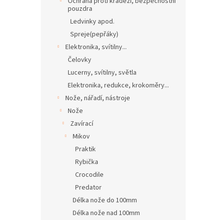
Ochrana proti krádeži, bezpečnostní
pouzdra
Ledvinky apod.
Spreje(pepřáky)
Elektronika, svítilny...
Čelovky
Lucerny, svítilny, světla
Elektronika, redukce, krokoměry...
Nože, nářadí, nástroje
Nože
Zavírací
Mikov
Praktik
Rybička
Crocodile
Predator
Délka nože do 100mm
Délka nože nad 100mm