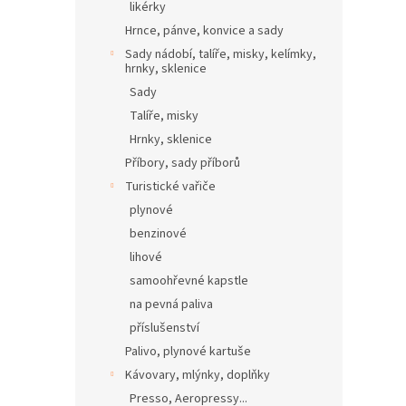
likérky
Hrnce, pánve, konvice a sady
Sady nádobí, talíře, misky, kelímky,
hrnky, sklenice
Sady
Talíře, misky
Hrnky, sklenice
Příbory, sady příborů
Turistické vařiče
plynové
benzinové
lihové
samoohřevné kapstle
na pevná paliva
příslušenství
Palivo, plynové kartuše
Kávovary, mlýnky, doplňky
Presso, Aeropressy...