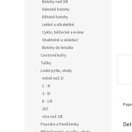
n
Batohy nad 30l
e
Dámské batohy
l
Dětské batohy
Lehké a ultralehké
Cyklo, běžecké a in-line
Sbalitelné a skládací
Batohy do letadla
Cestovní kufry
Tašky
Lodní pytle, obaly
méně než 1l
1 - 3l
3 - 5l
8 - 13l
Popi
20 l
více naž 20l
Det
Pouzdra a Peněženky