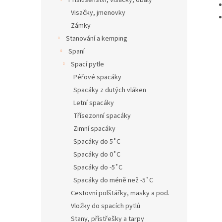
Příslušenství, visačky, obaly
Visačky, jmenovky
Zámky
Stanování a kemping
Spaní
Spací pytle
Péřové spacáky
Spacáky z dutých vláken
Letní spacáky
Třísezonní spacáky
Zimní spacáky
Spacáky do 5˚C
Spacáky do 0˚C
Spacáky do -5˚C
Spacáky do méně než -5˚C
Cestovní polštářky, masky a pod.
Vložky do spacích pytlů
Stany, přístřešky a tarpy