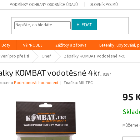
PODMÍNKY OCHRANY OSOBNÍCH ÚDAJŮ
SLOVNÍK POJMŮ
HLEDAT
Boty
VÝPRODEJ
Zážitky a zábava
Letenky, ubytování, po
vení pro přežití
Oheň
Zápalky KOMBAT vodotěsné 4kr.
alky KOMBAT vodotěsné 4kr.
8284
né
noceno
Podrobnosti hodnocení
Značka:
MIL-TEC
ní
95 
u
Měrná
Skla
cena:
ek.
Můžeme d