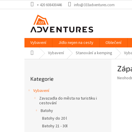
Přejít
+ 420 608430446
info@333adventures.com
na
obsah
Vybavení
Jídlo nejen na cesty
Oblečení
Domů
Vybavení
Stanování a kemping
Vyba
P
Záp
o
Přeskočit
s
Průměr
Neohod
Kategorie
kategorie
t
hodnoce
r
produkt
Vybavení
a
je
Zavazadla do města na turistiku i
0,0
n
cestování
z
n
Batohy
5
í
hvězdič
Batohy do 20 l
p
Batohy 21 - 30l
a