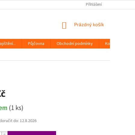
Přihlášení
NÁKUPNÍ
Prázdný košík
KOŠÍK
jištění...
Půjčovna
Obchodní podmínky
Kontakty
Kč
dem
(1 ks)
oručit do:
12.8.2026