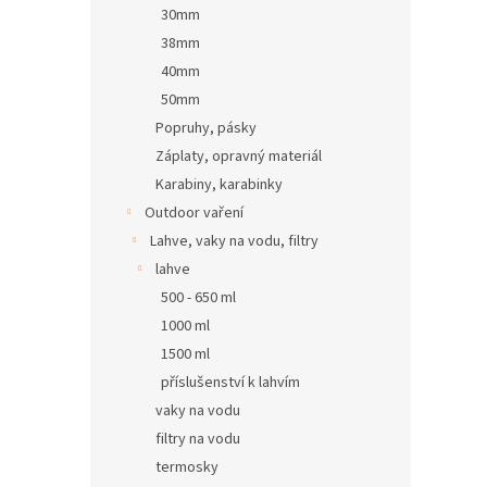
30mm
38mm
40mm
50mm
Popruhy, pásky
Záplaty, opravný materiál
Karabiny, karabinky
Outdoor vaření
Lahve, vaky na vodu, filtry
lahve
500 - 650 ml
1000 ml
1500 ml
příslušenství k lahvím
vaky na vodu
filtry na vodu
termosky