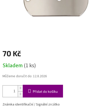
70 Kč
Měrná
Skladem
(1 ks)
cena:
Můžeme doručit do:
12.8.2026
Přidat do košíku
Známka identifikační / Signální zrcátko