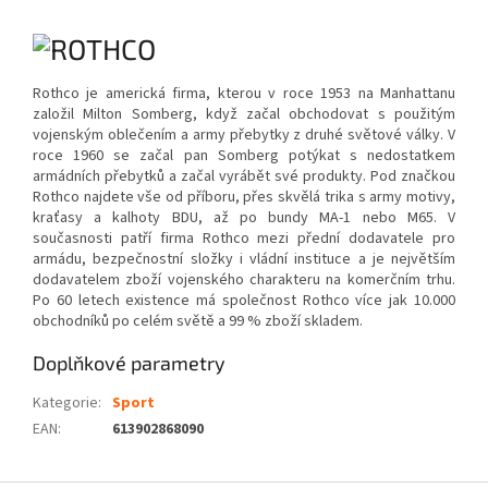
Rothco je americká firma, kterou v roce 1953 na Manhattanu
založil Milton Somberg, když začal obchodovat s použitým
vojenským oblečením a army přebytky z druhé světové války. V
roce 1960 se začal pan Somberg potýkat s nedostatkem
armádních přebytků a začal vyrábět své produkty. Pod značkou
Rothco najdete vše od příboru, přes skvělá trika s army motivy,
kraťasy a kalhoty BDU, až po bundy MA-1 nebo M65. V
současnosti patří firma Rothco mezi přední dodavatele pro
armádu, bezpečnostní složky i vládní instituce a je největším
dodavatelem zboží vojenského charakteru na komerčním trhu.
Po 60 letech existence má společnost Rothco více jak 10.000
obchodníků po celém světě a 99 % zboží skladem.
Doplňkové parametry
Kategorie
:
Sport
EAN
:
613902868090