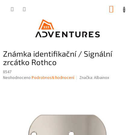
Přejít
NÁKUP
na
obsah
KOŠÍK
Známka identifikační / Signální
zrcátko Rothco
8547
Průměrné
Neohodnoceno
Podrobnosti hodnocení
Značka:
Albainox
hodnocení
produktu
je
0,0
z
5
hvězdiček.