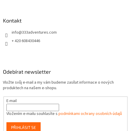
Z
á
p
a
Kontakt
t
info
@
333adventures.com
í
+ 420 608430446
Odebírat newsletter
Vložte svůj e-mail a my vám budeme zasílat informace o nových
produktech na našem e-shopu.
E-mail
Vložením e-mailu souhlasíte s
podmínkami ochrany osobních údajů
PŘIHLÁSIT SE