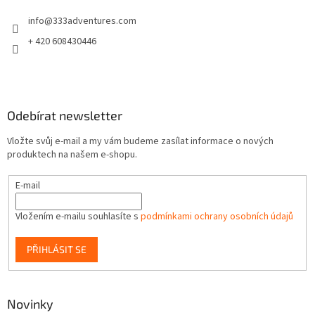
t
info
@
333adventures.com
í
+ 420 608430446
Odebírat newsletter
Vložte svůj e-mail a my vám budeme zasílat informace o nových
produktech na našem e-shopu.
E-mail
Vložením e-mailu souhlasíte s
podmínkami ochrany osobních údajů
PŘIHLÁSIT SE
Novinky