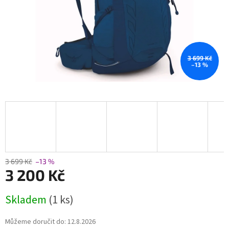
3 699 Kč
–13 %
3 699 Kč
–13 %
3 200 Kč
Měrná
Skladem
(1 ks)
cena:
Můžeme doručit do:
12.8.2026