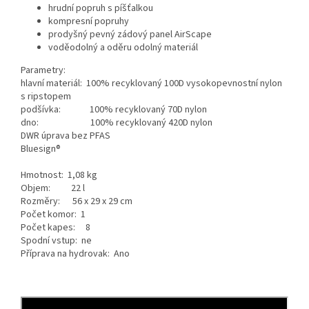
hrudní popruh s píšťalkou
kompresní popruhy
prodyšný pevný zádový panel AirScape
voděodolný a oděru odolný materiál
Parametry:
hlavní materiál: 100% recyklovaný 100D vysokopevnostní nylon
s ripstopem
podšívka: 100% recyklovaný 70D nylon
dno: 100% recyklovaný 420D nylon
DWR úprava bez PFAS
Bluesign®
Hmotnost: 1,08 kg
Objem: 22 l
Rozměry: 56 x 29 x 29 cm
Počet komor: 1
Počet kapes: 8
Spodní vstup: ne
Příprava na hydrovak: Ano