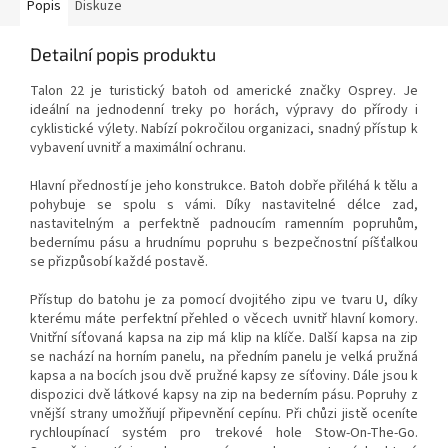
Popis
Diskuze
Detailní popis produktu
Talon 22 je turistický batoh od americké značky Osprey. Je
ideální na jednodenní treky po horách, výpravy do přírody i
cyklistické výlety. Nabízí pokročilou organizaci, snadný přístup k
vybavení uvnitř a maximální ochranu.
Hlavní předností je jeho konstrukce. Batoh dobře přiléhá k tělu a
pohybuje se spolu s vámi. Díky nastavitelné délce zad,
nastavitelným a perfektně padnoucím ramenním popruhům,
bedernímu pásu a hrudnímu popruhu s bezpečnostní píšťalkou
se přizpůsobí každé postavě.
Přístup do batohu je za pomocí dvojitého zipu ve tvaru U, díky
kterému máte perfektní přehled o věcech uvnitř hlavní komory.
Vnitřní síťovaná kapsa na zip má klip na klíče. Další kapsa na zip
se nachází na horním panelu, na předním panelu je velká pružná
kapsa a na bocích jsou dvě pružné kapsy ze síťoviny. Dále jsou k
dispozici dvě látkové kapsy na zip na bederním pásu. Popruhy z
vnější strany umožňují připevnění cepínu. Při chůzi jistě oceníte
rychloupínací systém pro trekové hole Stow-On-The-Go.