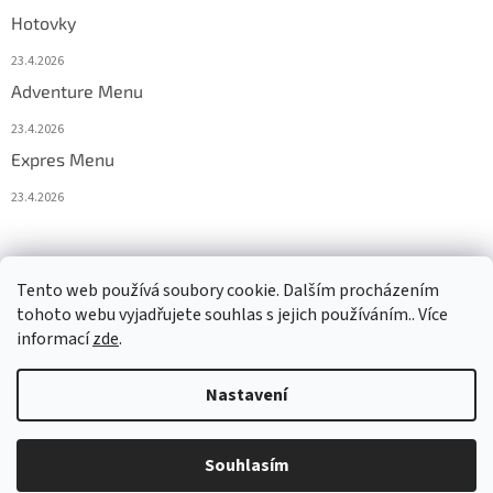
Hotovky
23.4.2026
Adventure Menu
23.4.2026
Expres Menu
23.4.2026
event333
Tento web používá soubory cookie. Dalším procházením
tohoto webu vyjadřujete souhlas s jejich používáním.. Více
informací
zde
.
Vytvořil Shoptet
Nastavení
Copyright 2026
www.333adventures.com
. Všechna práva
Souhlasím
vyhrazena.