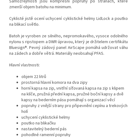
Samozřejmostí jsou kompresní popruhy po stranách, které
zmenší objem batohu na minimum.
Cyklisté jistě ocení uchycení cyklistické helmy LidLock a poutko
na blikací světlo.
Batoh je vyroben ze silného, nepromokavého, vysoce odolného
nylonu s ripstopem a DWR úpravou, který je držitelem certifikátu
Bluesign®. Pevný zádový panel AirScape pomáhá udržovat váhu
na zádech a dobře větrá. Materiály neobsahují PFAS.
Hlavní vlastnosti:
objem 22 litrů
prostorná hlavní komora na dva zipy
horní kapsa na zip, vnitřní síťovaná kapsa na zip s klipem
na klíče, pružná přední kapsa, pružné boční kapsy a dvě
kapsy na bederním pásu pomáhají s organizací věcí
popruhy z vnější strany pro připevnění cepínu a trekových
holí
uchycení cyklistické helmy
poutko na blikačku
nastavitelný bederní pás
pohodlné ramenní popruhy