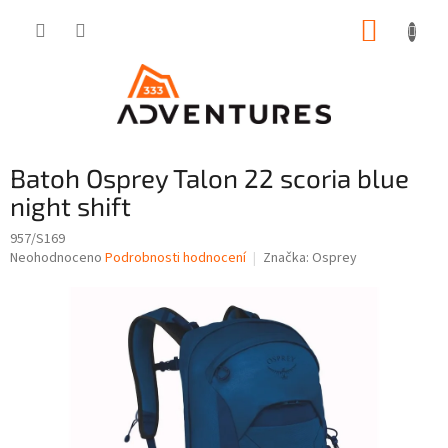
Přejít
NÁKUP
na
obsah
KOŠÍK
Batoh Osprey Talon 22 scoria blue
night shift
957/S169
Průměrné
Neohodnoceno
Podrobnosti hodnocení
Značka:
Osprey
hodnocení
produktu
je
0,0
z
5
hvězdiček.