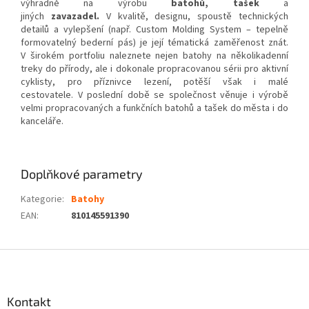
výhradně na výrobu
batohů, tašek
a
jiných
zavazadel.
V kvalitě, designu, spoustě technických
detailů a vylepšení (např. Custom Molding System – tepelně
formovatelný bederní pás) je její tématická zaměřenost znát.
V širokém portfoliu naleznete nejen batohy na několikadenní
treky do přírody, ale i dokonale propracovanou sérii pro aktivní
cyklisty, pro příznivce lezení, potěší však i malé
cestovatele. V poslední době se společnost věnuje i výrobě
velmi propracovaných a funkčních batohů a tašek do města i do
kanceláře.
Doplňkové parametry
Kategorie
:
Batohy
EAN
:
810145591390
Z
á
p
a
Kontakt