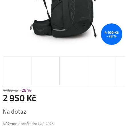
4 100 Kč
–28 %
4 100 Kč
–28 %
2 950 Kč
Měrná
Na dotaz
cena:
Můžeme doručit do:
12.8.2026