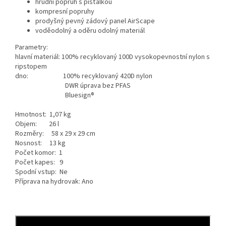
hrudní popruh s píšťalkou
kompresní popruhy
prodyšný pevný zádový panel AirScape
voděodolný a oděru odolný materiál
Parametry:
hlavní materiál: 100% recyklovaný 100D vysokopevnostní nylon s
ripstopem
dno: 100% recyklovaný 420D nylon
DWR úprava bez PFAS
Bluesign®
Hmotnost: 1,07 kg
Objem: 26 l
Rozměry: 58 x 29 x 29 cm
Nosnost: 13 kg
Počet komor: 1
Počet kapes: 9
Spodní vstup: Ne
Příprava na hydrovak: Ano