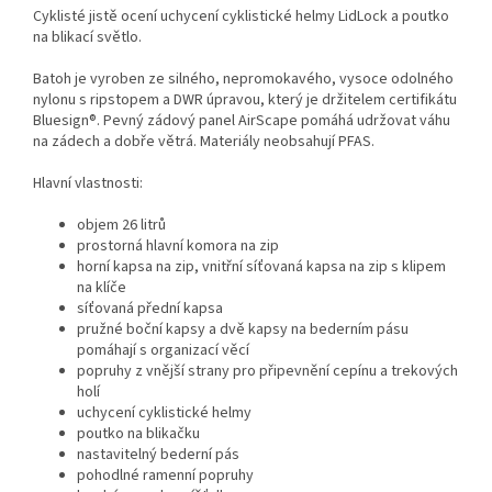
Cyklisté jistě ocení uchycení cyklistické helmy LidLock a poutko
na blikací světlo.
Batoh je vyroben ze silného, nepromokavého, vysoce odolného
nylonu s ripstopem a DWR úpravou, který je držitelem certifikátu
Bluesign®. Pevný zádový panel AirScape pomáhá udržovat váhu
na zádech a dobře větrá. Materiály neobsahují PFAS.
Hlavní vlastnosti:
objem 26 litrů
prostorná hlavní komora na zip
horní kapsa na zip, vnitřní síťovaná kapsa na zip s klipem
na klíče
síťovaná přední kapsa
pružné boční kapsy a dvě kapsy na bederním pásu
pomáhají s organizací věcí
popruhy z vnější strany pro připevnění cepínu a trekových
holí
uchycení cyklistické helmy
poutko na blikačku
nastavitelný bederní pás
pohodlné ramenní popruhy