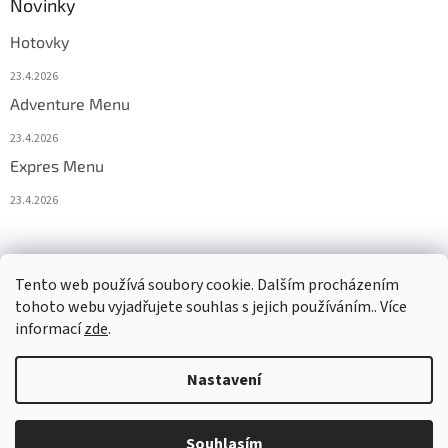
Novinky
Hotovky
23.4.2026
Adventure Menu
23.4.2026
Expres Menu
23.4.2026
event333
Tento web používá soubory cookie. Dalším procházením
tohoto webu vyjadřujete souhlas s jejich používáním.. Více
informací
zde
.
Vytvořil Shoptet
Nastavení
Copyright 2026
www.333adventures.com
. Všechna práva
Souhlasím
vyhrazena.