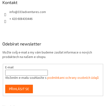
a
Kontakt
t
info
@
333adventures.com
í
+ 420 608430446
Odebírat newsletter
Vložte svůj e-mail a my vám budeme zasílat informace o nových
produktech na našem e-shopu.
E-mail
Vložením e-mailu souhlasíte s
podmínkami ochrany osobních údajů
PŘIHLÁSIT SE