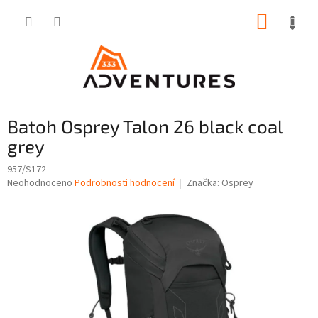
Přejít
NÁKUP
na
obsah
KOŠÍK
Batoh Osprey Talon 26 black coal
grey
957/S172
Průměrné
Neohodnoceno
Podrobnosti hodnocení
Značka:
Osprey
hodnocení
produktu
je
0,0
z
5
hvězdiček.