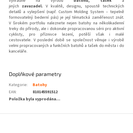
výhradně na výrobu
batohů, tašek
a
jiných
zavazadel.
V kvalitě, designu, spoustě technických
detailů a vylepšení (např. Custom Molding System – tepelně
formovatelný bederní pás) je její tématická zaměřenost znát.
V širokém portfoliu naleznete nejen batohy na několikadenní
treky do přírody, ale i dokonale propracovanou sérii pro aktivní
cyklisty, pro příznivce lezení, potěší však i malé
cestovatele. V poslední době se společnost věnuje i výrobě
velmi propracovaných a funkčních batohů a tašek do města i do
kanceláře.
Doplňkové parametry
Kategorie
:
Batohy
EAN
:
810145591512
Položka byla vyprodána…
Z
á
p