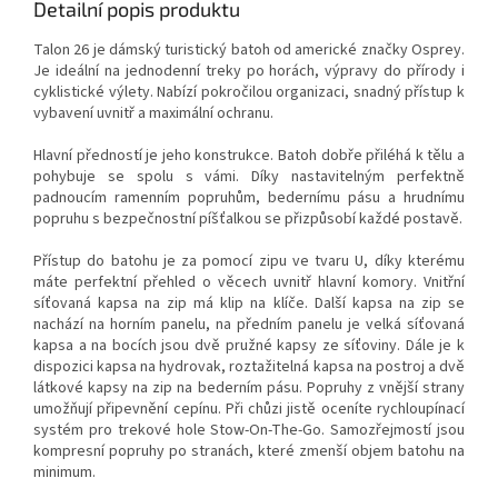
Detailní popis produktu
Talon 26 je dámský turistický batoh od americké značky Osprey.
Je ideální na jednodenní treky po horách, výpravy do přírody i
cyklistické výlety. Nabízí pokročilou organizaci, snadný přístup k
vybavení uvnitř a maximální ochranu.
Hlavní předností je jeho konstrukce. Batoh dobře přiléhá k tělu a
pohybuje se spolu s vámi. Díky nastavitelným perfektně
padnoucím ramenním popruhům, bedernímu pásu a hrudnímu
popruhu s bezpečnostní píšťalkou se přizpůsobí každé postavě.
Přístup do batohu je za pomocí zipu ve tvaru U, díky kterému
máte perfektní přehled o věcech uvnitř hlavní komory. Vnitřní
síťovaná kapsa na zip má klip na klíče. Další kapsa na zip se
nachází na horním panelu, na předním panelu je velká síťovaná
kapsa a na bocích jsou dvě pružné kapsy ze síťoviny. Dále je k
dispozici kapsa na hydrovak, roztažitelná kapsa na postroj a dvě
látkové kapsy na zip na bederním pásu. Popruhy z vnější strany
umožňují připevnění cepínu. Při chůzi jistě oceníte rychloupínací
systém pro trekové hole Stow-On-The-Go. Samozřejmostí jsou
kompresní popruhy po stranách, které zmenší objem batohu na
minimum.