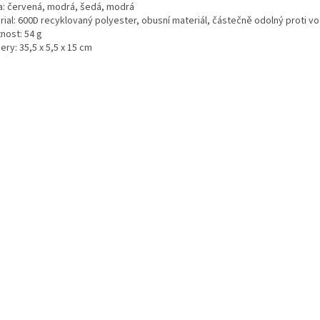
a: červená, modrá, šedá, modrá
rial: 600D recyklovaný polyester, obusní materiál, částečně odolný proti v
nost: 54 g
ry: 35,5 x 5,5 x 15 cm