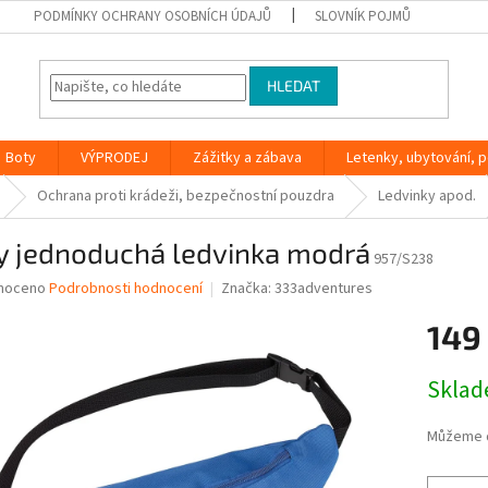
PODMÍNKY OCHRANY OSOBNÍCH ÚDAJŮ
SLOVNÍK POJMŮ
HLEDAT
Boty
VÝPRODEJ
Zážitky a zábava
Letenky, ubytování, po
Ochrana proti krádeži, bezpečnostní pouzdra
Ledvinky apod.
ly jednoduchá ledvinka modrá
957/S238
né
noceno
Podrobnosti hodnocení
Značka:
333adventures
ní
149
u
Měrná
Skla
cena:
ek.
Můžeme d