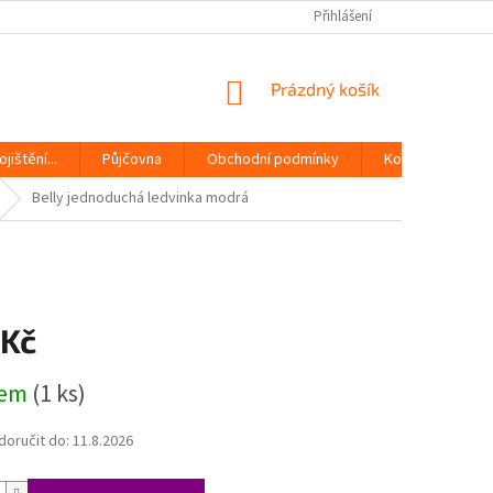
Přihlášení
NÁKUPNÍ
Prázdný košík
KOŠÍK
jištění...
Půjčovna
Obchodní podmínky
Kontakty
Belly jednoduchá ledvinka modrá
 Kč
dem
(1 ks)
oručit do:
11.8.2026