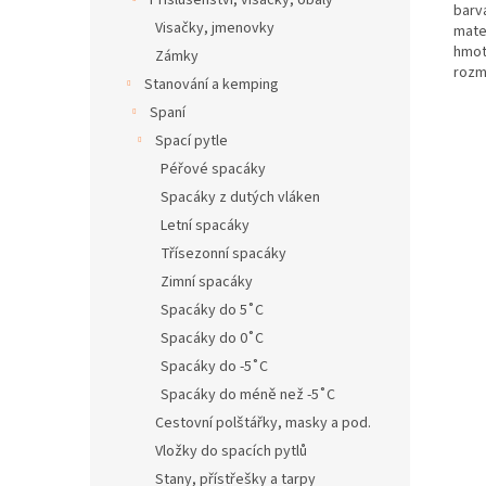
Příslušenství, visačky, obaly
barv
Visačky, jmenovky
mate
hmot
Zámky
rozme
Stanování a kemping
Spaní
Spací pytle
Péřové spacáky
Spacáky z dutých vláken
Letní spacáky
Třísezonní spacáky
Zimní spacáky
Spacáky do 5˚C
Spacáky do 0˚C
Spacáky do -5˚C
Spacáky do méně než -5˚C
Cestovní polštářky, masky a pod.
Vložky do spacích pytlů
Stany, přístřešky a tarpy