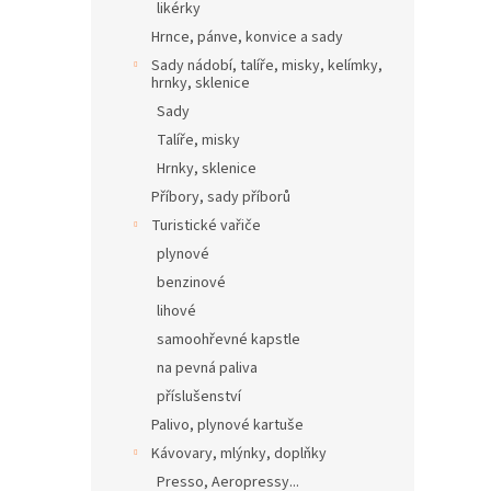
likérky
Hrnce, pánve, konvice a sady
Sady nádobí, talíře, misky, kelímky,
hrnky, sklenice
Sady
Talíře, misky
Hrnky, sklenice
Příbory, sady příborů
Turistické vařiče
plynové
benzinové
lihové
samoohřevné kapstle
na pevná paliva
příslušenství
Palivo, plynové kartuše
Kávovary, mlýnky, doplňky
Presso, Aeropressy...