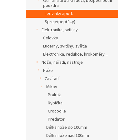
Ochrana proti krádeži, bezpečnostní
pouzdra
Ledvinky apod.
Spreje(pepřáky)
Elektronika, svítilny...
Čelovky
Lucerny, svítilny, světla
Elektronika, redukce, krokoměry...
Nože, nářadí, nástroje
Nože
Zavírací
Mikov
Praktik
Rybička
Crocodile
Predator
Délka nože do 100mm
Délka nože nad 100mm