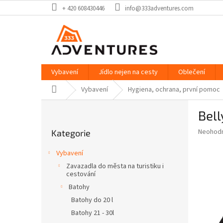
Přejít
+ 420 608430446
info@333adventures.com
na
obsah
Vybavení
Jídlo nejen na cesty
Oblečení
Domů
Vybavení
Hygiena, ochrana, první pomoc
P
Bel
o
Přeskočit
s
Průměr
Neohod
Kategorie
kategorie
t
hodnoce
r
produkt
Vybavení
a
je
Zavazadla do města na turistiku i
0,0
n
cestování
z
n
Batohy
5
í
hvězdič
Batohy do 20 l
p
Batohy 21 - 30l
a