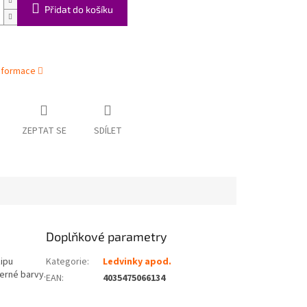
Přidat do košíku
informace
ZEPTAT SE
SDÍLET
Doplňkové parametry
zipu
Kategorie
:
Ledvinky apod.
černé barvy.
EAN
:
4035475066134