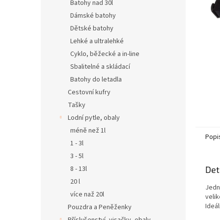
n
Batohy nad 30l
e
Dámské batohy
l
Dětské batohy
Lehké a ultralehké
Cyklo, běžecké a in-line
Sbalitelné a skládací
Batohy do letadla
Cestovní kufry
Tašky
Lodní pytle, obaly
méně než 1l
Popi
1 - 3l
3 - 5l
8 - 13l
Det
20 l
Jedn
více naž 20l
velik
Ideál
Pouzdra a Peněženky