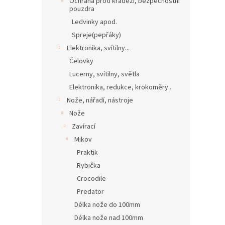
Ochrana proti krádeži, bezpečnostní
pouzdra
Ledvinky apod.
Spreje(pepřáky)
Elektronika, svítilny...
Čelovky
Lucerny, svítilny, světla
Elektronika, redukce, krokoměry...
Nože, nářadí, nástroje
Nože
Zavírací
Mikov
Praktik
Rybička
Crocodile
Predator
Délka nože do 100mm
Délka nože nad 100mm