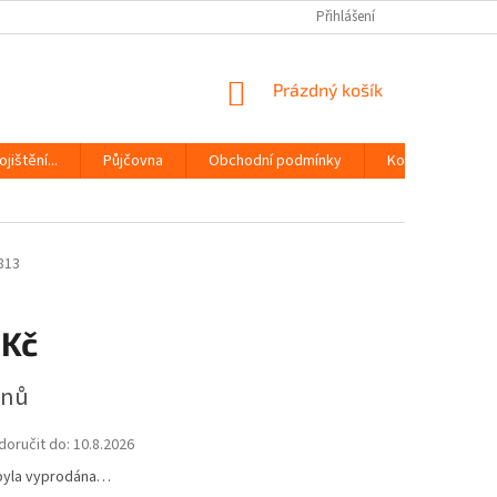
Přihlášení
NÁKUPNÍ
Prázdný košík
KOŠÍK
jištění...
Půjčovna
Obchodní podmínky
Kontakty
813
 Kč
dnů
oručit do:
10.8.2026
byla vyprodána…