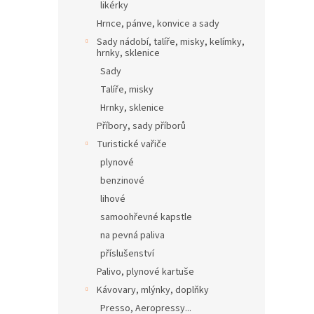
likérky
Hrnce, pánve, konvice a sady
Sady nádobí, talíře, misky, kelímky,
hrnky, sklenice
Sady
Talíře, misky
Hrnky, sklenice
Příbory, sady příborů
Turistické vařiče
plynové
benzinové
lihové
samoohřevné kapstle
na pevná paliva
příslušenství
Palivo, plynové kartuše
Kávovary, mlýnky, doplňky
Presso, Aeropressy...