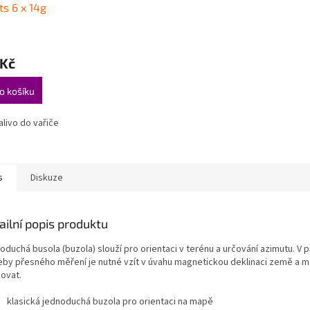
ts 6 x 14g
 Kč
o košíku
alivo do vařiče
s
Diskuze
ailní popis produktu
duchá busola (buzola) slouží pro orientaci v terénu a určování azimutu. V 
eby přesného měření je nutné vzít v úvahu magnetickou deklinaci země a m
govat.
klasická jednoduchá buzola pro orientaci na mapě