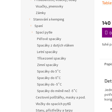
Příslušenství, visačky, obaly
Table
Visačky, jmenovky
Zámky
Stanování a kemping
140
Spaní
Spací pytle
D
Péřové spacáky
tuhé p
Spacáky z dutých vláken
Letní spacáky
Třísezonní spacáky
Popi
Zimní spacáky
Spacáky do 5˚C
Spacáky do 0˚C
Det
Spacáky do -5˚C
Jedno
Spacáky do méně než -5˚C
potř
Cestovní polštářky, masky a pod.
kori
Vložky do spacích pytlů
Stany, přístřešky a tarpy