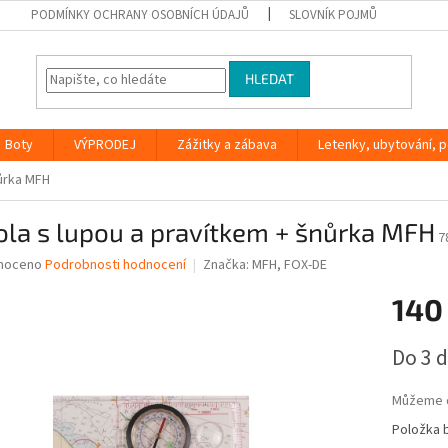
PODMÍNKY OCHRANY OSOBNÍCH ÚDAJŮ
SLOVNÍK POJMŮ
HLEDAT
Boty
VÝPRODEJ
Zážitky a zábava
Letenky, ubytování, po
nůrka MFH
la s lupou a pravítkem + šnůrka MFH
7
né
noceno
Podrobnosti hodnocení
Značka:
MFH, FOX-DE
ní
140
u
Měrná
Do 3 
cena:
ek.
Můžeme d
Položka 