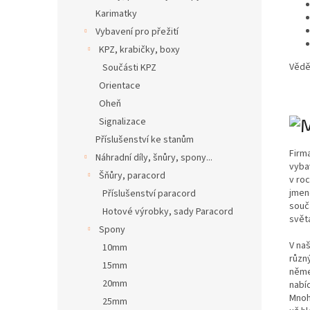
Karimatky
Vybavení pro přežití
KPZ, krabičky, boxy
Věděl
Součásti KPZ
Orientace
Oheň
Signalizace
Příslušenství ke stanům
Firm
Náhradní díly, šnůry, spony...
vyba
Šňůry, paracord
v ro
jmen
Příslušenství paracord
souč
Hotové výrobky, sady Paracord
svět
Spony
V na
10mm
různ
15mm
něme
20mm
nabí
Mnoh
25mm