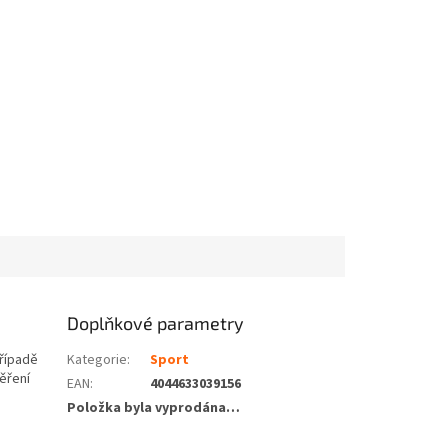
Doplňkové parametry
případě
Kategorie
:
Sport
ěření
EAN
:
4044633039156
Položka byla vyprodána…