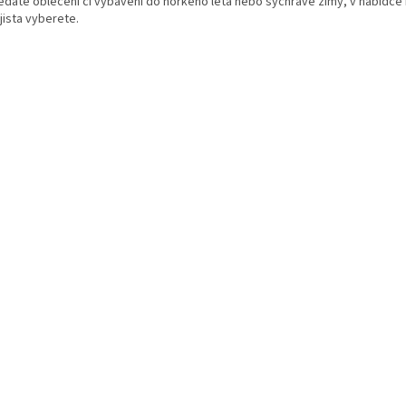
ledáte oblečení či vybavení do horkého léta nebo sychravé zimy, v nabídce
jista vyberete.