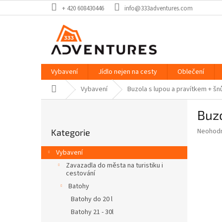
Přejít
+ 420 608430446
info@333adventures.com
na
obsah
Vybavení
Jídlo nejen na cesty
Oblečení
Domů
Vybavení
Buzola s lupou a pravítkem + š
P
Buzo
o
Přeskočit
s
Průměr
Neohod
Kategorie
kategorie
t
hodnoce
r
produkt
Vybavení
a
je
Zavazadla do města na turistiku i
0,0
n
cestování
z
n
Batohy
5
í
hvězdič
Batohy do 20 l
p
Batohy 21 - 30l
a