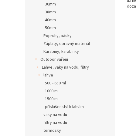
už h
30mm
doza
38mm
40mm
50mm
Popruhy, pásky
Záplaty, opravný materiál
Karabiny, karabinky
Outdoor vaření
Lahve, vaky na vodu, filtry
lahve
500 - 650 ml
1000 ml
1500 ml
příslušenství k lahvím
vaky na vodu
filtry na vodu
termosky