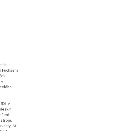
ením a
em Fuchsem
aček
 v
 celého
 5XL v
oleskin,
ečení
stroje.
vality. Ať