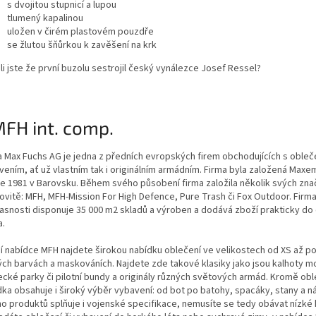
s dvojitou stupnicí a lupou
tlumený kapalinou
uložen v čirém plastovém pouzdře
se žlutou šňůrkou k zavěšení na krk
i jste že první buzolu sestrojil český vynálezce Josef Ressel?
a Max Fuchs AG je jedna z předních evropských firem obchodujících s obleč
vením, ať už vlastním tak i originálním armádním. Firma byla založená Max
ce 1981 v Barovsku. Během svého působení firma založila několik svých zn
ovitě: MFH, MFH-Mission For High Defence, Pure Trash či Fox Outdoor. Firma
asnosti disponuje 35 000 m2 skladů a výroben a dodává zboží prakticky do
a.
ší nabídce MFH najdete širokou nabídku oblečení ve velikostech od XS až po
ých barvách a maskováních. Najdete zde takové klasiky jako jsou kalhoty m
cké parky či pilotní bundy a originály různých světových armád. Kromě obl
dka obsahuje i široký výběr vybavení: od bot po batohy, spacáky, stany a ná
o produktů splňuje i vojenské specifikace, nemusíte se tedy obávat nízké k