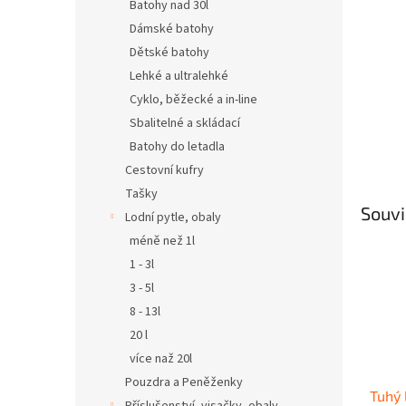
n
Batohy nad 30l
e
Dámské batohy
l
Dětské batohy
Lehké a ultralehké
Cyklo, běžecké a in-line
Sbalitelné a skládací
Batohy do letadla
Cestovní kufry
Tašky
Souvi
Lodní pytle, obaly
méně než 1l
1 - 3l
3 - 5l
8 - 13l
20 l
více naž 20l
Pouzdra a Peněženky
Tuhý 