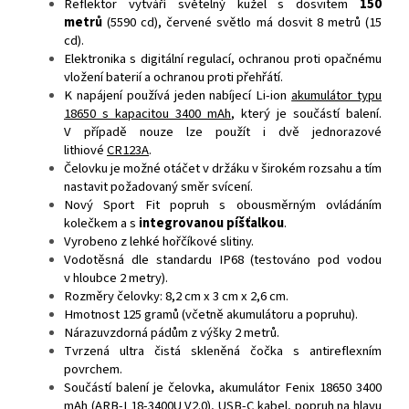
Reflektor vytváří světelný kužel s dosvitem
150
metrů
(5590 cd), červené světlo má dosvit 8 metrů (15
cd).
Elektronika s digitální regulací, ochranou proti opačnému
vložení baterií a ochranou proti přehřátí.
K napájení používá jeden nabíjecí Li-ion
akumulátor typu
18650 s kapacitou 3400 mAh
, který je součástí balení.
V případě nouze lze použít i dvě jednorazové
lithiové
CR123A
.
Čelovku je možné otáčet v držáku v širokém rozsahu a tím
nastavit požadovaný směr svícení.
Nový Sport Fit popruh s obousměrným ovládáním
kolečkem a s
integrovanou píšťalkou
.
Vyrobeno z lehké hořčíkové slitiny.
Vodotěsná dle standardu IP68 (testováno pod vodou
v hloubce 2 metry).
Rozměry čelovky: 8,2 cm x 3 cm x 2,6 cm.
Hmotnost 125 gramů (včetně akumulátoru a popruhu).
Nárazuvzdorná pádům z výšky 2 metrů.
Tvrzená ultra čistá skleněná čočka s antireflexním
povrchem.
Součástí balení je čelovka, akumulátor Fenix 18650 3400
mAh (ARB-L18-3400U V2.0), USB-C kabel, popruh na hlavu