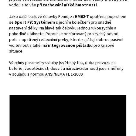
vodou a to vše při
zachování nízké hmotnosti
.
Jako další trailové čelovky Fenix je i
HM62-T
opatřena popruhem
se
Sport Fit Systémem
s
jedním kolečkem pro snadné
nastavení délky. Na hlavě tak čelovku jednou rukou rychle a
pohodlně utáhnete. Popruh je perforovaný pro rychlý odvod
potu a opatřený reflexními prvky, které zajišťují dobrou pasivní
viditelnost a také má
integrovanou píšťalku
pro krizové
situace.
Všechny parametry svítilny (světelný tok, doba provozu na
baterie, vodotěsnost, dosvit a nárazuvzdornost) jsou změřeny
v souladu s normou
ANSI/NEMA FL 1-2009
.