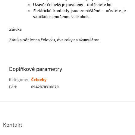
Uzávěr čelovky je povolený – dotáhněte ho.
Elektrické kontakty jsou znečištěné – očistěte je
vatičkou namočenou v alkoholu.
Záruka
Záruka pět let na čelovku, dva roky na akumulátor.
Doplňkové parametry
Kategorie
:
Čelovky
EAN
:
6942870310879
Z
á
p
a
Kontakt
t