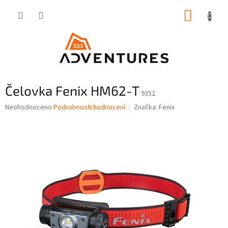
Přejít
NÁKUP
na
obsah
KOŠÍK
Čelovka Fenix HM62-T
9352
Průměrné
Neohodnoceno
Podrobnosti hodnocení
Značka:
Fenix
hodnocení
produktu
je
0,0
z
5
hvězdiček.