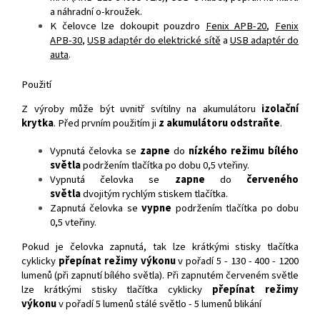
a náhradní o-kroužek.
K čelovce lze dokoupit pouzdro
Fenix APB-20
,
Fenix
APB-30
,
USB adaptér do elektrické sítě
a
USB adaptér do
auta
.
Použití
Z výroby může být uvnitř svítilny na akumulátoru
izolační
krytka
. Před prvním použitím ji
z akumulátoru odstraňte
.
Vypnutá čelovka se
zapne
do
nízkého režimu bílého
světla
podržením tlačítka po dobu 0,5 vteřiny.
Vypnutá čelovka se
zapne
do
červeného
světla
dvojitým rychlým stiskem tlačítka.
Zapnutá čelovka se
vypne
podržením tlačítka po dobu
0,5 vteřiny.
Pokud je čelovka zapnutá, tak lze krátkými stisky tlačítka
cyklicky
přepínat režimy výkonu
v pořadí 5 - 130 - 400 - 1200
lumenů (při zapnutí bílého světla). Při zapnutém červeném světle
lze krátkými stisky tlačítka cyklicky
přepínat režimy
výkonu
v pořadí 5 lumenů stálé světlo - 5 lumenů blikání