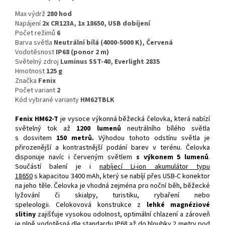
Max výdrž
280 hod
Napájení
2x CR123A, 1x 18650, USB dobíjení
Počet režimů
6
Barva světla
Neutrální bílá (4000-5000 K), Červená
Vodotěsnost
IP68 (ponor 2 m)
Světelný zdroj
Luminus SST-40, Everlight 2835
Hmotnost
125 g
Značka
Fenix
Počet variant
2
Kód vybrané varianty
HM62TBLK
Fenix HM62-T
je vysoce výkonná běžecká čelovka, která nabízí
světelný tok až
1200 lumenů
neutrálního bílého světla
s dosvitem
150 metrů.
Výhodou tohoto odstínu světla je
přirozenější a kontrastnější podání barev v terénu. Čelovka
disponuje navíc i červeným světlem
s výkonem 5 lumenů
.
Součástí balení je i
nabíjecí Li-ion akumulátor typu
18650
s kapacitou 3400 mAh, který se nabíjí přes USB-C konektor
na jeho těle. Čelovka je vhodná zejména pro noční běh, běžecké
lyžování či skialpy, turistiku, rybaření nebo
speleologii. Celokovová konstrukce z
lehké magnéziové
slitiny
zajišťuje vysokou odolnost, optimální chlazení a zároveň
je plně vodotěsná dle standardu IP68 až do hloubky 2 metry pod