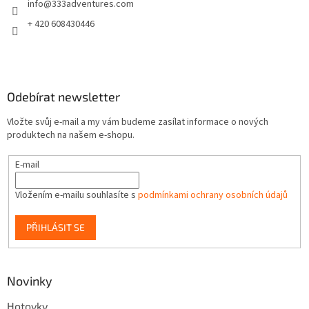
info
@
333adventures.com
í
+ 420 608430446
Odebírat newsletter
Vložte svůj e-mail a my vám budeme zasílat informace o nových
produktech na našem e-shopu.
E-mail
Vložením e-mailu souhlasíte s
podmínkami ochrany osobních údajů
PŘIHLÁSIT SE
Novinky
Hotovky