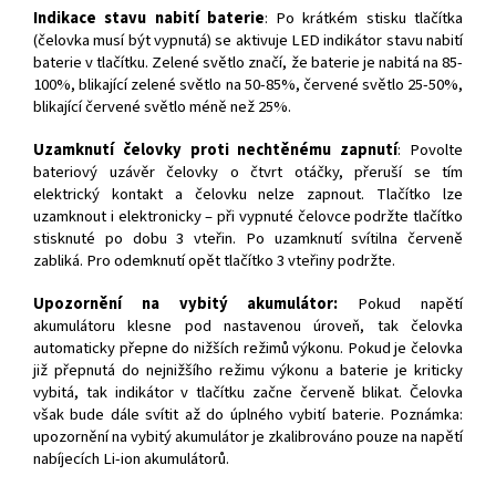
Indikace stavu nabití baterie
: Po krátkém stisku tlačítka
(čelovka musí být vypnutá) se aktivuje LED indikátor stavu nabití
baterie v tlačítku. Zelené světlo značí, že baterie je nabitá na 85-
100%, blikající zelené světlo na 50-85%, červené světlo 25-50%,
blikající červené světlo méně než 25%.
Uzamknutí čelovky proti nechtěnému zapnutí
: Povolte
bateriový uzávěr čelovky o čtvrt otáčky, přeruší se tím
elektrický kontakt a čelovku nelze zapnout. Tlačítko lze
uzamknout i elektronicky – při vypnuté čelovce podržte tlačítko
stisknuté po dobu 3 vteřin. Po uzamknutí svítilna červeně
zabliká. Pro odemknutí opět tlačítko 3 vteřiny podržte.
Upozornění na vybitý akumulátor:
Pokud napětí
akumulátoru klesne pod nastavenou úroveň, tak čelovka
automaticky přepne do nižších režimů výkonu. Pokud je čelovka
již přepnutá do nejnižšího režimu výkonu a baterie je kriticky
vybitá, tak indikátor v tlačítku začne červeně blikat. Čelovka
však bude dále svítit až do úplného vybití baterie. Poznámka:
upozornění na vybitý akumulátor je zkalibrováno pouze na napětí
nabíjecích Li-ion akumulátorů.