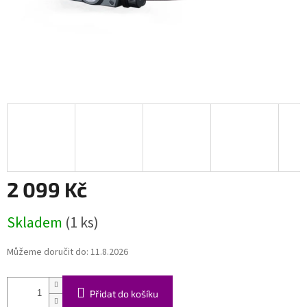
2 099 Kč
Měrná
Skladem
(1 ks)
cena:
Můžeme doručit do:
11.8.2026
Přidat do košíku