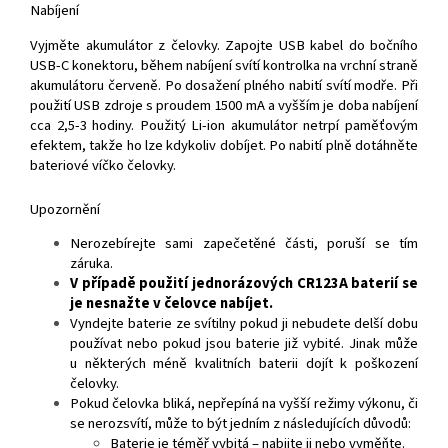
Nabíjení
Vyjměte akumulátor z čelovky. Zapojte USB kabel do bočního
USB-C konektoru, během nabíjení svítí kontrolka na vrchní straně
akumulátoru červeně. Po dosažení plného nabití svítí modře. Při
použití USB zdroje s proudem 1500 mA a vyšším je doba nabíjení
cca 2,5-3 hodiny. Použitý Li-ion akumulátor netrpí paměťovým
efektem, takže ho lze kdykoliv dobíjet. Po nabití plně dotáhněte
bateriové víčko čelovky.
Upozornění
Nerozebírejte sami zapečetěné části, poruší se tím
záruka.
V případě použití jednorázových CR123A baterií se
je nesnažte v čelovce nabíjet.
Vyndejte baterie ze svítilny pokud ji nebudete delší dobu
používat nebo pokud jsou baterie již vybité. Jinak může
u některých méně kvalitních baterii dojít k poškození
čelovky.
Pokud čelovka bliká, nepřepíná na vyšší režimy výkonu, či
se nerozsvítí, může to být jedním z následujících důvodů:
Baterie je téměř vybitá – nabijte ji nebo vyměňte.