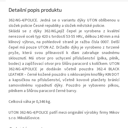
Detailní popis produktu
362-NG-4/POLICE. Jedná se o variantu dýky UTON oblíbenou u
složek policie Česné republiky a složek městské policie.
Skládá se z dýky 362-NG,jejíž čepel je vyrobena z kvalitní
nerezové oceli typ 420 s tvrdostí 53-55 HRc, délkou 140 mm a má
klínový výbrus, na pohledové straně je ražba čísla 0007. Delší
čepel má pouze UTON AZ. Držadlo dýky je vyrobeno z tvrzené
pryže, která svou přilnavostí k dlani zabraňuje snadnému
sklouznutí. Má otvor pro uchycení příslušenství (pilka, pilník,
bodec) a zajišťovací otvor pro šňůru paracord s kolíčkem. UTON
362-NG-4/POLICE je dodáván včetně pouzdra 362-4 BLACK
LEATHER – černé kožené pouzdro s niklovanými knoflíky KIN DOT
a kapsičkou na příslušenství, včetně kovové planžety bránící
samovolnému vypadnutí dýky. Pouzdro je vybaveno pilkou,
pilníkem a šňůrou paracord černé barvy.
Celková váha je 0,346 kg.
UTON 362-NG-4/POLICE patří mezi originální výrobky firmy Mikov
s.r.o. Mikulášovice.