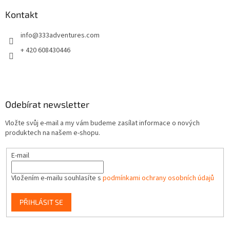
p
a
Kontakt
t
info
@
333adventures.com
í
+ 420 608430446
Odebírat newsletter
Vložte svůj e-mail a my vám budeme zasílat informace o nových
produktech na našem e-shopu.
E-mail
Vložením e-mailu souhlasíte s
podmínkami ochrany osobních údajů
PŘIHLÁSIT SE