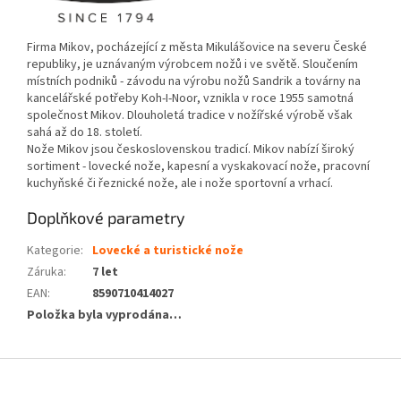
Firma Mikov, pocházející z města Mikulášovice na severu České
republiky, je uznávaným výrobcem nožů i ve světě. Sloučením
místních podniků - závodu na výrobu nožů Sandrik a továrny na
kancelářské potřeby Koh-I-Noor, vznikla v roce 1955 samotná
společnost Mikov. Dlouholetá tradice v nožířské výrobě však
sahá až do 18. století.
Nože Mikov jsou československou tradicí. Mikov nabízí široký
sortiment - lovecké nože, kapesní a vyskakovací nože, pracovní
kuchyňské či řeznické nože, ale i nože sportovní a vrhací.
Doplňkové parametry
Kategorie
:
Lovecké a turistické nože
Záruka
:
7 let
EAN
:
8590710414027
Položka byla vyprodána…
Z
á