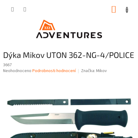
Přejít
NÁKUP
na
obsah
KOŠÍK
Dýka Mikov UTON 362-NG-4/POLICE
3667
Průměrné
Neohodnoceno
Podrobnosti hodnocení
Značka:
Mikov
hodnocení
produktu
je
0,0
z
5
hvězdiček.