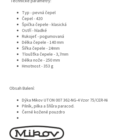
Technické parametry:
Typ - pevná čepel
Čepel - 420
Špička čepele - klasická
Ostří - hladké
Rukojeť - pogumovaná
Délka čepele - 140 mm
Šířka čepele - 24mm
Tloušťka čepele - 3,7mm
Délka nože - 250 mm
Hmotnost - 353 g
Obsah Balení:
Dýka Mikov UTON 007 362-NG-4 Vzor 75/CER-Ni
Pilník, pilka a šňůra paracod.
Černé kožené pouzdro