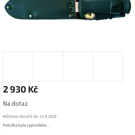
2 930 Kč
Měrná
Na dotaz
cena:
Můžeme doručit do:
11.8.2026
Položka byla vyprodána…