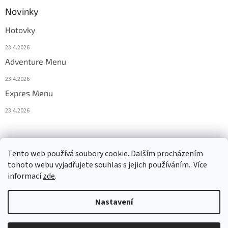
Novinky
Hotovky
23.4.2026
Adventure Menu
23.4.2026
Expres Menu
23.4.2026
event333
Tento web používá soubory cookie. Dalším procházením
tohoto webu vyjadřujete souhlas s jejich používáním.. Více
informací
zde
.
Vytvořil Shoptet
Nastavení
Copyright 2026
www.333adventures.com
. Všechna práva