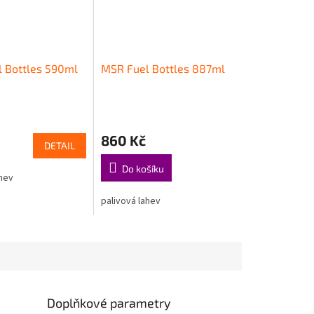
 Bottles 590ml
MSR Fuel Bottles 887ml
860 Kč
DETAIL
Do košíku
ahev
palivová lahev
Doplňkové parametry