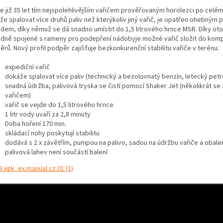
je již 35 let tím nejspolehlivějším vařičem prověřovaným horolezci po celém
že spalovat více druhů paliv než kterýkoliv jiný vařič, je opatřen ohebným 
odem, díky němuž se dá snadno umístit do 1,5 litrového hrnce MSR. Díky ot
adně spojené s rameny pro podepření nádobyje možné vařič složit do kom
rů. Nový profil podpěr zajišťuje bezkonkurenční stabilitu vařiče v terénu.
expediční vařič
dokáže spalovat více paliv (technický a bezolovnatý benzín, letecký petro
snadná údržba, palivová tryska se čistí pomocí Shaker Jet (několikrát se
vařičem)
vařič se vejde do 1,5 litrového hrnce
1 litr vody uvaří za 2,8 minuty
Doba hoření 170 min.
skládací nohy poskytují stabilitu
dodává s 2 x závětřím, pumpou na palivo, sadou na údržbu vařiče a obale
palivová lahev není součástí balení
3.xgk_ex.manual.cz.01 (1)