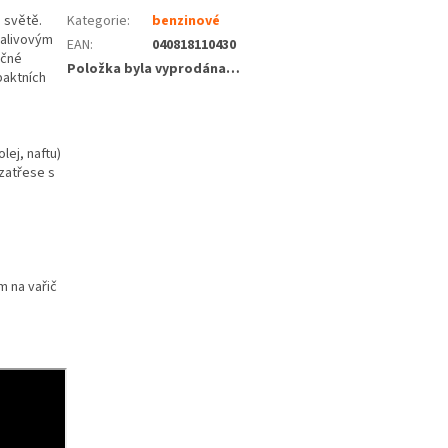
 světě.
Kategorie
:
benzinové
palivovým
EAN
:
040818110430
očné
Položka byla vyprodána…
paktních
lej, naftu)
 zatřese s
m na vařič