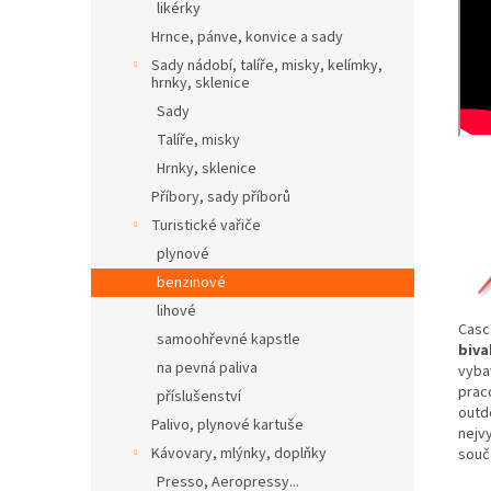
likérky
Hrnce, pánve, konvice a sady
Sady nádobí, talíře, misky, kelímky,
hrnky, sklenice
Sady
Talíře, misky
Hrnky, sklenice
Příbory, sady příborů
Turistické vařiče
plynové
benzinové
lihové
Casc
samoohřevné kapstle
biva
na pevná paliva
vyba
praco
příslušenství
outd
Palivo, plynové kartuše
nejvy
Kávovary, mlýnky, doplňky
souč
Presso, Aeropressy...