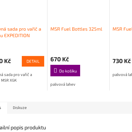
ná sada pro vařič a
MSR Fuel Bottles 325ml
MSR Fuel
u EXPEDITION
ICE KIT MSR XGK
670 Kč
0 Kč
730 Kč
DETAIL
Do košíku
á sada pro vařič a
palivová l
 MSR XGK
palivová lahev
s
Diskuze
ailní popis produktu