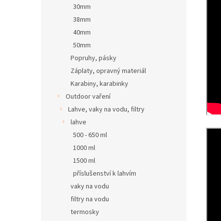
30mm
38mm
40mm
50mm
Popruhy, pásky
Záplaty, opravný materiál
Karabiny, karabinky
Outdoor vaření
Lahve, vaky na vodu, filtry
lahve
500 - 650 ml
1000 ml
1500 ml
příslušenství k lahvím
vaky na vodu
filtry na vodu
termosky