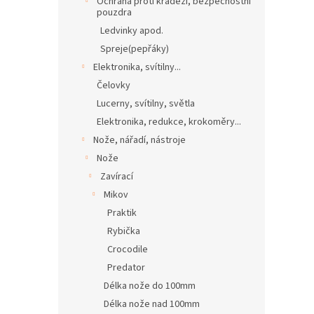
Ochrana proti krádeži, bezpečnostní
pouzdra
Ledvinky apod.
Spreje(pepřáky)
Elektronika, svítilny...
Čelovky
Lucerny, svítilny, světla
Elektronika, redukce, krokoměry...
Nože, nářadí, nástroje
Nože
Zavírací
Mikov
Praktik
Rybička
Crocodile
Predator
Délka nože do 100mm
Délka nože nad 100mm