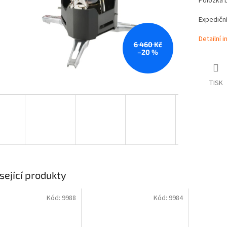
Položka 
Expediční
Detailní 
6 460 Kč
–20 %
TISK
sející produkty
Kód:
9988
Kód:
9984