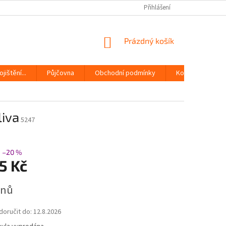
Přihlášení
NÁKUPNÍ
Prázdný košík
KOŠÍK
jištění...
Půjčovna
Obchodní podmínky
Kontakty
a
liva
5247
–20 %
5 Kč
dnů
oručit do:
12.8.2026