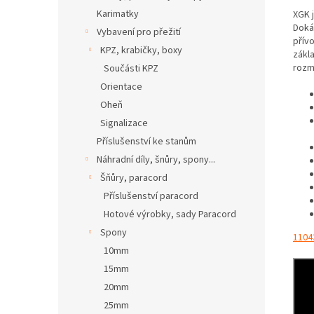
Karimatky
XGK 
Doká
Vybavení pro přežití
přív
KPZ, krabičky, boxy
zákl
rozmě
Součásti KPZ
Orientace
Oheň
Signalizace
Příslušenství ke stanům
Náhradní díly, šnůry, spony...
Šňůry, paracord
Příslušenství paracord
Hotové výrobky, sady Paracord
Spony
1104
10mm
15mm
20mm
25mm