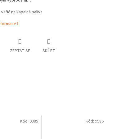
byla vyprodána…
 vařič na kapalná paliva
informace
ZEPTAT SE
SDÍLET
Kód:
9985
Kód:
9986