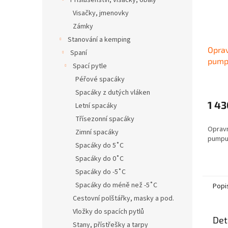
Příslušenství, visačky, obaly
Visačky, jmenovky
Zámky
Stanování a kemping
Oprav
Spaní
pump
Spací pytle
SERV
Péřové spacáky
Spacáky z dutých vláken
1 43
Letní spacáky
Třísezonní spacáky
Opravn
Zimní spacáky
pumpu
Spacáky do 5˚C
Spacáky do 0˚C
Spacáky do -5˚C
Spacáky do méně než -5˚C
Popi
Cestovní polštářky, masky a pod.
Vložky do spacích pytlů
Det
Stany, přístřešky a tarpy