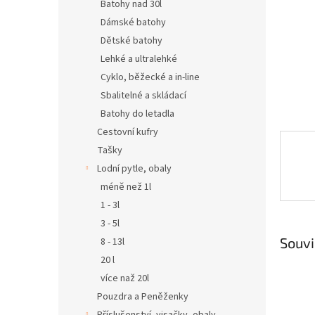
n
Batohy nad 30l
e
Dámské batohy
l
Dětské batohy
Lehké a ultralehké
Cyklo, běžecké a in-line
Sbalitelné a skládací
Batohy do letadla
Cestovní kufry
Tašky
Lodní pytle, obaly
méně než 1l
1 - 3l
3 - 5l
Souvi
8 - 13l
20 l
více naž 20l
Pouzdra a Peněženky