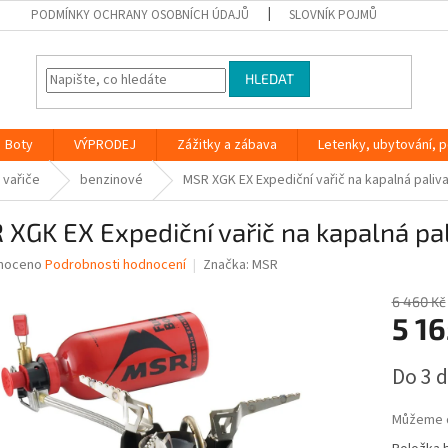
PODMÍNKY OCHRANY OSOBNÍCH ÚDAJŮ
SLOVNÍK POJMŮ
HLEDAT
Boty
VÝPRODEJ
Zážitky a zábava
Letenky, ubytování, po
 vařiče
benzinové
MSR XGK EX Expediční vařič na kapalná paliv
XGK EX Expediční vařič na kapalná pa
né
noceno
Podrobnosti hodnocení
Značka:
MSR
ní
u
6 460 Kč
5 16
Měrná
Do 3 
cena:
ek.
Můžeme d