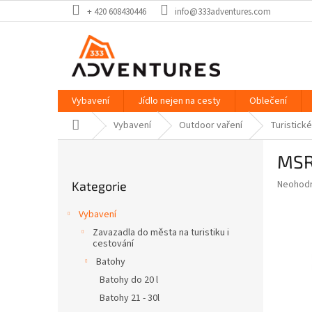
Přejít
+ 420 608430446
info@333adventures.com
na
obsah
Vybavení
Jídlo nejen na cesty
Oblečení
Domů
Vybavení
Outdoor vaření
Turistické
P
MSR 
o
Přeskočit
s
Průměr
Neohod
Kategorie
kategorie
t
hodnoce
r
produkt
Vybavení
a
je
Zavazadla do města na turistiku i
0,0
n
cestování
z
n
Batohy
5
í
hvězdič
Batohy do 20 l
p
Batohy 21 - 30l
a