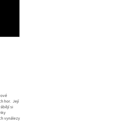
rové
ch hor. Její
ábějí si
ámky
ech vynálezy