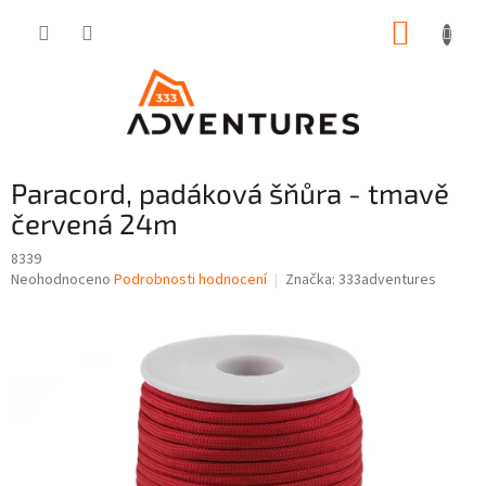
Přejít
NÁKUP
na
obsah
KOŠÍK
Paracord, padáková šňůra - tmavě
červená 24m
8339
Průměrné
Neohodnoceno
Podrobnosti hodnocení
Značka:
333adventures
hodnocení
produktu
je
0,0
z
5
hvězdiček.