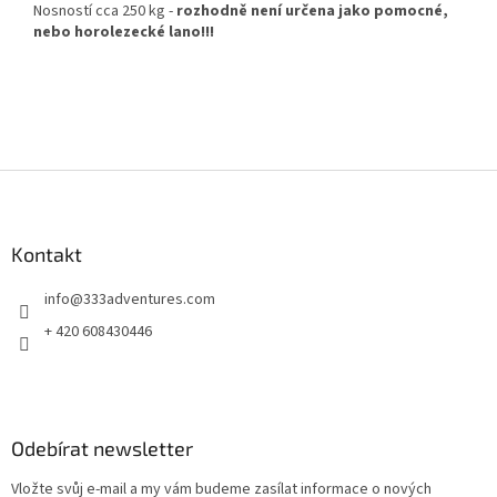
Nosností cca 250 kg -
rozhodně není určena jako pomocné,
nebo horolezecké lano!!!
Z
á
p
a
Kontakt
t
info
@
333adventures.com
í
+ 420 608430446
Odebírat newsletter
Vložte svůj e-mail a my vám budeme zasílat informace o nových