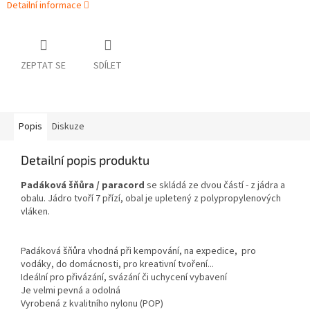
Detailní informace
ZEPTAT SE
SDÍLET
Popis
Diskuze
Detailní popis produktu
Padáková šňůra / paracord
se skládá ze dvou částí - z jádra a
obalu. Jádro tvoří 7 přízí, obal je upletený z polypropylenových
vláken.
Padáková šňůra vhodná při kempování, na expedice, pro
vodáky, do domácnosti, pro kreativní tvoření...
Ideální pro přivázání, svázání či uchycení vybavení
Je velmi pevná a odolná
Vyrobená z kvalitního nylonu (POP)