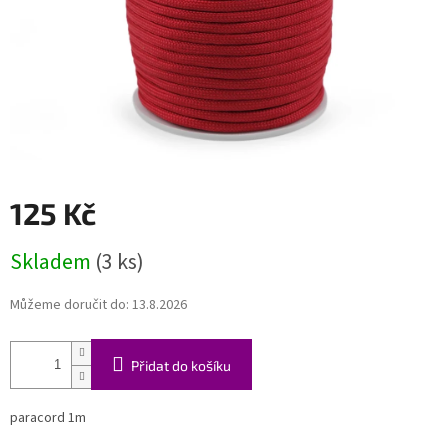
125 Kč
Měrná
Skladem
(3 ks)
cena:
Můžeme doručit do:
13.8.2026
Přidat do košíku
paracord 1m