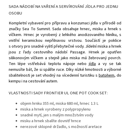
SADA NÁDOBÍ NA VAŘENÍ A SERVÍROVÁNÍ JÍDLA PRO JEDNU
OSOBU
Kompletní vybavení pro přípravu a konzumaci jídla v přírodě od
značky Sea To Summit. Sada obsahuje hrnec, misku a hrnek s
víčkem. Hrnec je vyrobený z lehkého anodizovaného hliníku, s
vnitřní keramickou nepřilnavou vrstvou. Součástí je poklice
s otvory pro snadné vylití přebytečné vody. Jídelní miska a hrnek
jsou z řady cestovního nádobí Passage. Hrnek je opatřen
silikonovým víčkem a stejně jako miska má žebrovaný povrch.
Ten lépe vstřebává teplotu nápoje nebo
jídla
a vy se tak
nemusíte bát, že si spálíte ruce. Díky nízké hmotnosti a výborné
sbalitelnosti je set vhodný na vícedenní turistiku s
batohem
, do
kempu i na cestování autem.
VLASTNOSTI SADY FRONTIER UL ONE POT COOK SET:
objem hrnku 355 ml, miska 680 ml, hrnec 1.3 L
miska a hrnek vyrobeny z polypropylenu
snadné mytí, jen s malým množstvím vody
misku a hrnek sbalíte dovnitř hrnce
nerezové sklopné držadlo, s možností aretace