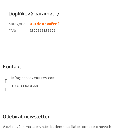
Doplňkové parametry
Kategorie
:
Outdoor vaření
EAN
:
9327868158676
Z
á
p
a
Kontakt
t
info
@
333adventures.com
í
+ 420 608430446
Odebírat newsletter
Vložte svůj e-mail a my vám budeme zasílat informace o nových