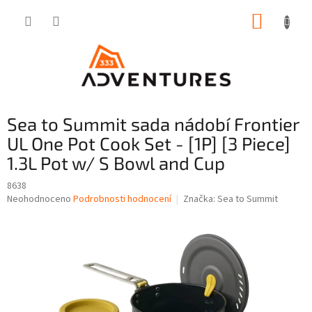
Přejít
NÁKUP
na
obsah
KOŠÍK
Sea to Summit sada nádobí Frontier
UL One Pot Cook Set - [1P] [3 Piece]
1.3L Pot w/ S Bowl and Cup
8638
Průměrné
Neohodnoceno
Podrobnosti hodnocení
Značka:
Sea to Summit
hodnocení
produktu
je
0,0
z
5
hvězdiček.