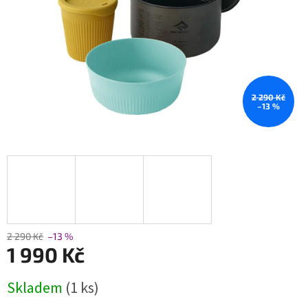
2 290 Kč
–13 %
2 290 Kč
–13 %
1 990 Kč
Měrná
Skladem
(1 ks)
cena: