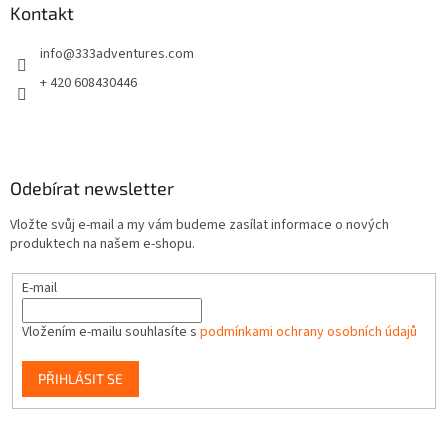
a
Kontakt
t
info
@
333adventures.com
í
+ 420 608430446
Odebírat newsletter
Vložte svůj e-mail a my vám budeme zasílat informace o nových
produktech na našem e-shopu.
E-mail
Vložením e-mailu souhlasíte s
podmínkami ochrany osobních údajů
PŘIHLÁSIT SE