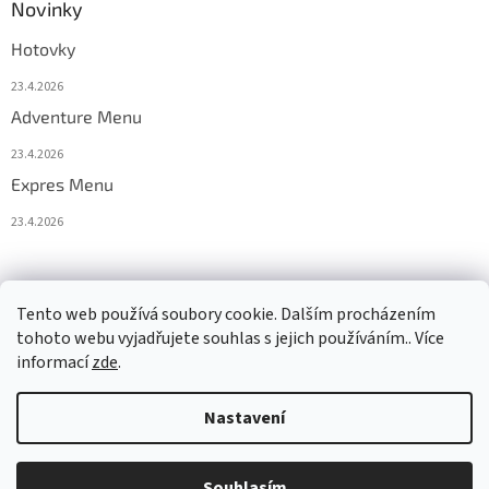
Novinky
Hotovky
23.4.2026
Adventure Menu
23.4.2026
Expres Menu
23.4.2026
event333
Tento web používá soubory cookie. Dalším procházením
tohoto webu vyjadřujete souhlas s jejich používáním.. Více
informací
zde
.
Vytvořil Shoptet
Nastavení
Copyright 2026
www.333adventures.com
. Všechna práva
Souhlasím
vyhrazena.