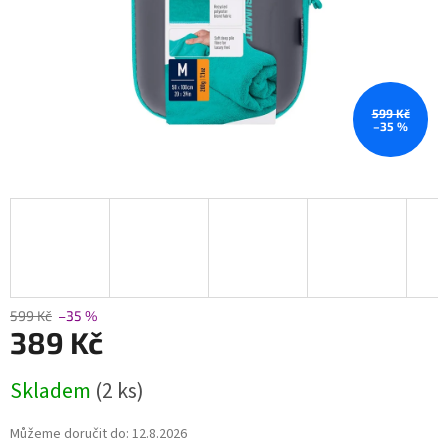
599 Kč
–35 %
599 Kč
–35 %
389 Kč
Měrná
Skladem
(2 ks)
cena:
Můžeme doručit do:
12.8.2026