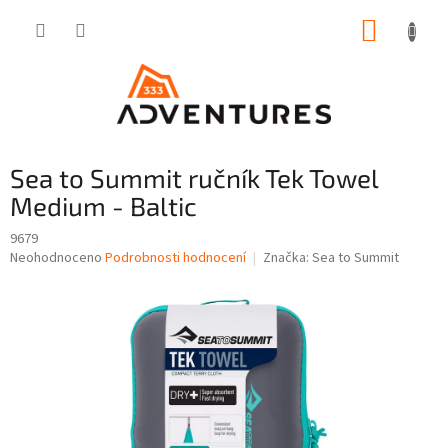
Přejít
NÁKUP
na
obsah
KOŠÍK
Sea to Summit ručník Tek Towel
Medium - Baltic
9679
Průměrné
Neohodnoceno
Podrobnosti hodnocení
Značka:
Sea to Summit
hodnocení
produktu
je
0,0
z
5
hvězdiček.