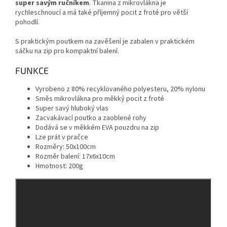
super savým ručníkem
.
Tkanina z mikrovlákna je
rychleschnoucí a má také příjemný pocit z froté pro větší
pohodlí.
S praktickým poutkem na zavěšení je zabalen v praktickém
sáčku na zip pro kompaktní balení.
FUNKCE
Vyrobeno z 80% recyklovaného polyesteru, 20% nylonu
Směs mikrovlákna pro měkký pocit z froté
Super savý hluboký vlas
Zacvakávací poutko a zaoblené rohy
Dodává se v měkkém EVA pouzdru na zip
Lze prát v pračce
Rozměry: 50x100cm
Rozměr balení: 17x6x10cm
Hmotnost: 200g