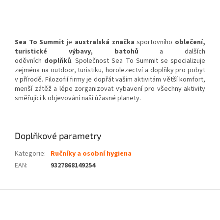
Sea To Summit
je
australská
značka
sportovního
oblečení
,
turistické výbavy, batohů
a dalších
oděvních
doplňků
. Společnost Sea To Summit se specializuje
zejména na outdoor, turistiku, horolezectví a doplňky pro pobyt
v přírodě. Filozofií firmy je dopřát vašim aktivitám větší komfort,
menší zátěž a lépe zorganizovat vybavení pro všechny aktivity
směřující k objevování naší úžasné planety.
Doplňkové parametry
Kategorie
:
Ručníky a osobní hygiena
EAN
:
9327868149254
Z
á
p