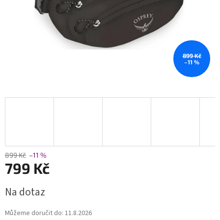
899 Kč
–11 %
899 Kč
–11 %
799 Kč
Měrná
Na dotaz
cena:
Můžeme doručit do:
11.8.2026