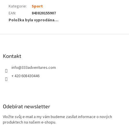
Kategorie
:
Sport
EAN
:
843820155907
Položka byla vyprodána…
Z
á
p
a
Kontakt
t
info
@
333adventures.com
í
+ 420 608430446
Odebírat newsletter
Vložte svůj e-mail a my vám budeme zasílat informace o nových
produktech na našem e-shopu.