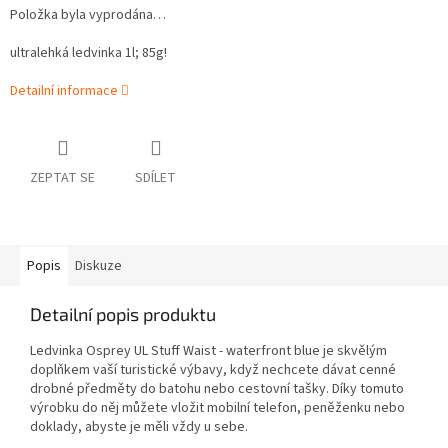
Položka byla vyprodána…
ultralehká ledvinka 1l; 85g!
Detailní informace
ZEPTAT SE
SDÍLET
Popis
Diskuze
Detailní popis produktu
Ledvinka Osprey UL Stuff Waist - waterfront blue je skvělým
doplňkem vaší turistické výbavy, když nechcete dávat cenné
drobné předměty do batohu nebo cestovní tašky. Díky tomuto
výrobku do něj můžete vložit mobilní telefon, peněženku nebo
doklady, abyste je měli vždy u sebe.