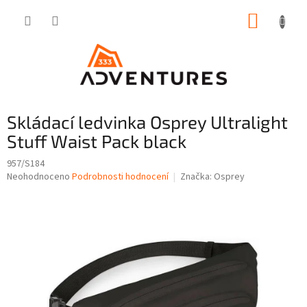
Přejít
NÁKUP
na
obsah
KOŠÍK
Skládací ledvinka Osprey Ultralight
Stuff Waist Pack black
957/S184
Průměrné
Neohodnoceno
Podrobnosti hodnocení
Značka:
Osprey
hodnocení
produktu
je
0,0
z
5
hvězdiček.