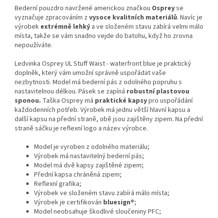
Bederní pouzdro navržené americkou značkou
Osprey
se
vyznačuje zpracováním z
vysoce kvalitních materiálů
. Navíc je
výrobek
extrémně lehký
a ve složeném stavu zabírá velmi málo
místa, takže se vám snadno vejde do batohu, když ho zrovna
nepoužíváte.
Ledvinka Osprey UL Stuff Waist - waterfront blue je praktický
doplněk, který vám umožní správně uspořádat vaše
nezbytnosti. Model má bederní pás z odolného popruhu s
nastavitelnou délkou. Pásek se zapíná
robustní plastovou
sponou.
Taška Osprey má
praktické kapsy
pro uspořádání
každodenních potřeb. Výrobek má jednu větší hlavní kapsu a
další kapsu na přední straně, obě jsou zajištěny zipem. Na přední
straně sáčku je reflexní logo a název výrobce.
Model je vyroben z odolného materiálu;
Výrobek má nastavitelný bederní pás;
Model má dvě kapsy zajištěné zipem;
Přední kapsa chráněná zipem;
Reflexní grafika;
Výrobek ve složeném stavu zabírá málo místa;
Výrobek je certifikován
bluesign®
;
Model neobsahuje škodlivé sloučeniny PFC;