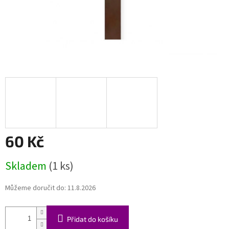
60 Kč
Měrná
Skladem
(1 ks)
cena:
Můžeme doručit do:
11.8.2026
Přidat do košíku