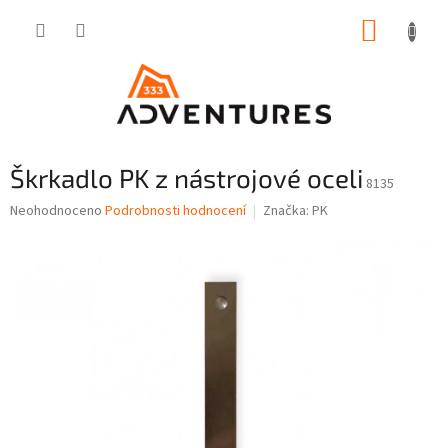
Přejít
NÁKUP
na
obsah
KOŠÍK
Škrkadlo PK z nástrojové oceli
8135
Průměrné
Neohodnoceno
Podrobnosti hodnocení
Značka:
PK
hodnocení
produktu
je
0,0
z
5
hvězdiček.