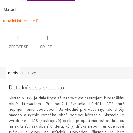
škrtadlo
Detailní informace
ZEPTAT SE
SDÍLET
Popis
Diskuze
Detailní popis produktu
Škrtadlo HSS je důležitým až nezbytným nástrojem k rozdělání
ohně křesadlem. Při použití škrtadla ušetříte Váš nůž
nepříjemnému opotřebení. Je vhodné pro všechny, kdo chtějí
snadno a rychle rozdělat oheň pomocí křesadla. Škrtadlo je
vyrobené z HSS (nástrojové) oceli a je opatřeno ostrou hranou
na škrtání, naškrábání tinderu, kůry, dřívka nebo i ferroceriové
tyčinky a dírou na průvlek. Provedení škrtadla je bez