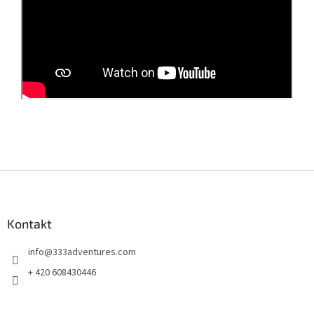
Z
á
p
a
Kontakt
t
info
@
333adventures.com
í
+ 420 608430446