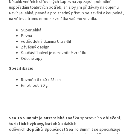
Několik vnitřních síťovaných kapes na zip zajistí pohodlné
uspořádání toaletních potřeb, aniž by jim přidávaly na objemu.
Navíc je lehká, pevná a pro snadný přístup se zavěsí v koupelně,
na větev stromu nebo ze zrcátka vašeho vozidla.
Superlehká
Pevná
voděodolná tkanina Ultra-Sil
Závěsný design
Součástí balení je nerozbitné zrcátko
Odolné zipy
Specifikace:
Rozměr: 6 x 40 x 23 cm
Hmotnost: 80 g
Sea To Summit
je
australská
značka
sportovního
oblečení
,
turistické výbavy, batohů
a dalších
oděvních
doplňků
. Společnost Sea To Summit se specializuje