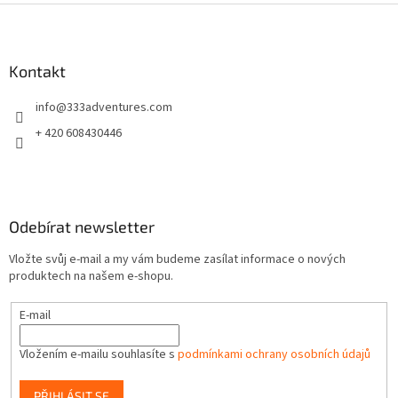
Z
á
p
a
Kontakt
t
info
@
333adventures.com
í
+ 420 608430446
Odebírat newsletter
Vložte svůj e-mail a my vám budeme zasílat informace o nových
produktech na našem e-shopu.
E-mail
Vložením e-mailu souhlasíte s
podmínkami ochrany osobních údajů
PŘIHLÁSIT SE