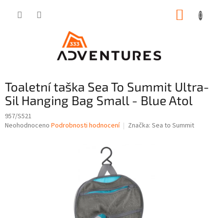
Přejít
NÁKUP
na
obsah
KOŠÍK
Toaletní taška Sea To Summit Ultra-
Sil Hanging Bag Small - Blue Atol
957/S521
Průměrné
Neohodnoceno
Podrobnosti hodnocení
Značka:
Sea to Summit
hodnocení
produktu
je
0,0
z
5
hvězdiček.