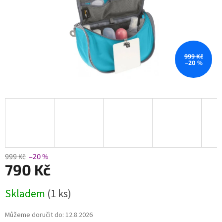
999 Kč
–20 %
999 Kč
–20 %
790 Kč
Měrná
Skladem
(1 ks)
cena:
Můžeme doručit do:
12.8.2026