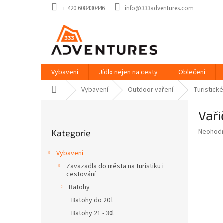
Přejít
+ 420 608430446
info@333adventures.com
na
obsah
Vybavení
Jídlo nejen na cesty
Oblečení
Domů
Vybavení
Outdoor vaření
Turistické
P
Vař
o
Přeskočit
s
Průměr
Neohod
Kategorie
kategorie
t
hodnoce
r
produkt
Vybavení
a
je
Zavazadla do města na turistiku i
0,0
n
cestování
z
n
Batohy
5
í
hvězdič
Batohy do 20 l
p
Batohy 21 - 30l
a