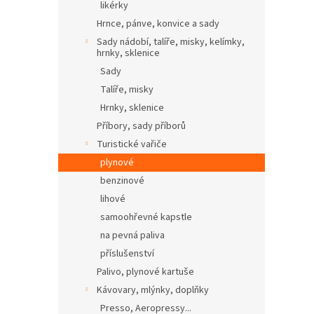
likérky
Hrnce, pánve, konvice a sady
Sady nádobí, talíře, misky, kelímky,
hrnky, sklenice
Sady
Talíře, misky
Hrnky, sklenice
Příbory, sady příborů
Turistické vařiče
plynové
benzinové
lihové
samoohřevné kapstle
na pevná paliva
příslušenství
Palivo, plynové kartuše
Kávovary, mlýnky, doplňky
Presso, Aeropressy...