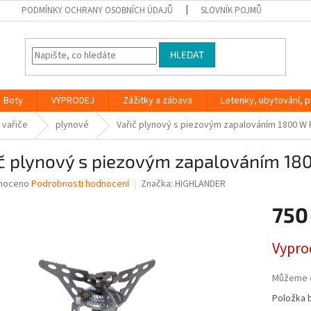
PODMÍNKY OCHRANY OSOBNÍCH ÚDAJŮ
SLOVNÍK POJMŮ
HLEDAT
Boty
VÝPRODEJ
Zážitky a zábava
Letenky, ubytování, po
 vařiče
plynové
Vařič plynový s piezovým zapalováním 1800 W
ič plynový s piezovým zapalováním 1
né
noceno
Podrobnosti hodnocení
Značka:
HIGHLANDER
ní
750
u
Měrná
Vypro
cena:
ek.
Můžeme d
Položka 