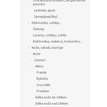
Ochrana proti krádeži, bezpečnostní
pouzdra
Ledvinky apod.
Spreje(pepřáky)
Elektronika, svítilny...
Čelovky
Lucerny, svítilny, světla
Elektronika, redukce, krokoměry...
Nože, nářadí, nástroje
Nože
Zavírací
Mikov
Praktik
Rybička
Crocodile
Predator
Délka nože do 100mm
Délka nože nad 100mm