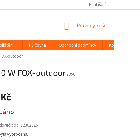
Přihlášení
NÁKUPNÍ
Prázdný košík
KOŠÍK
jištění...
Půjčovna
Obchodní podmínky
Kontakty
 FOX-outdoor
800 W FOX-outdoor
7350
 Kč
dáno
oručit do:
12.8.2026
byla vyprodána…