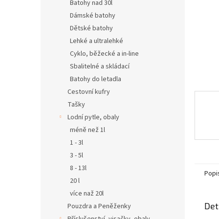
n
Batohy nad 30l
e
Dámské batohy
l
Dětské batohy
Lehké a ultralehké
Cyklo, běžecké a in-line
Sbalitelné a skládací
Batohy do letadla
Cestovní kufry
Tašky
Lodní pytle, obaly
méně než 1l
1 - 3l
3 - 5l
8 - 13l
Popi
20 l
více naž 20l
Det
Pouzdra a Peněženky