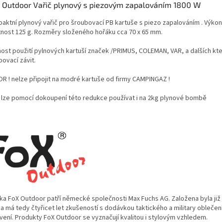
 Outdoor Vařič plynový s piezovým zapalováním 1800 W
aktní plynový vařič pro šroubovací PB kartuše s piezo zapalováním . Výkon
nost 125 g. Rozměry složeného hořáku cca 70 x 65 mm.
ost použití pylnových kartuší značek /PRIMUS, COLEMAN, VAR, a dalších kte
ovací závit.
R ! nelze připojit na modré kartuše od firmy CAMPINGAZ !
č lze pomocí dokoupení této redukce používat i na 2kg plynové bombě
ka FoX Outdoor patří německé společnosti Max Fuchs AG. Založena byla již
a má tedy čtyřicet let zkušeností s dodávkou taktického a military oblečen
vení. Produkty FoX Outdoor se vyznačují kvalitou i stylovým vzhledem.