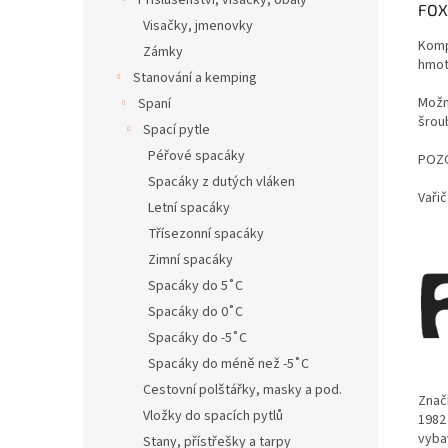
Příslušenství, visačky, obaly
FOX
Visačky, jmenovky
Komp
Zámky
hmot
Stanování a kemping
Možn
Spaní
šroub
Spací pytle
Péřové spacáky
POZO
Spacáky z dutých vláken
Vaři
Letní spacáky
Třísezonní spacáky
Zimní spacáky
Spacáky do 5˚C
Spacáky do 0˚C
Spacáky do -5˚C
Spacáky do méně než -5˚C
Cestovní polštářky, masky a pod.
Znač
Vložky do spacích pytlů
1982 
vyba
Stany, přístřešky a tarpy