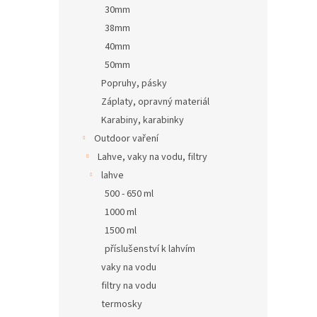
30mm
38mm
40mm
50mm
Popruhy, pásky
Záplaty, opravný materiál
Karabiny, karabinky
Outdoor vaření
Lahve, vaky na vodu, filtry
lahve
500 - 650 ml
1000 ml
1500 ml
příslušenství k lahvím
vaky na vodu
filtry na vodu
termosky