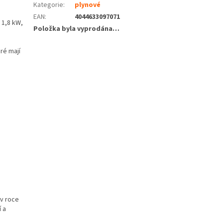
Kategorie
:
plynové
EAN
:
4044633097071
 1,8 kW,
Položka byla vyprodána…
ré mají
 v roce
í a